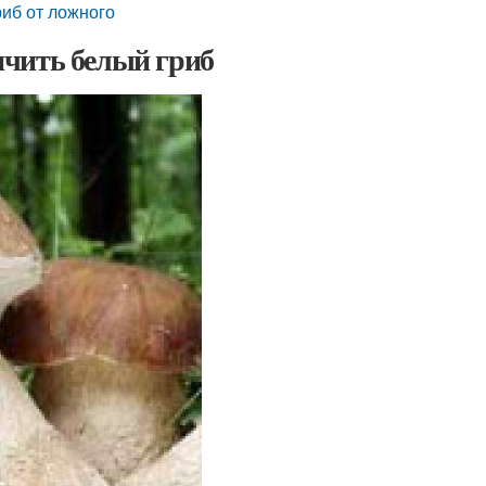
риб от ложного
ичить белый гриб