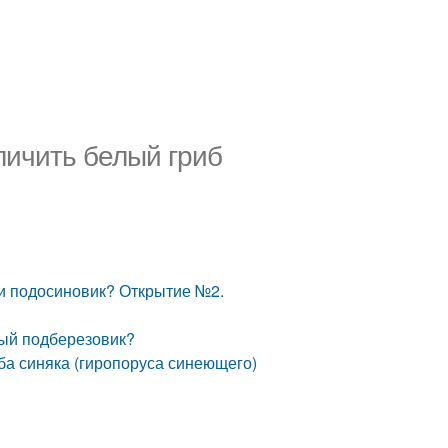
личить белый гриб
ли подосиновик? Открытие №2.
ный подберезовик?
ба синяка (гиропоруса синеющего)