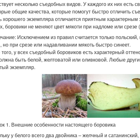
твует несколько съедобных видов. У каждого их них есть с
орые общие качества, которые помогут быстро отличить съ
ь хорошего экземпляра отличается приятным характерным 
х, боровики не меняют цвет мякоти при надломе или срезе (
чание: Исключением из правил считается только польский
, но при срезе или надавливании мякоть быстро синеет.
 того, у всех съедобный боровиков есть характерный оттено
олжна быть белой, желтоватой или оливковой. Любые другие
тый экземпляр.
ок 1. Внешние особенности настоящего боровика
льку у белого всего два двойника – желчный и сатанинский