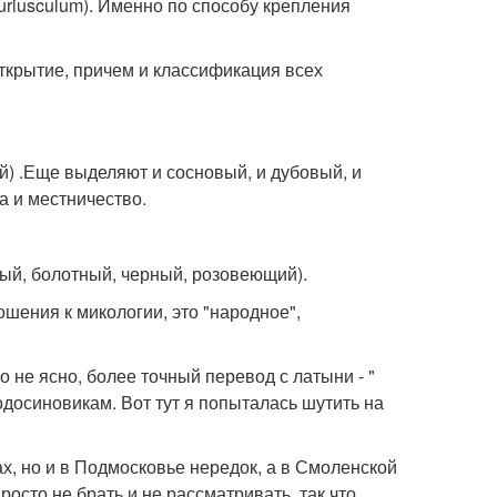
uriusculum). Именно по способу крепления
ткрытие, причем и классификация всех
) .Еще выделяют и сосновый, и дубовый, и
а и местничество.
ый, болотный, черный, розовеющий).
шения к микологии, это "народное",
о не ясно, более точный перевод с латыни - "
одосиновикам. Вот тут я попыталась шутить на
, но и в Подмосковье нередок, а в Смоленской
осто не брать и не рассматривать, так что