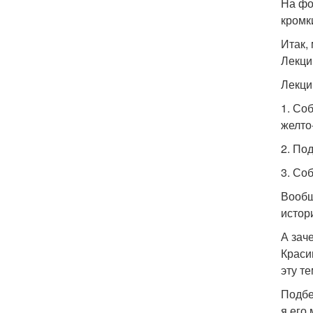
На фо
кромк
Итак,
Лекци
Лекци
1. Со
желто
2. По
3. Со
Вообщ
истор
А зач
Краси
эту те
Подбе
я его