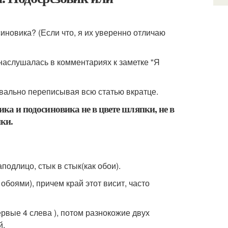
иновика? (Если что, я их уверенно отличаю
о наслушалась в комментариях к заметке "Я
квально переписывая всю статью вкратце.
ика и подосиновика не в цвете шляпки, не в
ки.
подлицо, стык в стык(как обои).
обоями), причем край этот висит, часто
рвые 4 слева ), потом разнокожие двух
й.