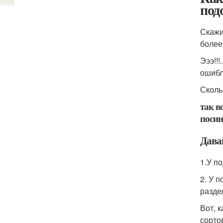
под
Скажи
более
Эээ!!
ошибла
Сколь
так в
посин
Давай
1.У п
2. У 
разде
Вот, 
сорто