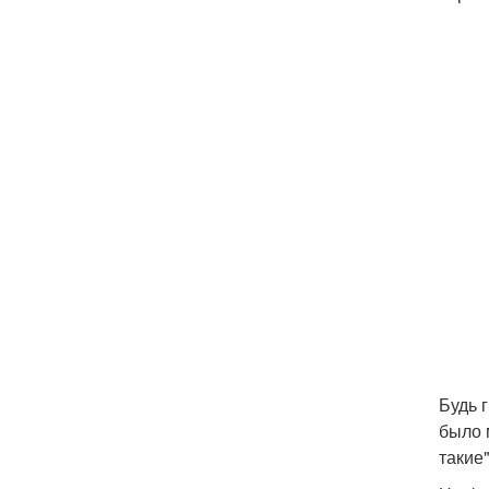
Будь 
было м
такие"