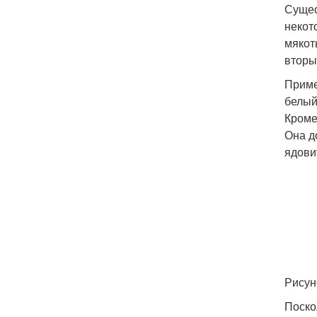
Сущес
некот
мякот
вторы
Приме
белый
Кроме
Она д
ядови
Рисун
Поско