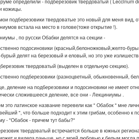
руме определили - подберезовик твердоватый ( Leccinum d
и кожицы.
 мои подберезовики твердоватые это новый для меня вид, о
ниумов встала на место в голове(тоже открытие !).
ниумы , по русски Обабки делятся на секции -
бственно подосиновики (красный,белоножковый,желто-бурый
-бурый делят на березовый и еловый, но это уже излишеств
дберезовик твердоватый (выделен в отдельную секцию).
бственно подберезовики (разноцветный, обыкновенный, бел
е, деление на подберезовики и подосиновики не имеет отно
ически сложившееся деление, все они - Лекциниумы .
ем это латинское название перевели как " Обабок " мне личн
вейший ", что больше подходит к этим грибам, особенно к п
му - "Обабок - причем тут бабы?"
резовик твердоватый встречается больше в южных регионах
 может и видела раньше, но с моей любовью к белым могла пр