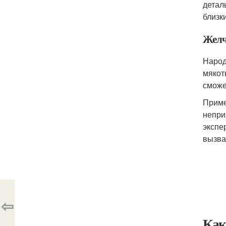
детал
близк
Желч
Народ
мякот
сможе
Приме
непри
экспе
вызва
⇦
Как