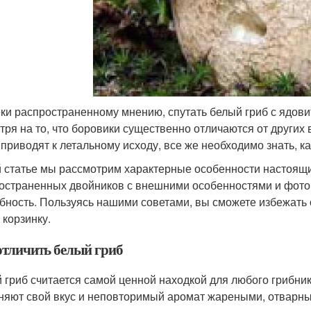
ки распространенному мнению, спутать белый гриб с ядов
тря на то, что боровики существенно отличаются от других в
 приводят к летальному исходу, все же необходимо знать, ка
й статье мы рассмотрим характерные особенности настоящи
остраненных двойников с внешними особенностями и фото,
бность. Пользуясь нашими советами, вы сможете избежать
 корзинку.
отличить белый гриб
 гриб считается самой ценной находкой для любого грибни
няют свой вкус и неповторимый аромат жареными, отварн