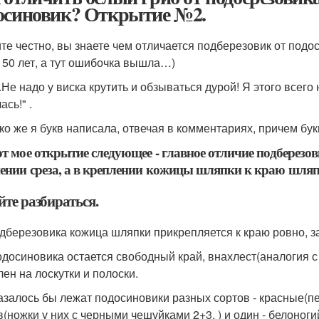
осиновик? Открытие №2.
те честно, вы знаете чем отличается подберезовик от подос
 50 лет, а тут ошибочка вышла…)
!..Не надо у виска крутить и обзываться дурой! Я этого всег
сь!" .
ко же я букв написала, отвечая в комментариях, причем бу
от мое открытие следующее - главное отличие подберезов
ении среза, а в креплении кожицы шляпки к краю шляп
те разбираться.
одберезовика кожица шляпки прикрепляется к краю ровно, за
подосиновика остается свободный край, внахлест(аналогия с 
лен на лоскутки и полоски.
казалось бы лежат подосиновики разных сортов - красные(пе
в(ножки у них с черными чешуйками 2+3, ) и один - белоноги