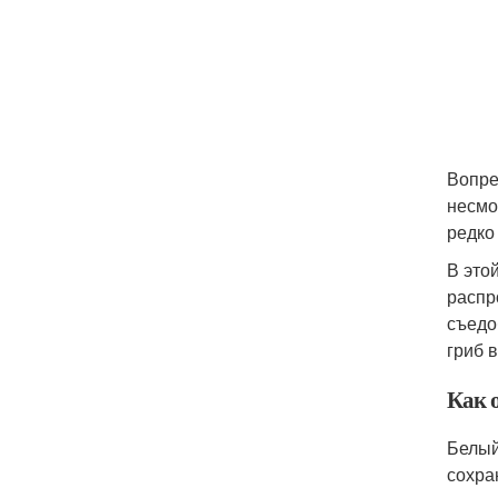
Вопре
несмо
редко
В это
распр
съедо
гриб в
Как 
Белый
сохра