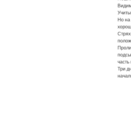
Видим
Учиты
Но на
хорош
Стрях
полож
Проли
подсы
часть
Три д
начал