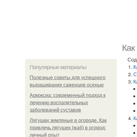
Как
Сод
К
Популярные материалы
С
Полезные советы для успешного
К
выращивания саженцев осенью
Аркоксиа: современный подход к
лечению воспалительных
заболеваний суставов
К
Лягушки земляные в огороде. Как
привлечь лягушек (жаб) в огород:
личный опыт