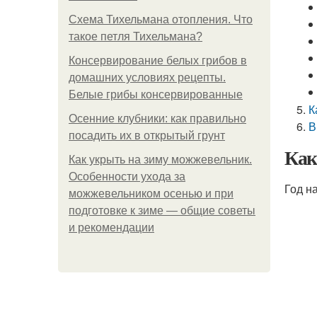
Схема Тихельмана отопления. Что
такое петля Тихельмана?
Консервирование белых грибов в
домашних условиях рецепты.
Белые грибы консервированные
К
Осенние клубники: как правильно
В
посадить их в открытый грунт
Как
Как укрыть на зиму можжевельник.
Особенности ухода за
Год н
можжевельником осенью и при
подготовке к зиме — общие советы
и рекомендации