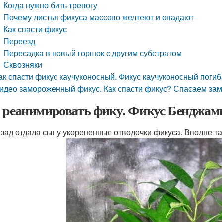
Когда нужно бить тревогу
Почему листья фикуса массово желтеют и опадают
Как спасти фикус
Переезд
Пересадка в новый горшок с другим субстратом
Сквозняки
ак спасти фикус каучуконосный. Фикус каучуконосный погиб
идео замороженный фикус. Как спасти фикус? Спасаем за
 реанимировать фику. Фикус Бенджам
азад отдала сыну укорененные отводочки фикуса. Вполне т