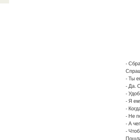
- Сбр
Спра
- Ты 
- Да.
- Удо
- Я е
- Когд
- Не п
- А ч
- Что
Пошла