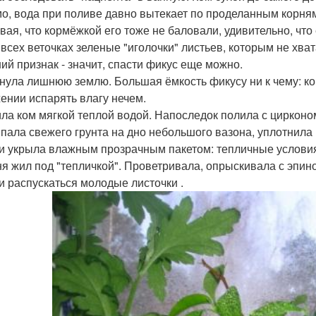
о, вода при поливе давно вытекает по проделанным корня
вая, что кормёжкой его тоже не баловали, удивительно, что
 всех веточках зеленые "иголочки" листьев, которым не хват
ий признак - значит, спасти фикус еще можно.
нула лишнюю землю. Большая ёмкость фикусу ни к чему: кор
ении испарять влагу нечем.
ла ком мягкой теплой водой. Напоследок полила с цирконо
пала свежего грунта на дно небольшого вазона, уплотнила
 и укрыла влажным прозрачным пакетом: тепличные условия
ня жил под "тепличкой". Проветривала, опрыскивала с эпино
и распускаться молодые листочки .