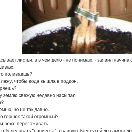
асывает листья, а в чем дело - не понимаю, - заявил начин
шиваю:
его поливаешь?
 Слежу, чтобы вода вышла в поддон.
бряешь?
му землю свежую недавно насыпал.
а?
омню, но не так давно.
его горшок такой огромный?
бы реже пересаживать.
 обследовать "пациента" в ванную. Ком сухой до самого д