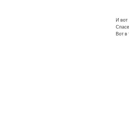
И вот
Спасе
Вот в