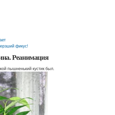
ает
мерзший фикус!
ина. Реанимация
акой пышненький кустик был.