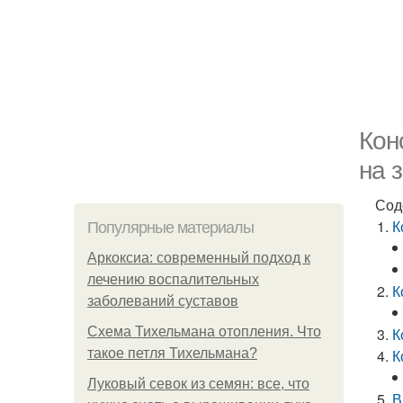
Кон
на 
Сод
К
Популярные материалы
Аркоксиа: современный подход к
лечению воспалительных
К
заболеваний суставов
Схема Тихельмана отопления. Что
К
такое петля Тихельмана?
К
Луковый севок из семян: все, что
В