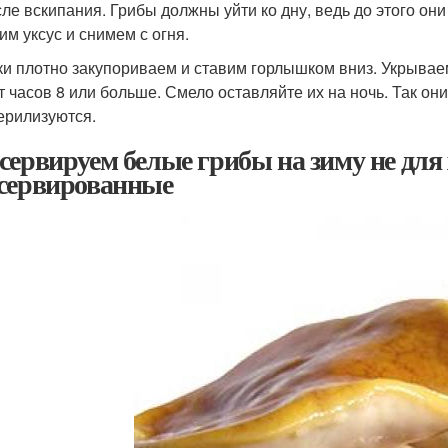
сле вскипания. Грибы должны уйти ко дну, ведь до этого они
им уксус и снимем с огня.
ки плотно закупориваем и ставим горлышком вниз. Укрывае
т часов 8 или больше. Смело оставляйте их на ночь. Так о
ерилизуются.
сервируем белые грибы на зиму не для
сервированные