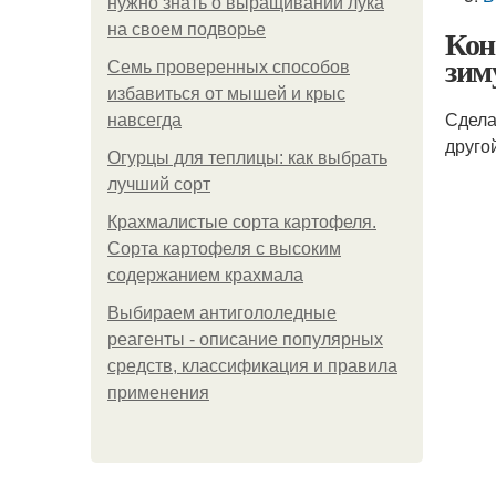
нужно знать о выращивании лука
на своем подворье
Кон
зим
Семь проверенных способов
избавиться от мышей и крыс
Сдела
навсегда
друго
Огурцы для теплицы: как выбрать
лучший сорт
Крахмалистые сорта картофеля.
Сорта картофеля с высоким
содержанием крахмала
Выбираем антигололедные
реагенты - описание популярных
средств, классификация и правила
применения