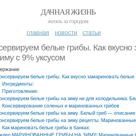
ДАЧНАЯ ЖИЗНЬ
жизнь за городом
главная
новости
статьи
сервируем белые грибы. Как вкусно
зиму с 9% уксусом
ержание
онсервируем белые грибы. Как вкусно замариновать белые 
Ингредиенты:
Приготовление:
онсервируем белые грибы на зиму не для холодильника. Б
Консервирование соленых и маринованных грибов
онсервируем белые грибы на зиму. Белый гриб — описание
онсервируем белые грибы на зиму рецепты. Маринованные 
Как мариновать белые грибы в банках:
идео МАРИНОВАННЫЕ ГРИБЫ НА ЗИМУ/ Маринованные бе