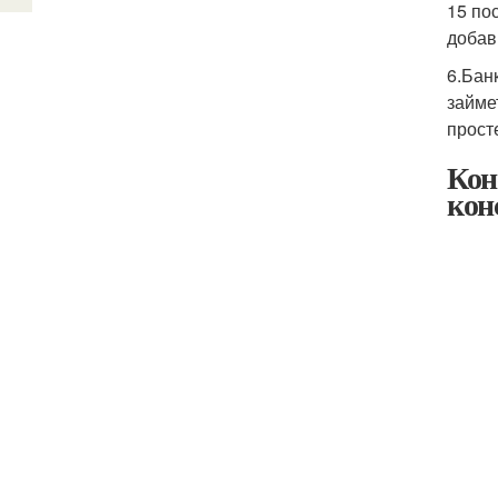
15 по
добав
6.Бан
займе
прост
Кон
кон