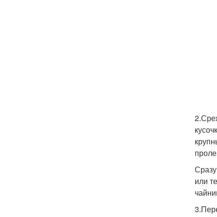
2.Сре
кусоч
крупн
проле
Сразу
или т
чайни
3.Пер