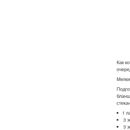
Как к
очере
Мелки
Подго
бланш
стека
1 л
3 з
3 з