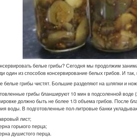
онсервировать белые грибы? Сегодня мы продолжим занимать
ди один из способов консервирование белых грибов. И так
е белые грибы чистят. Большие разделяют на шляпки и ножк
товленные грибы бланшируют 10 мин в подсоленной воде (20
ировке должно быть не более 1/3 объема грибов. После б
ния воды. В подготовленные пол-литровые банки укладыва
авровый лист;
ерна горького перца;
ерна душистого перца.