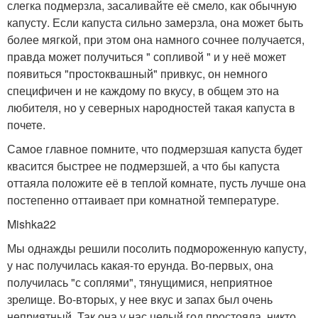
слегка подмерзла, засаливайте её смело, как обычную
капусту. Если капуста сильно замерзла, она может быть
более мягкой, при этом она намного сочнее получается,
правда может получиться " сопливой " и у неё может
появиться "простоквашный" привкус, он немного
специфичен и не каждому по вкусу, в общем это на
любителя, но у северных народностей такая капуста в
почете.
Самое главное помните, что подмерзшая капуста будет
квасится быстрее не подмерзшей, а что бы капуста
оттаяла положите её в теплой комнате, пусть лучше она
постепенно оттаивает при комнатной температуре.
Mishk­
a22
Мы однажды решили посолить подмороженную капусту,
у нас получилась какая-то ерунда. Во-первых, она
получилась "с соплями", тянущимися, неприятное
зрелище. Во-вторых, у нее вкус и запах был очень
неприятный. Так она у нас целый год простояла, никто