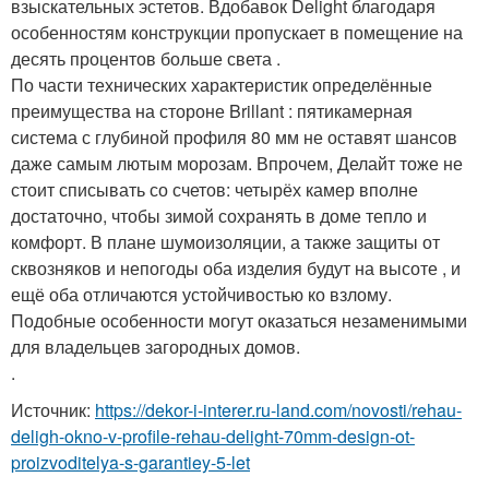
взыскательных эстетов. Вдобавок
Delight
благодаря
особенностям конструкции пропускает в помещение на
десять процентов больше света .
По части технических характеристик определённые
преимущества на стороне
Brillant
: пятикамерная
система с глубиной профиля 80 мм не оставят шансов
даже самым лютым морозам. Впрочем,
Делайт
тоже не
стоит списывать со счетов: четырёх камер вполне
достаточно, чтобы зимой сохранять в доме тепло и
комфорт. В плане шумоизоляции, а также защиты от
сквозняков и непогоды оба изделия будут на высоте , и
ещё оба отличаются устойчивостью ко взлому.
Подобные особенности могут оказаться незаменимыми
для владельцев загородных домов.
.
Источник:
https://dekor-i-interer.ru-land.com/novosti/rehau-
deligh-okno-v-profile-rehau-delight-70mm-design-ot-
proizvoditelya-s-garantiey-5-let