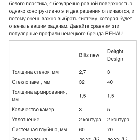
белого пластика, с безупречно ровной поверхностью,
однако конструктивно эти два решения отличаются, и
потому очень важно выбрать систему, которая будет
отвечать вашим задачам. Давайте сравним эти
популярные профили немецкого бренда REHAU.
Delight
Blitz new
Design
Толщина стенок, мм
2,7
3
Стеклопакет, мм
32
40
Толщина армирования,
1,5
1,5
мм
Количество камер
3
5
Уплотнение
2 контура
2 контура
Системная глубина, мм
60
70
Звукоизоляция
до 20 Дб
до 32 Дб