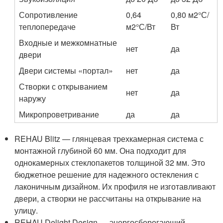
Сопротивление
0,64
0,80 м
2
°С/
теплопередаче
м
2
°С/Вт
Вт
Входные и межкомнатные
нет
да
двери
Двери системы «портал»
нет
да
Створки с открыванием
нет
да
наружу
Микропроветривание
да
да
REHAU Blitz — глянцевая трехкамерная система с
монтажной глубиной 60 мм. Она подходит для
однокамерных стеклопакетов толщиной 32 мм. Это
бюджетное решение для надежного остекления с
лаконичным дизайном. Их профиля не изготавливают
двери, а створки не рассчитаны на открывание на
улицу.
REHAU Delight Design — энергосберегающий