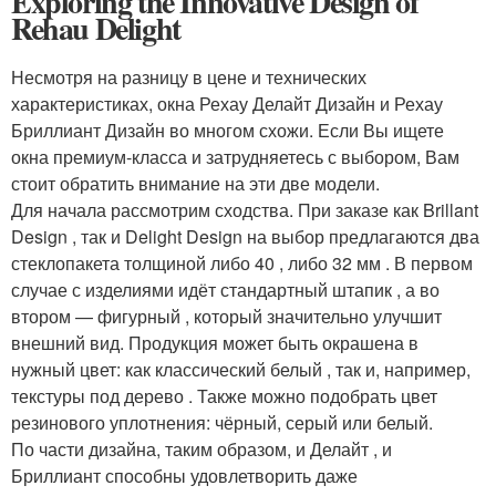
Exploring the Innovative Design of
Rehau Delight
Несмотря на разницу в цене и технических
характеристиках, окна
Рехау Делайт Дизайн
и
Рехау
Бриллиант Дизайн
во многом схожи. Если Вы ищете
окна премиум-класса и затрудняетесь с выбором, Вам
стоит обратить внимание на эти две модели.
Для начала рассмотрим сходства. При заказе как
Brillant
Design
, так и
Delight Design
на выбор предлагаются два
стеклопакета толщиной либо 40 , либо 32 мм . В первом
случае с изделиями идёт стандартный штапик , а во
втором — фигурный , который значительно улучшит
внешний вид. Продукция может быть окрашена в
нужный цвет: как классический белый , так и, например,
текстуры под дерево . Также можно подобрать цвет
резинового уплотнения: чёрный, серый или белый.
По части дизайна, таким образом, и
Делайт
, и
Бриллиант
способны удовлетворить даже