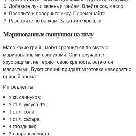
Добавьте лук и зелень к грибам. Влейте сок, масло.
Посолите и поперчите икру. Перемешайте.
Разложите по банкам. Закатайте крышки.
Маринованные свинушки на зиму
Мало какие грибы могут сравниться по вкусу с
маринованными свинухами. Они получаются
хрустящими, не теряют свою крепость, остаются
мясистыми. Букет специй придаёт заготовке невероятно
пряный аромат.
Ингредиенты:
1 кг. свинухов;
3 ст.л. уксуса 9%;
1 ст.л. соли;
1 ст.л. сахара;
4 гвоздички;
3 лавровых листа;