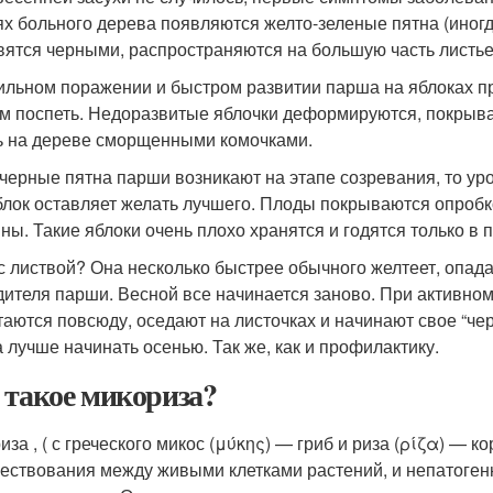
ях больного дерева появляются желто-зеленые пятна (иногд
вятся черными, распространяются на большую часть листье
ильном поражении и быстром развитии парша на яблоках пр
м поспеть. Недоразвитые яблочки деформируются, покрыва
ь на дереве сморщенными комочками.
 черные пятна парши возникают на этапе созревания, то у
блок оставляет желать лучшего. Плоды покрываются опроб
ны. Такие яблоки очень плохо хранятся и годятся только в 
 с листвой? Она несколько быстрее обычного желтеет, опада
дителя парши. Весной все начинается заново. При активном
таются повсюду, оседают на листочках и начинают свое “че
а лучше начинать осенью. Так же, как и профилактику.
 такое микориза?
иза , ( с греческого микос (μύκης) — гриб и риза (ρίζα) — 
ествования между живыми клетками растений, и непатоге