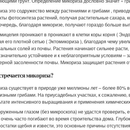
яющими грунт. Определение микориза дословно значит « гр
иза это содружество между растениями и грибами , привод
кты фотосинтеза растений, получая растительные сахара, к
очередь, благодаря микоризе, получают гораздо больше выг
мицелия проникают в проникают в клетки коры корня ( Эндо
ая его плотной сетью ( Эктомикориза ), благодаря чему уве
альных солей из почвы. Растения начинают сильнее расти,
 значительно устойчивее и к неблагоприятным условиям – з
ерной засоленности почвы. Микориза защищает растения от 
стречается микориза?
иза существует в природе уже миллионы лет – более 80% вс
изными грибами. На приусадебных участках, к сожалению, в
ьтате интенсивного выращивания и применения химических
руженным глазом (без микроскопа) не удастся проверить, е
 очень часто погибают во время строительства дома. Глубо
, остатки щебня и извести, это основные причины отсутствия