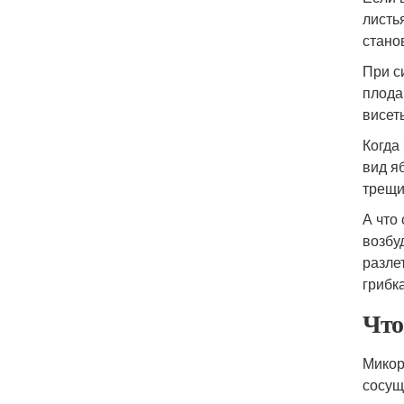
листь
стано
При с
плода
висет
Когда
вид я
трещи
А что
возбу
разле
грибк
Что
Микор
сосущ