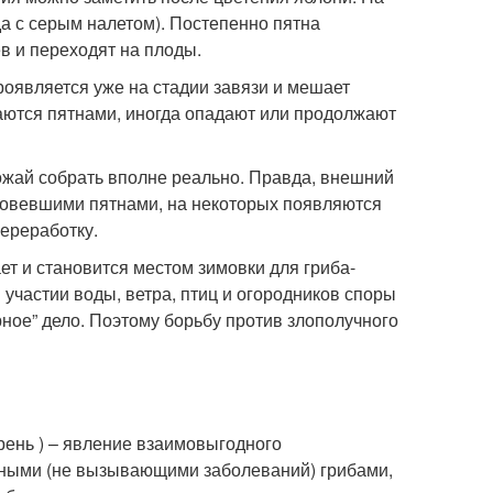
а с серым налетом). Постепенно пятна
в и переходят на плоды.
оявляется уже на стадии завязи и мешает
ются пятнами, иногда опадают или продолжают
рожай собрать вполне реально. Правда, внешний
ковевшими пятнами, на некоторых появляются
переработку.
ет и становится местом зимовки для гриба-
 участии воды, ветра, птиц и огородников споры
рное” дело. Поэтому борьбу против злополучного
корень ) – явление взаимовыгодного
нными (не вызывающими заболеваний) грибами,