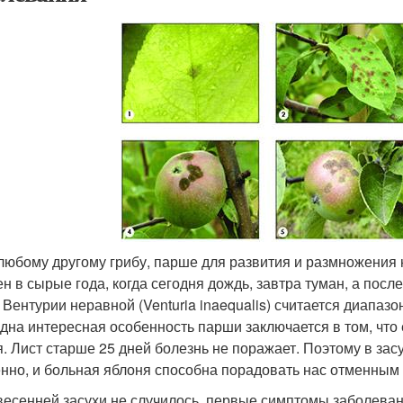
 любому другому грибу, парше для развития и размножения 
ен в сырые года, когда сегодня дождь, завтра туман, а пос
 Вентурии неравной (Venturia inaequalis) считается диапазон
дна интересная особенность парши заключается в том, что 
я. Лист старше 25 дней болезнь не поражает. Поэтому в за
нно, и больная яблоня способна порадовать нас отменным
весенней засухи не случилось, первые симптомы заболеван