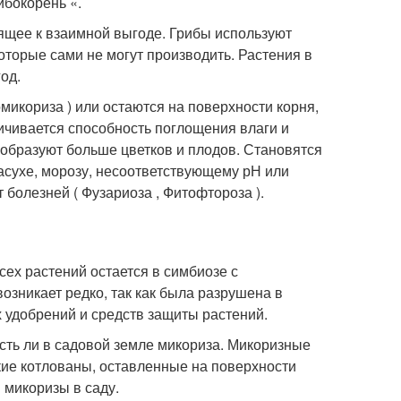
ибокорень «.
ящее к взаимной выгоде. Грибы используют
оторые сами не могут производить. Растения в
од.
микориза ) или остаются на поверхности корня,
личивается способность поглощения влаги и
 образуют больше цветков и плодов. Становятся
асухе, морозу, несоответствующему рН или
болезней ( Фузариоза , Фитофтороза ).
ех растений остается в симбиозе с
озникает редко, так как была разрушена в
 удобрений и средств защиты растений.
сть ли в садовой земле микориза. Микоризные
кие котлованы, оставленные на поверхности
 микоризы в саду.