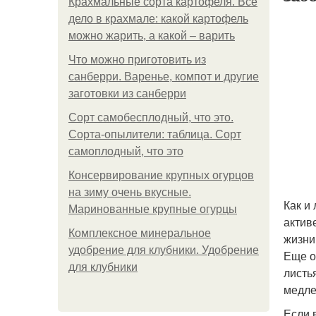
Крахмальные сорта картофеля. Все
дело в крахмале: какой картофель
можно жарить, а какой – варить
Что можно приготовить из
санберри. Варенье, компот и другие
заготовки из санберри
Сорт самобесплодный, что это.
Сорта-опылители: таблица. Сорт
самоплодный, что это
Консервирование крупных огурцов
на зиму очень вкусные.
Как и
Маринованные крупные огурцы
актив
Комплексное минеральное
жизни
удобрение для клубники. Удобрение
Еще о
для клубники
листь
медле
Если 