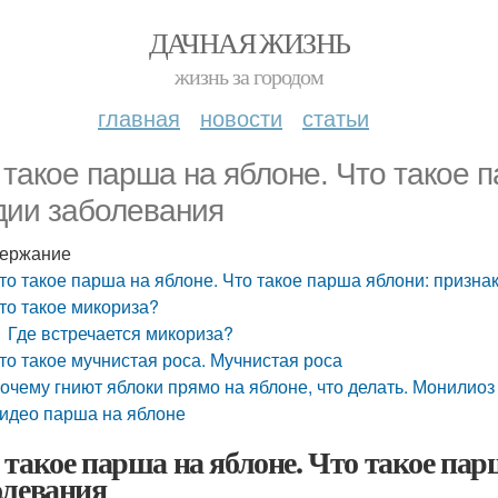
ДАЧНАЯ ЖИЗНЬ
жизнь за городом
главная
новости
статьи
 такое парша на яблоне. Что такое 
дии заболевания
ержание
то такое парша на яблоне. Что такое парша яблони: призна
то такое микориза?
Где встречается микориза?
то такое мучнистая роса. Мучнистая роса
очему гниют яблоки прямо на яблоне, что делать. Монилиоз
идео парша на яблоне
 такое парша на яблоне. Что такое пар
олевания