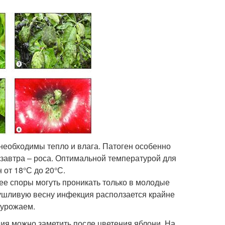
необходимы тепло и влага. Патоген особенно
лезавтра – роса. Оптимальной температурой для
 от 18°С до 20°С.
ее споры могуть проникать только в молодые
сушливую весну инфекция расползается крайне
 урожаем.
ия можно заметить после цветения яблони. На