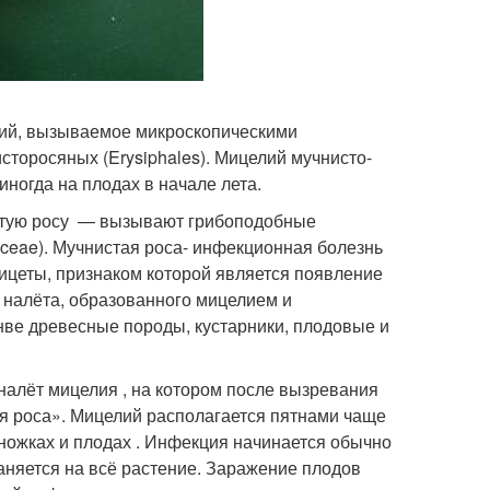
ений, вызываемое микроскопическими
сторосяных (Erysiphales). Мицелий мучнисто-
иногда на плодах в начале лета
.
тую росу — вызывают грибоподобные
ceae)
. Мучнистая роса- инфекционная болезнь
цеты, признаком которой является появление
о налёта, образованного мицелием и
ве древесные породы, кустарники, плодовые и
налёт мицелия , на котором после вызревания
я роса». Мицелий располагается пятнами чаще
оножках и плодах . Инфекция начинается обычно
аняется на всё растение. Заражение плодов