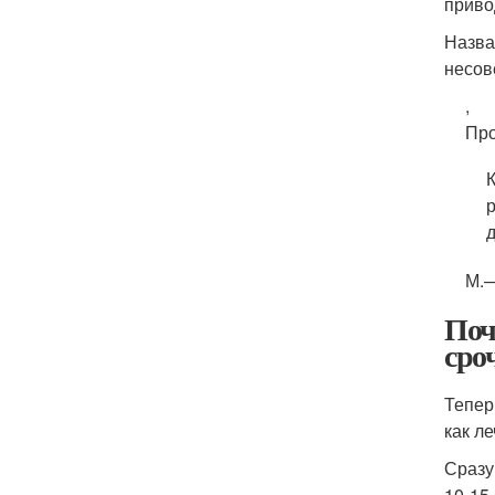
приво
Назва
несов
,
Про
д
М.
Поч
сро
Тепер
как л
Сразу
10-15