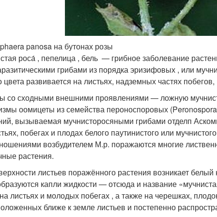
phaera panosa на бутонах розы
́стая роса́ , пепелица , бель — грибное заболевание раст
аразитическими грибами из порядка эризифовых , или мучни
о цвета развивается на листьях, надземных частях побегов, 
ы со сходными внешними проявлениями — ложную мучнис
измы оомицеты из семейства пероноспоровых (Peronospora
ний, вызываемая мучнисторосяными грибами отделп Аскоми
стьях, побегах и плодах белого паутинистого или мучнистог
ношениями возбудителем М.р. поражаются многие лиственн
чные растения.
верхности листьев поражённого растения возникает белый 
образуются капли жидкости — отсюда и название «мучниста
 на листьях и молодых побегах , а также на черешках, плод
положенных ближе к земле листьев и постепенно распростр