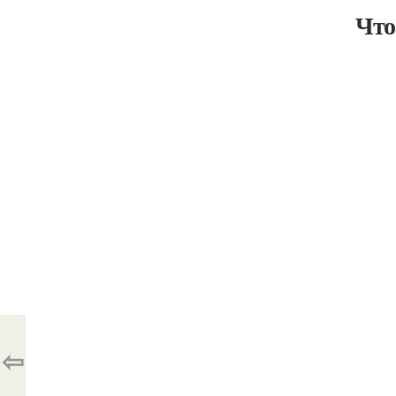
Что
⇦