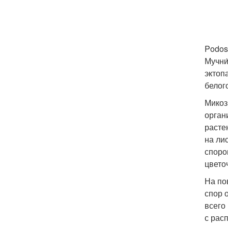
Podos
Мучни
эктоп
белог
Микоз
орган
расте
на ли
споро
цвето
На по
спор 
всего
с рас