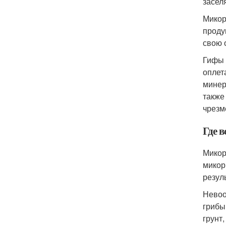
засел
Микор
проду
свою 
Гифы 
оплет
минер
также
чрезм
Где в
Микор
микор
резул
Невоо
грибы
грунт