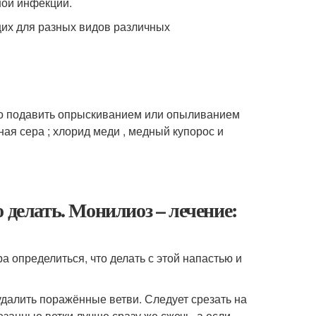
ной инфекции.
их для разных видов различных
жно подавить опрыскиванием или опыливанием
ая сера ; хлорид меди , медный купорос и
 делать. Монилиоз – лечение:
ра определиться, что делать с этой напастью и
удалить поражённые ветви. Следует срезать на
езанные ветки лучше сразу же сжечь, а если