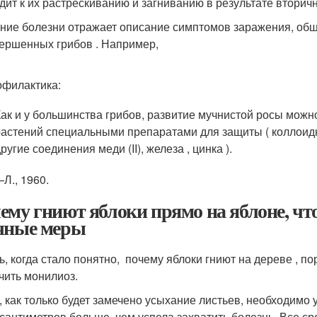
дит к их растрескиванию и загниванию в результате вторич
ние болезни отражает описание симптомов заражения, общ
ершенных грибов . Например,
филактика:
Как и у большинства грибов, развитие мучнистой росы мо
растений специальными препаратами для защиты ( коллоидн
ругие соединения меди (II), железа , цинка ).
—
Л.
, 1960.
ему гниют яблоки прямо на яблоне, что
чные меры
ь, когда стало понятно, почему яблоки гниют на дереве , по
ечить монилиоз.
, как только будет замечено усыхание листьев, необходимо 
 сантиметров больше, чем успела захватить болезнь. Все ср