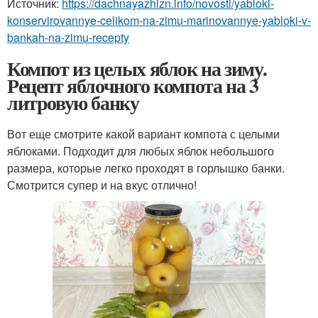
Источник:
https://dachnayazhizn.info/novosti/yabloki-
konservirovannye-celikom-na-zimu-marinovannye-yabloki-v-
bankah-na-zimu-recepty
Компот из целых яблок на зиму.
Рецепт яблочного компота на 3
литровую банку
Вот еще смотрите какой вариант компота с целыми
яблоками. Подходит для любых яблок небольшого
размера, которые легко проходят в горлышко банки.
Смотрится супер и на вкус отлично!