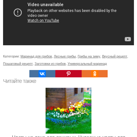
Категории:
Маринад для грибов
,
Лесные грибы
,
Грибы на зиму
,
Вкусный рецепт
,
Пошаговый рецепт
,
Заготовки из грибов
,
Универсальный маринад
Читайте также