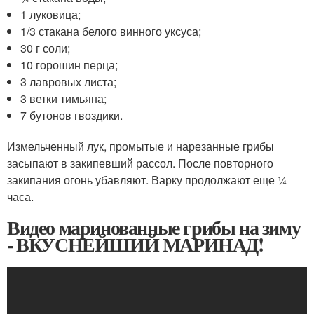
1 луковица;
1/3 стакана белого винного уксуса;
30 г соли;
10 горошин перца;
3 лавровых листа;
3 ветки тимьяна;
7 бутонов гвоздики.
Измельченный лук, промытые и нарезанные грибы
засыпают в закипевший рассол. После повторного
закипания огонь убавляют. Варку продолжают еще ¼
часа.
Видео маринованные грибы на зиму
- ВКУСНЕЙШИЙ МАРИНАД!