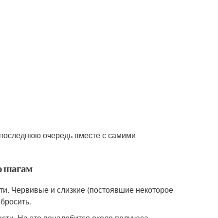
 последнюю очередь вместе с самими
о шагам
сти. Червивые и слизкие (постоявшие некоторое
ыбросить.
ости. На это понадобится около получаса