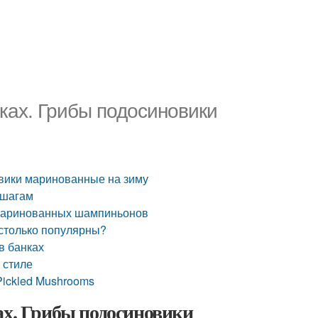
нках. Грибы подосиновики
овики маринованные на зиму
 шагам
 маринованных шампиньонов
астолько популярны?
в банках
 стиле
Pickled Mushrooms
ах. Грибы подосиновики