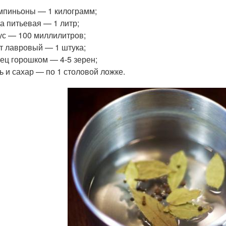
пиньоны — 1 килограмм;
а питьевая — 1 литр;
ус — 100 миллилитров;
т лавровый — 1 штука;
ец горошком — 4-5 зерен;
ь и сахар — по 1 столовой ложке.