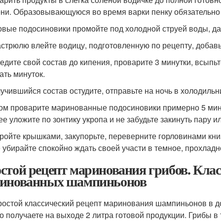
ни. Образовывающуюся во время варки пенку обязательно 
товые подосиновики промойте под холодной струей воды, да
кастрюлю влейте водицу, подготовленную по рецепту, добавь
ведите свой состав до кипения, проварите 3 минутки, всыпь
ать минуток.
лучившийся состав остудите, отправьте на ночь в холодильн
ром проварите маринованные подосиновики примерно 5 мину
ее уложите по зонтику укропа и не забудьте закинуть пару и
кройте крышками, закупорьте, переверните горловинами книзу
 убирайте спокойно ждать своей участи в темное, прохладн
стой рецепт маринования грибов. Клас
инованных шампиньонов
ростой классический рецепт маринования шампиньонов в д
о получаете на выходе 2 литра готовой продукции. Грибы в