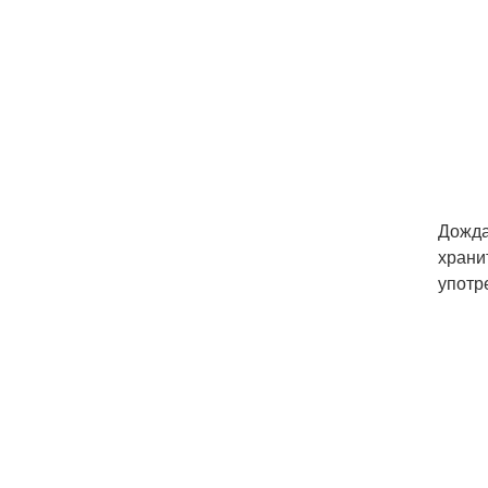
Дожда
храни
употр