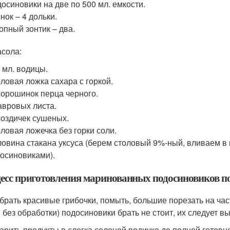
осиновики на две по 500 мл. емкости.
нок – 4 дольки.
опный зонтик – два.
асола:
 мл. водицы.
ловая ложка сахара с горкой.
горошинок перца черного.
авровых листа.
воздичек сушеных.
ловая ложечка без горки соли.
овина стакана уксуса (берем столовый 9%-ный, вливаем в
осиновиками).
есс приготовления маринованных подосиновиков п
обрать красивые грибочки, помыть, большие порезать на ча
 без обработки) подосиновики брать не стоит, их следует в
варить продукты в слегка соленой водичке до полной готовн