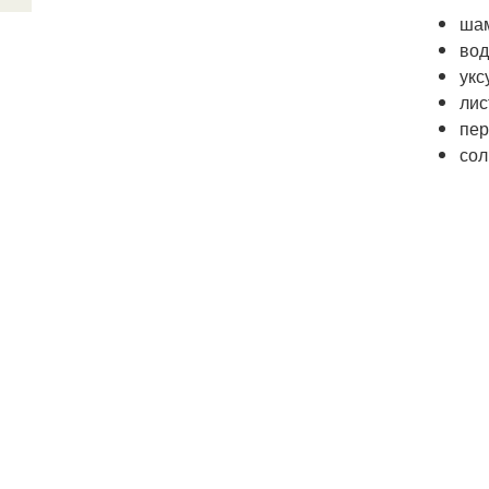
шам
вод
укс
лис
пер
сол