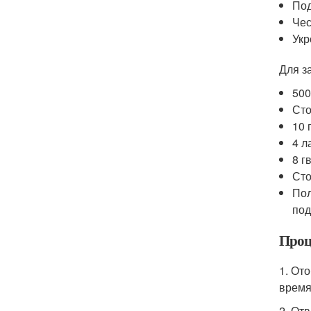
Под
Чес
Укр
Для з
500
Сто
10 
4 л
8 г
Сто
Пол
под
Проц
1. От
время
2. От