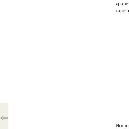
храни
качес
⇦
Ингре