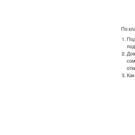
По кл
Под
под
Дов
сом
отк
Как