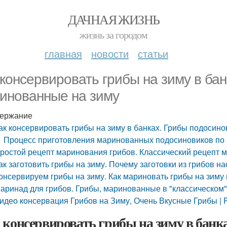
ДАЧНАЯ ЖИЗНЬ
жизнь за городом
главная
новости
статьи
 консервировать грибы на зиму в ба
инованные на зиму
ержание
ак консервировать грибы на зиму в банках. Грибы подосин
Процесс приготовления маринованных подосиновиков по
ростой рецепт маринования грибов. Классический рецепт
ак заготовить грибы на зиму. Почему заготовки из грибов н
онсервируем грибы на зиму. Как мариновать грибы на зиму 
аринад для грибов. Грибы, маринованные в "классическом"
идео консервация Грибов на Зиму, Очень Вкусные Грибы | 
 консервировать грибы на зиму в банк