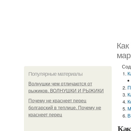
Как
мар
Сод
К
Популярные материалы
Волнушки чем отличаются от
П
рыжиков. ВОЛНУШКИ И РЫЖИКИ
К
Почему не краснеет перец
К
болгарский в теплице. Почему не
М
краснеет перец
В
Как