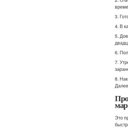
време
3. Го
4. В 
5. До
двадц
6. По
7. Ут
заран
8. На
Далее
Про
мар
Это п
быстр