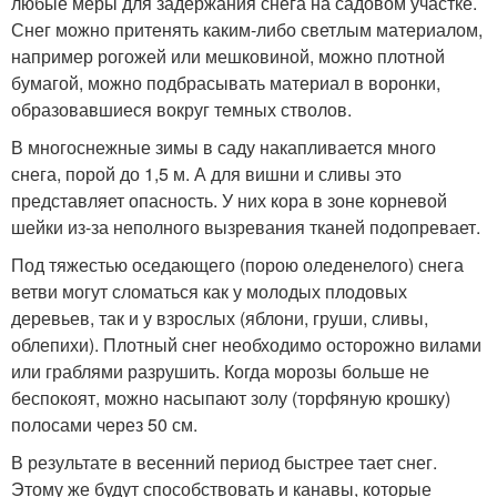
любые меры для задержания снега на садовом участке.
Снег можно притенять каким-либо светлым материалом,
например рогожей или мешковиной, можно плотной
бумагой, можно подбрасывать материал в воронки,
образовавшиеся вокруг темных стволов.
В многоснежные зимы в саду накапливается много
снега, порой до 1,5 м. А для вишни и сливы это
представляет опасность. У них кора в зоне корневой
шейки из-за неполного вызревания тканей подопревает.
Под тяжестью оседающего (порою оледенелого) снега
ветви могут сломаться как у молодых плодовых
деревьев, так и у взрослых (яблони, груши, сливы,
облепихи). Плотный снег необходимо осторожно вилами
или граблями разрушить. Когда морозы больше не
беспокоят, можно насыпают золу (торфяную крошку)
полосами через 50 см.
В результате в весенний период быстрее тает снег.
Этому же будут способствовать и канавы, которые