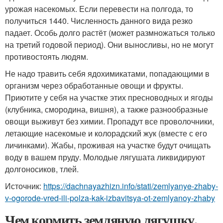
урожая насекомых. Если перевести на полгода, то
получиться 1440. Численность данного вида резко
падает. Особь долго растёт (может размножаться только
на третий годовой период). Они выносливы, но не могут
противостоять людям.
Не надо травить себя ядохимикатами, попадающими в
организм через обработанные овощи и фрукты.
Приютите у себя на участке этих пресноводных и ягоды
(клубника, смородина, вишня), а также разнообразные
овощи выживут без химии. Пропадут все проволочники,
летающие насекомые и колорадский жук (вместе с его
личинками). Жабы, проживая на участке будут очищать
воду в вашем пруду. Молодые лягушата ликвидируют
долгоносиков, тлей.
Источник:
https://dachnayazhizn.info/stati/zemlyanye-zhaby-
v-ogorode-vred-ili-polza-kak-izbavitsya-ot-zemlyanoy-zhaby
Чем кормить земляную лягушку.