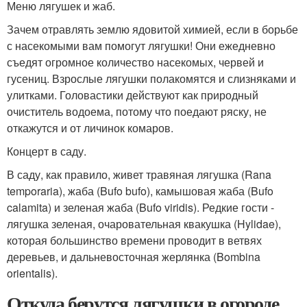
Меню лягушек и жаб.
Зачем отравлять землю ядовитой химией, если в борьбе
с насекомыми вам помогут лягушки! Они ежедневно
съедят огромное количество насекомых, червей и
гусениц. Взрослые лягушки полакомятся и слизняками и
улитками. Головастики действуют как природный
очиститель водоема, потому что поедают ряску, не
откажутся и от личинок комаров.
Концерт в саду.
В саду, как правило, живет травяная лягушка (Rana
temporaria), жаба (Bufo bufo), камышовая жаба (Bufo
calamita) и зеленая жаба (Bufo viridis). Редкие гости -
лягушка зеленая, очаровательная квакушка (Hylidae),
которая большинство времени проводит в ветвях
деревьев, и дальневосточная жерлянка (Bombina
orientalis).
Откуда берутся лягушки в огороде.