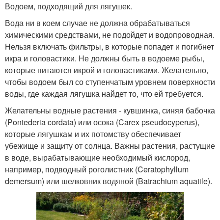
Водоем, подходящий для лягушек.
Вода ни в коем случае не должна обрабатываться
химическими средствами, не подойдет и водопроводная.
Нельзя включать фильтры, в которые попадет и погибнет
икра и головастики. Не должны быть в водоеме рыбы,
которые питаются икрой и головастиками. Желательно,
чтобы водоем был со ступенчатым уровнем поверхности
воды, где каждая лягушка найдет то, что ей требуется.
Желательны водные растения - кувшинка, синяя бабочка
(Pontederia cordata) или осока (Carex pseudocyperus),
которые лягушкам и их потомству обеспечивает
убежище и защиту от солнца. Важны растения, растущие
в воде, вырабатывающие необходимый кислород,
например, подводный роголистник (Ceratophyllum
demersum) или шелковник водяной (Batrachium aquatile).