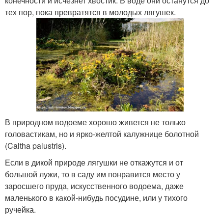
конечности и исчезнет хвостик. В воде они останутся до
тех пор, пока превратятся в молодых лягушек.
В природном водоеме хорошо живется не только
головастикам, но и ярко-желтой калужнице болотной
(Caltha palustris).
Если в дикой природе лягушки не откажутся и от
большой лужи, то в саду им понравится место у
заросшего пруда, искусственного водоема, даже
маленького в какой-нибудь посудине, или у тихого
ручейка.