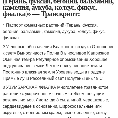
(Герань, фуксия, бегония, бальзамин,
камелия, аукуба, колеус, фикус,
фиалка)» — Транскрипт:
1 Паспорт комнатных растений (Герань, фуксия,
бегония, бальзамин, камелия, аукуба, колеус, фикус,
фиалка)
2 Условные обозначения Влажность воздуха Отношение
к свету Выносливость Полив В ыносливое К апризное
Обычная тем-ра Регулярное опрыскивание Хорошее
подсушивание земли Легкое подсушивание земли
Постоянно влажная земля Уровень воды в поддоне
Прямые лучи Рассеянный свет ПолутеньТень 18 С
3 УЗУМБАРСКАЯ ФИАЛКА Многолетнее травянистое
растение с укороченным сочным стеблем, несущим
розетку листьев. Листья до 8 см. длиной, черешковые,
сердцевидные в основании, широкоовальные или
округлые, с волнистым краем, темно- зеленые, снизу