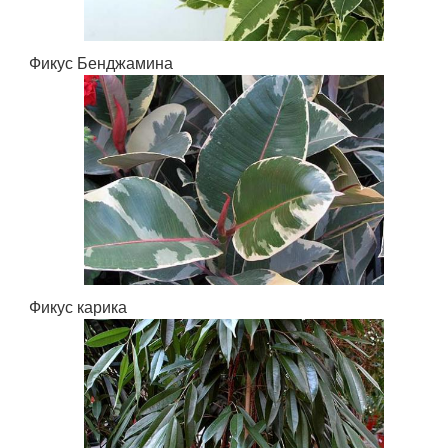
Фикус Бенджамина
Фикус карика