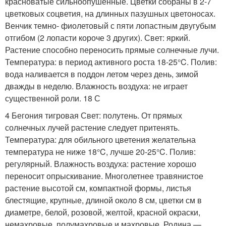
красноватые сильноопушенные. Цветки собраны в 2-7
цветковых соцветия, на длинных пазушных цветоносах.
Венчик темно- фиолетовый с пяти лопастным двугубым
отгибом (2 лопасти короче 3 других). Свет: яркий.
Растение способно переносить прямые солнечные лучи.
Температура: в период активного роста 18-25°C. Полив:
вода наливается в поддон летом через день, зимой
дважды в неделю. Влажность воздуха: не играет
существенной роли. 18 С
4 Бегония тигровая Свет: полутень. От прямых
солнечных лучей растение следует притенять.
Температура: для обильного цветения желательна
температура не ниже 18°C, лучше 20-25°C. Полив:
регулярный. Влажность воздуха: растение хорошо
переносит опрыскивание. Многолетнее травянистое
растение высотой см, компактной формы, листья
блестящие, крупные, длиной около 8 см, цветки см в
диаметре, белой, розовой, желтой, красной окраски,
немахровые, полумахровые и махровые. Родина —