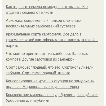
Как отделить семена помидоров от жмыха. Как
отделить семена от мякоти
Аркоксиа: современный подход к лечению
воспалительных заболеваний суставов
Крахмальные сорта картофеля. Все дело в
крахмале: какой картофель можно жарить, а какой –
варить
Что можно приготовить из санберри. Варенье,
компот и другие заготовки из санберри
Сорт самобесплодный, что это. Сорта-опылители:
таблица. Сорт самоплодный, что это
Консервирование крупных огурцов на зиму очень
вкусные. Маринованные крупные огурцы
Комплексное минеральное удобрение для клубники.
Удобрение для клубники