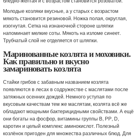
бледно-желтая и с возрастом становится розоватой.
Молодые козляки вкусные, а у старых с возрастом
мякоть становится резиновой. Ножка полая, округлая,
изогнутая. Сетка на изнаночной стороне шляпки
напоминает мелкие соты. Мякоть на изломе синеет.
Трубчатый слой не отделяется от шляпки.
Маринованные козлята и моховики.
Как правильно и вкусно
замариновать козлята
Стайки грибов с забавным названием козлята
появляются в лесах в содружестве с маслятами после
затяжных осенних дождей. Немного уступая по
вкусовым качествам тем же маслятам, козлята всё же
обладают мощными бактерицидными свойствами. А ещё
они богаты на фосфор, витамины группы В, РР, D,
каротин и целый комплекс аминокислот. Полезный
козлёнок пригоден для множества различных блюд. Для