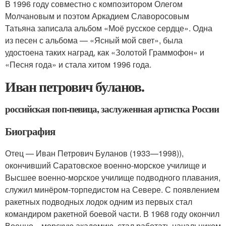
В 1996 году совместно с композитором Олегом
Молчановым и поэтом Аркадием Славоросовым
Татьяна записала альбом «Моё русское сердце». Одна
из песен с альбома — «Ясный мой свет», была
удостоена таких наград, как «Золотой Граммофон» и
«Песня года» и стала хитом 1996 года.
Иван петрович буланов.
российская поп-певица, заслуженная артистка России
Биография
Отец — Иван Петрович Буланов (1933—1998)),
окончивший Саратовское военно-морское училище и
Высшее военно-морское училище подводного плавания,
служил минёром-торпедистом на Севере. С появлением
ракетных подводных лодок одним из первых стал
командиром ракетной боевой части. В 1968 году окончил
Военно—морскую академию, стал работать начальником