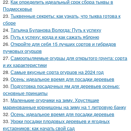
22.
Как определить идеальный срок сбора тыквы в
Подмосковье
23.
Тыквенные секреты: как узнать, что тыква готова к
сборе
24.
Татьяна Буланова Вологда: Путь к успеху
25.
Путь к успеху: когда и как сажать яблоню
26.
Откройте для себя 15 лучших сортов и гибридов
пучковых огурцов
27.
Самоопыляемые огурцы для открытого грунта: сорта
и их характеристики
28.
Самые вкусные сорта огурцов на 2024 год
29.
Осень: идеальное время для посадки деревьев
30.
Подготовка посадочных ям для деревьев осенью:
основные принципы
31.
Маленькие огурчики на зиму. Хрустящие
маринованные корнишоны на зиму на 1 литровую банку
32.
Осень: идеальное время для посадки деревьев
33.
Уроки посадки плодовых деревьев и ягодных
кустарников: как начать свой сад