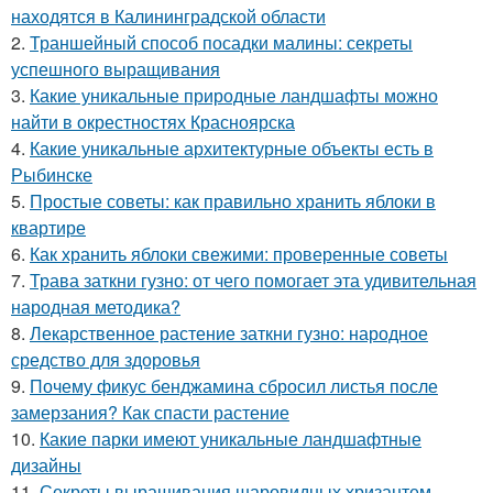
находятся в Калининградской области
2.
Траншейный способ посадки малины: секреты
успешного выращивания
3.
Какие уникальные природные ландшафты можно
найти в окрестностях Красноярска
4.
Какие уникальные архитектурные объекты есть в
Рыбинске
5.
Простые советы: как правильно хранить яблоки в
квартире
6.
Как хранить яблоки свежими: проверенные советы
7.
Трава заткни гузно: от чего помогает эта удивительная
народная методика?
8.
Лекарственное растение заткни гузно: народное
средство для здоровья
9.
Почему фикус бенджамина сбросил листья после
замерзания? Как спасти растение
10.
Какие парки имеют уникальные ландшафтные
дизайны
11.
Секреты выращивания шаровидных хризантем