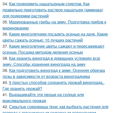
34.
Как подкормить нашатырным спиртом. Как
правильно приготовить раствор нашатыря (аммиака)
для подкормки растений
35.
Маринованные грибы на зиму. Подготовка грибов к
маринованию
36.
Какие многолетники посадить осенью на даче. Какие
цветы сажать осенью: 10 лучших растений
37.
Какие многолетние цветы сажают и пересаживают
осенью. Посадка методом деления осенью
38.
Как хранить виноград в домашних условиях всю
зиму. Способы хранения винограда на зиму
39.
Как подготовить виноград к зиме. Осенняя обрезка
лозы в зависимости от возраста виноградника
40.
5 простых способов сохранить урожай винограда..
Где хранить урожай?
41.
Выращивайте эти овощи на солнце для
максимального урожая
42.
Скрытые сокровища тени: как выбрать растения для
огорода с ограниченным солнечным освещением