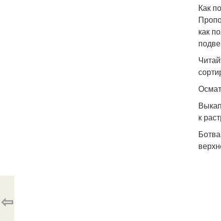
Как п
Пропо
как п
подве
Читай
сорти
Осмат
Выкап
к рас
Ботва
верхн
⇦