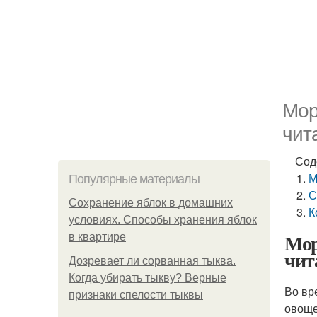
Мор
чит
Сод
М
Популярные материалы
С
Сохранение яблок в домашних
К
условиях. Способы хранения яблок
Мор
в квартире
чит
Дозревает ли сорванная тыква.
Когда убирать тыкву? Верные
Во вр
признаки спелости тыквы
овоще