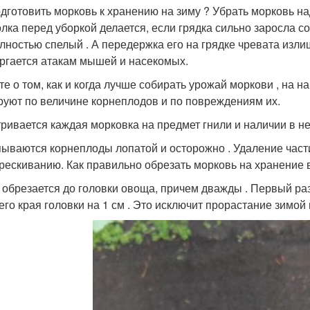
одготовить морковь к хранению на зиму ? Убрать морковь на
лка перед уборкой делается, если грядка сильно заросла с
олностью спелый . А передержка его на грядке чревата из
ргается атакам мышей и насекомых.
те о том, как и когда лучше собирать урожай моркови , на 
руют по величине корнеплодов и по повреждениям их.
ривается каждая морковка на предмет гнили и наличии в н
ываются корнеплоды лопатой и осторожно . Удаление части
трескиванию. Как правильно обрезать морковь на хранение 
 обрезается до головки овоща, причем дважды . Первый раз
его края головки на 1 см . Это исключит прорастание зимой