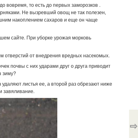
до вовремя, то есть до первых заморозков .
орняками. Не вызревший овощ не так полезен,
лишним накоплением сахаров и еще он чаще
нашем сайте. При уборке урожая морковь
ем отверстий от внедрения вредных насекомых.
чек почвы с них ударами друг о друга приводит
в зиму?
 удаляют листья ее, а второй раз обрезают ниже
 и завяливание.
⇨