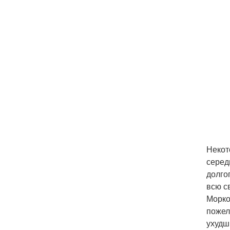
Некот
серед
долго
всю с
Морко
пожел
ухудш