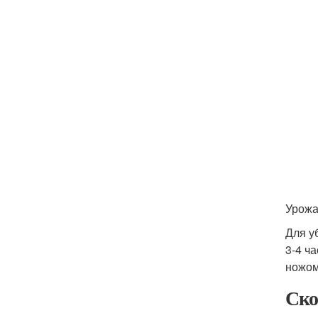
Урожа
Для у
3-4 ч
ножом
Ско