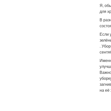
Я, об
для х
В раз
состо
Если 
зелён
. Убо
сентя
Именн
улучш
Важно
уборк
загни
на её