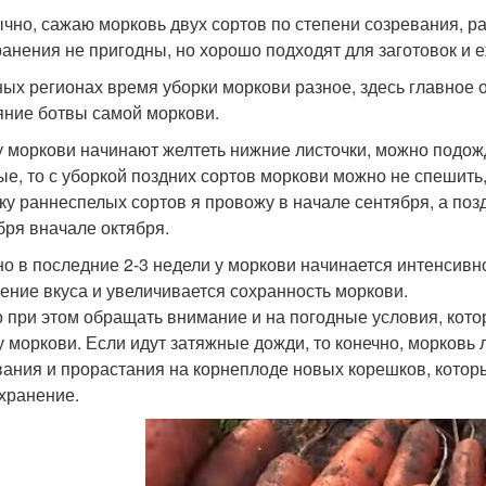
ычно, сажаю морковь двух сортов по степени созревания, 
ранения не пригодны, но хорошо подходят для заготовок и 
ных регионах время уборки моркови разное, здесь главное 
яние ботвы самой моркови.
у моркови начинают желтеть нижние листочки, можно подожд
ые, то с уборкой поздних сортов моркови можно не спешить,
рку раннеспелых сортов я провожу в начале сентября, а по
бря вначале октября.
о в последние 2-3 недели у моркови начинается интенсивн
ение вкуса и увеличивается сохранность моркови.
 при этом обращать внимание и на погодные условия, кото
у моркови. Если идут затяжные дожди, то конечно, морковь 
вания и прорастания на корнеплоде новых корешков, котор
 хранение.