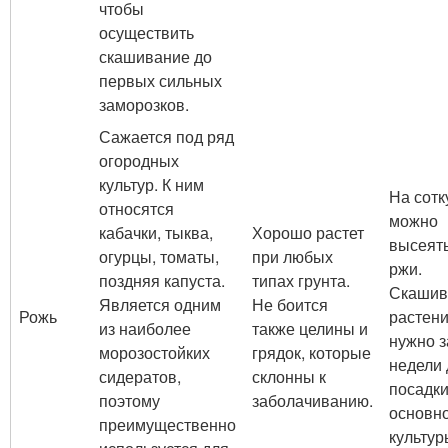
чтобы
осуществить
скашивание до
первых сильных
заморозков.
Сажается под ряд
огородных
культур. К ним
На сотк
относятся
можно
кабачки, тыква,
Хорошо растет
высеять
огурцы, томаты,
при любых
ржи.
поздняя капуста.
типах грунта.
Скашив
Является одним
Не боится
Рожь
растен
из наиболее
также целины и
нужно з
морозостойких
грядок, которые
недели 
сидератов,
склонны к
посадк
поэтому
заболачиванию.
основн
преимущественно
культур