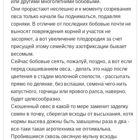
или другими многолетними бобовыми.
Они прорастают неспешно и к моменту созревания
овса только начали бы подниматься, подавляя
сорняки. В отличие от последних бобовые почти не
выносят повреждения корней и участок не
засоряют, а вот увеличение плодородия за счет
присущей этому семейству азотфиксации бывает
весомым.
Сейчас бобовые сеять, пожалуй, поздно, а вот если
перед скашиванием овса, - делать это надо после
цветения в стадии молочной спелости, - рассыпать
прямо по делянке, без вспашки, семена чего-нить
капустного, горчицы или ярового рапса, наверно,
будет целесообразно.
Скошенный овес в какой-то мере заменит заделку
семян в почву, сберегая всходы от высыхания, хотя
нормы высева дожны быть завышены раза в два -
все-таки такая агротехника не оптимальна.
Пробившиеся сквозь овсяную мульчу всходы