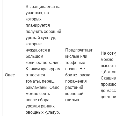
Выращивается на
участках, на
которых
планируется
получить хороший
урожай культур,
которые
нуждаются в
Предпочитает
На сотк
большом
кислые или
можно
количестве калия.
торфяные
высеять
К таким культурам
почвы. Не
1,8 кг о
Овес
относятся
боится риска
Скашив
томаты, перец,
поражения
произв
баклажаны. Овес
растений
до масс
можно сеять
корневой
цветени
после сбора
гнилью.
урожая ранних
овощных культур,