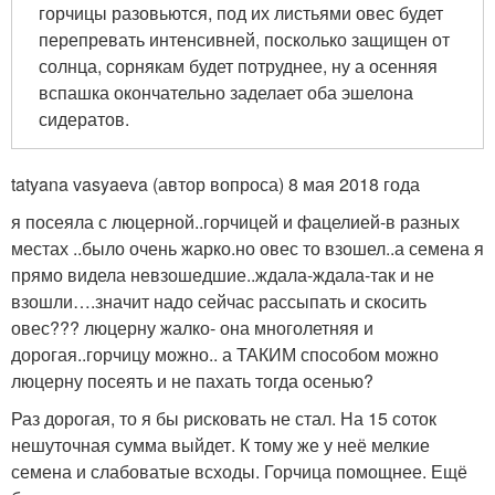
горчицы разовьются, под их листьями овес будет
перепревать интенсивней, посколько защищен от
солнца, сорнякам будет потруднее, ну а осенняя
вспашка окончательно заделает оба эшелона
сидератов.
tatyana vasyaeva (автор вопроса) 8 мая 2018 года
я посеяла с люцерной..горчицей и фацелией-в разных
местах ..было очень жарко.но овес то взошел..а семена я
прямо видела невзошедшие..ждала-ждала-так и не
взошли….значит надо сейчас рассыпать и скосить
овес??? люцерну жалко- она многолетняя и
дорогая..горчицу можно.. а ТАКИМ способом можно
люцерну посеять и не пахать тогда осенью?
Раз дорогая, то я бы рисковать не стал. На 15 соток
нешуточная сумма выйдет. К тому же у неё мелкие
семена и слабоватые всходы. Горчица помощнее. Ещё