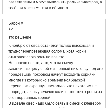
разветвлены и могут выполнять роль капилляров, а
зелёная масса мягкая и её много.
Барон Х
+2
это решение
К ноябрю от овса останется только высохшая и
трудноперепревающая солома, хотя корни
отыграют свою роль на все сто.
Но опасно не это, а то, что на смену
заканчивающему свой жизненный цикл овсу под его
поредевшим покровом начнут всходить сорняки,
многие из которых ко времени ноябрьской
перепашки окрепнут настолько, что пахота им не
повредит, лишь увеличив количество точек роста за
счет порванных корней.
В идеале овес надо было сеять в смеси с клевером