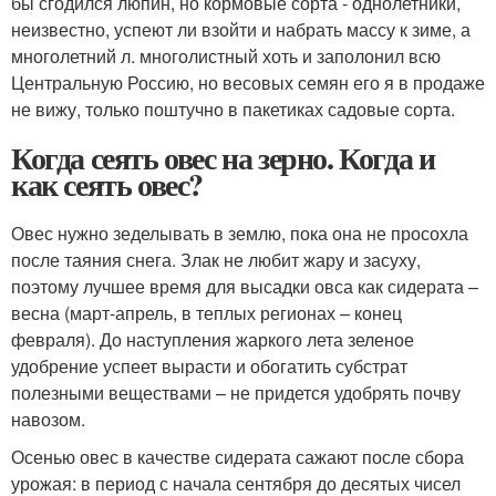
бы сгодился люпин, но кормовые сорта - однолетники,
неизвестно, успеют ли взойти и набрать массу к зиме, а
многолетний л. многолистный хоть и заполонил всю
Центральную Россию, но весовых семян его я в продаже
не вижу, только поштучно в пакетиках садовые сорта.
Когда сеять овес на зерно. Когда и
как сеять овес?
Овес нужно зеделывать в землю, пока она не просохла
после таяния снега. Злак не любит жару и засуху,
поэтому лучшее время для высадки овса как сидерата –
весна (март-апрель, в теплых регионах – конец
февраля). До наступления жаркого лета зеленое
удобрение успеет вырасти и обогатить субстрат
полезными веществами – не придется удобрять почву
навозом.
Осенью овес в качестве сидерата сажают после сбора
урожая: в период с начала сентября до десятых чисел