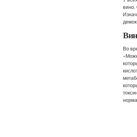
вино.
Изнач
демок
Вин
Во вр
«Можн
котор
кисло
метаб
котор
токси
норма