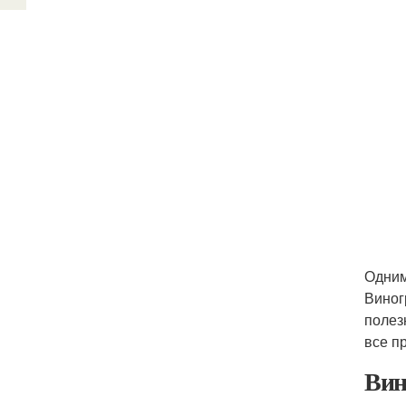
Одним
Виног
полез
все п
Вин