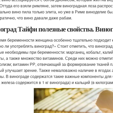
 Оттуда его взяли римляне, затем виноградная лоза распрос
ально вино пила только элита, но уже в Риме виноделие б
ратично, что вино давали даже рабам.
оград Тайфи полезные свойства. Виног
емя беременности женщина особенно тщательно подходит к 
о ли употреблять виноград?» Стоит отметить, что виногра
ые необходимы при беременности: марганец, кобальт, калий
ты, а также множество витаминов. Среди них можно отмети
олизм; витамин РР, отвечающий за формирование тканей пл
ый улучшает зрение. Также немаловажно наличие в ягодах 
ны. В винограде содержатся такие важные компоненты для
 железа содержится в 1 кг винограда) и кальций (в килограм