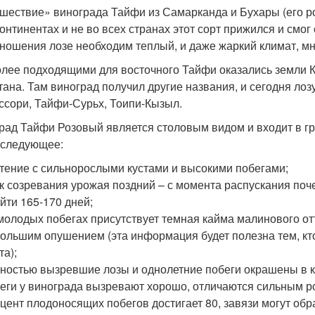
шествие» винограда Тайфи из Самарканда и Бухары (его р
континентах и не во всех странах этот сорт прижился и смо
ношения лозе необходим теплый, и даже жаркий климат, мно
лее подходящими для восточного Тайфи оказались земли Кр
тана. Там виноград получил другие названия, и сегодня лоз
иссори, Тайфи-Сурьх, Тоипи-Кызыл.
рад Тайфи Розовый является столовым видом и входит в гр
 следующее:
тение с сильнорослыми кустами и высокими побегами;
к созревания урожая поздний – с момента распускания поче
йти 165-170 дней;
молодых побегах присутствует темная кайма малинового от
ольшим опушением (эта информация будет полезна тем, кт
та);
ностью вызревшие лозы и однолетние побеги окрашены в к
еги у винограда вызревают хорошо, отличаются сильным р
цент плодоносящих побегов достигает 80, завязи могут об