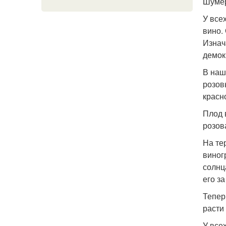
Шумер
У все
вино.
Изнач
демок
В наш
розов
красн
Плод 
розов
На те
виног
солнц
его з
Тепер
расти
У все