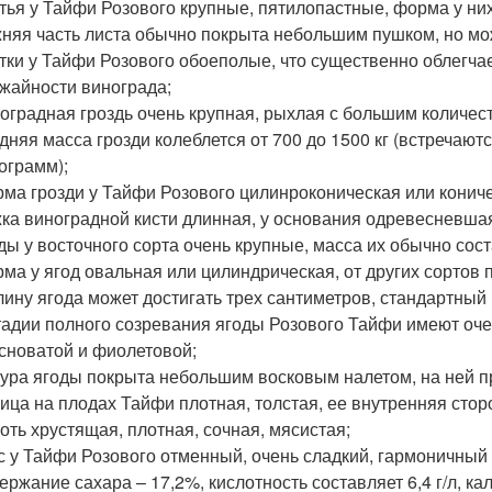
тья у Тайфи Розового крупные, пятилопастные, форма у ни
няя часть листа обычно покрыта небольшим пушком, но мож
тки у Тайфи Розового обоеполые, что существенно облегча
жайности винограда;
оградная гроздь очень крупная, рыхлая с большим количес
дняя масса грозди колеблется от 700 до 1500 кг (встречают
ограмм);
ма грозди у Тайфи Розового цилинроконическая или кониче
ка виноградной кисти длинная, у основания одревесневша
ды у восточного сорта очень крупные, масса их обычно сост
ма у ягод овальная или цилиндрическая, от других сортов
лину ягода может достигать трех сантиметров, стандартный р
тадии полного созревания ягоды Розового Тайфи имеют очен
сноватой и фиолетовой;
ура ягоды покрыта небольшим восковым налетом, на ней 
ица на плодах Тайфи плотная, толстая, ее внутренняя сто
оть хрустящая, плотная, сочная, мясистая;
с у Тайфи Розового отменный, очень сладкий, гармоничный 
ержание сахара – 17,2%, кислотность составляет 6,4 г/л, ка