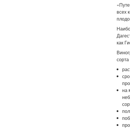
«Путе
всех 
плодо
Наибо
Дагес
как Г
Виног
сорта
рас
сро
про
на 
неб
сор
пол
поб
про