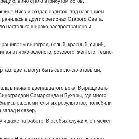
рецию, вино стало атрибутом богов.
ршине Ниса и создал напиток, под названием
транилась в других регионах Старого Света.
ыло настолько широко распространено и
ыращиваем виноград: белый, красный, синий,
ная от ярко-зеленого, розового, желтого, темно-
ртам: цвета могут быть светло-салатовыми,
ала в начале двенадцатого века. Выращивать
 Виноградари Самарканда и Бухары, где много
обились ошеломительных результатов, полюбили
 запад и север.
 и даже на работе. В особых случаях, он может
ршине Ниса и создал напиток, под названием