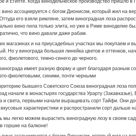
е и Египте. Когда винодельческое производство пришло в Г
х вино ассоциируется с богом Дионисом, который жил на ве
 Оттуда его взяли римляне, затем виноградная лоза распрос
ально вино пила только элита, но уже в Риме виноделие б
ратично, что вино давали даже рабам.
их магазинах и на приусадебных участках мы покупаем и в
ый. Но у винограда большая линейка цветов и оттенков, начи
ого, фиолетового, темно-синего до черного.
винограда имеет разную форму и цвет благодаря разным со
ато-фиолетовыми, синими, почти черными
рриторию бывшего Советского Союза виноградная лоза поп
рад начали в монастырях государства Урарту (Закавказье),
а и света, первыми начали выращивать сорт Тайфи. Они д
а вкусовые характеристики и распространили сорт дальше на
ь мы легко можем вырастить виноградную лозу в своем саду
 в горшке на балконе!
х вино ассоциируется с богом Дионисом, который жил на ве