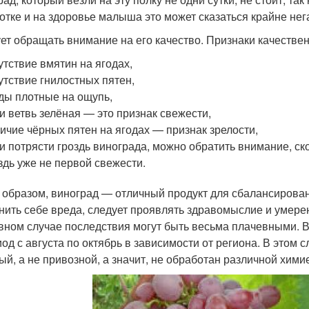
отке и на здоровье малыша это может сказаться крайне не
ет обращать внимание на его качество. Признаки качествен
утствие вмятин на ягодах,
утствие гнилостных пятен,
ды плотные на ощупь,
и ветвь зелёная — это признак свежести,
ичие чёрных пятен на ягодах — признак зрелости,
и потрясти гроздь винограда, можно обратить внимание, ско
здь уже не первой свежести.
 образом, виноград — отличный продукт для сбалансирован
нить себе вреда, следует проявлять здравомыслие и умерен
вном случае последствия могут быть весьма плачевными. 
од с августа по октябрь в зависимости от региона. В этом с
ый, а не привозной, а значит, не обработан различной хими