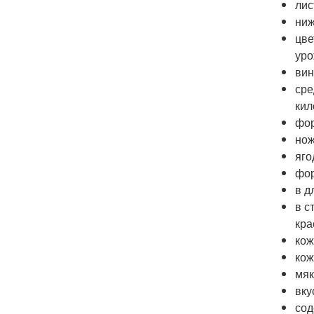
лис
ниж
цве
уро
вин
сре
кил
фор
нож
яго
фор
в д
в с
кра
кож
кож
мяк
вку
сод