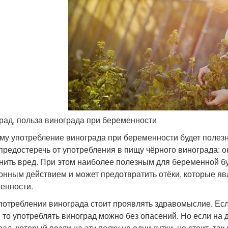
рад, польза винограда при беременности
му употребление винограда при беременности будет полезн
предостеречь от употребления в пищу чёрного винограда: о
нить вред. При этом наиболее полезным для беременной буд
онным действием и может предотвратить отёки, которые яв
енности.
потреблении винограда стоит проявлять здравомыслие. Есл
, то употреблять виноград можно без опасений. Но если на 
ад, который везли на эту полку не одни сутки, не стоит, так