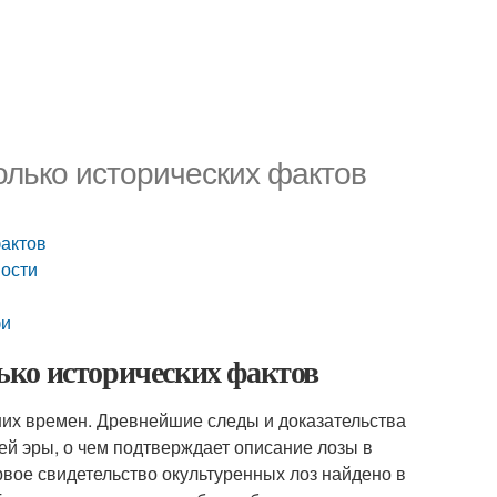
лько исторических фактов
фактов
ности
фи
ько исторических фактов
них времен. Древнейшие следы и доказательства
ей эры, о чем подтверждает описание лозы в
рвое свидетельство окультуренных лоз найдено в