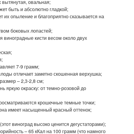
х вытянутая, овальная;
ет быть и абсолютно гладкой;
ет их опыление и благоприятно сказывается на
твом боковых лопастей;
ся виноградные кисти весом около двух
ская;
я;
авляет 7-9 грамм;
 плоды отличает заметно скошенная верхушка;
азмер – 2,3-2,8 см;
ь яркую окраску: от темно-розовой до
просматриваются крошечные темные точки;
рона имеет насыщенный красный оттенок;
(этот виноград высоко ценится дегустаторами);
лорийность – 65 кКал на 100 грамм (что намного