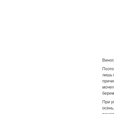
Виног
Поэто
лишь 
причи
мочег
берем
При у
осень
виногр