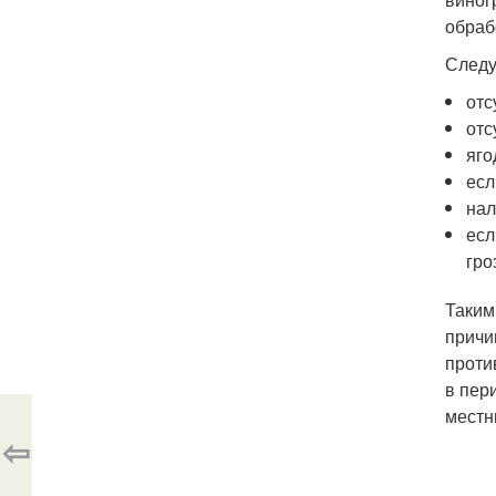
обраб
Следу
отс
отс
яго
есл
нал
есл
гро
Таким
причи
проти
в пери
местн
⇦