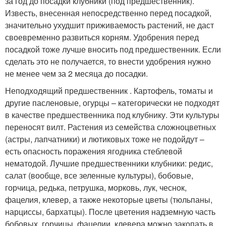
за год до посадки клубники (под предшественник).
Известь, внесенная непосредственно перед посадкой,
значительно ухудшит приживаемость растений, не даст
своевременно развиться корням. Удобрения перед
посадкой тоже лучше вносить под предшественник. Если
сделать это не получается, то внести удобрения нужно
не менее чем за 2 месяца до посадки.
Неподходящий предшественник . Картофель, томаты и
другие пасленовые, огурцы – категорически не подходят
в качестве предшественника под клубнику. Эти культуры
переносят вилт. Растения из семейства сложноцветных
(астры, лапчатники) и лютиковых тоже не подойдут –
есть опасность поражения ягодника стеблевой
нематодой. Лучшие предшественники клубники: редис,
салат (вообще, все зеленные культуры), бобовые,
горчица, редька, петрушка, морковь, лук, чеснок,
фацелия, клевер, а также некоторые цветы (тюльпаны,
нарциссы, бархатцы). После цветения надземную часть
бобовых, горчицы, фацелии, клевера можно закопать в