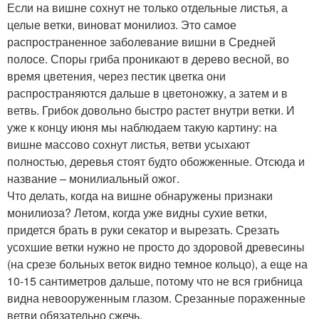
Если на вишне сохнут не только отдельные листья, а
целые ветки, виноват монилиоз. Это самое
распространенное заболевание вишни в Средней
полосе. Споры гриба проникают в дерево весной, во
время цветения, через пестик цветка они
распространяются дальше в цветоножку, а затем и в
ветвь. Грибок довольно быстро растет внутри ветки. И
уже к концу июня мы наблюдаем такую картину: на
вишне массово сохнут листья, ветви усыхают
полностью, деревья стоят будто обожженные. Отсюда и
название – монилиальный ожог.
Что делать, когда на вишне обнаружены признаки
монилиоза? Летом, когда уже видны сухие ветки,
придется брать в руки секатор и вырезать. Срезать
усохшие ветки нужно не просто до здоровой древесины
(на срезе больных веток видно темное кольцо), а еще на
10-15 сантиметров дальше, потому что не вся грибница
видна невооруженным глазом. Срезанные пораженные
ветви обязательно сжечь.