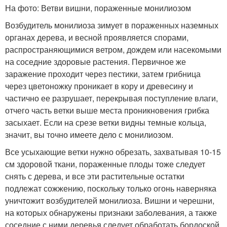
На фото: Ветви вишни, пораженные монилиозом
Возбудитель монилиоза зимует в пораженных наземных
органах дерева, и весной проявляется спорами,
распространяющимися ветром, дождем или насекомыми
на соседние здоровые растения. Первичное же
заражение проходит через пестики, затем грибница
через цветоножку проникает в кору и древесину и
частично ее разрушает, перекрывая поступление влаги,
отчего часть ветки выше места проникновения грибка
засыхает. Если на срезе ветки видны темные кольца,
значит, вы точно имеете дело с монилиозом.
Все усыхающие ветки нужно обрезать, захватывая 10-15
см здоровой ткани, пораженные плоды тоже следует
снять с дерева, и все эти растительные остатки
подлежат сожжению, поскольку только огонь наверняка
уничтожит возбудителей монилиоза. Вишни и черешни,
на которых обнаружены признаки заболевания, а также
соседние с ними деревья следует обработать бордоской