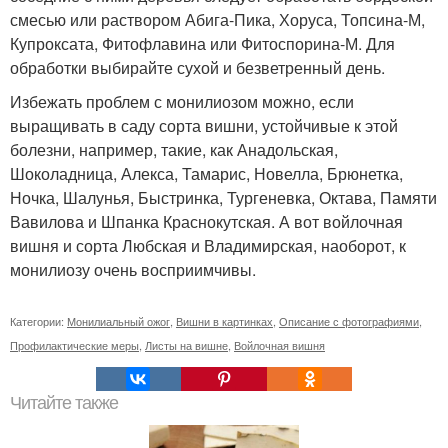
смесью или раствором Абига-Пика, Хоруса, Топсина-М,
Купроксата, Фитофлавина или Фитоспорина-М. Для
обработки выбирайте сухой и безветренный день.
Избежать проблем с монилиозом можно, если
выращивать в саду сорта вишни, устойчивые к этой
болезни, например, такие, как Анадольская,
Шоколадница, Алекса, Тамарис, Новелла, Брюнетка,
Ночка, Шалунья, Быстринка, Тургеневка, Октава, Памяти
Вавилова и Шпанка Краснокутская. А вот войлочная
вишня и сорта Любская и Владимирская, наоборот, к
монилиозу очень восприимчивы.
Категории:
Монилиальный ожог
,
Вишни в картинках
,
Описание с фотографиями
,
Профилактические меры
,
Листы на вишне
,
Войлочная вишня
Читайте также