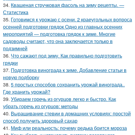
34.
Квашеная стручковая фасоль на зиму рецепты. —
Статистика
35.
Готовимся к урожаю с осени. 2 краеугольных вопроса
осенней подготовки грядок Одно из главных осенних
мероприятий — подготовка грядок к зиме. Многие
садоводы считают, что она заключается только в
подзимней
36.
Что сажают под зиму. Как правильно подготовить
грядки
37.
Подготовка винограда к зиме. Добавление статьи в
новую подборку
38.
5 простых способов сохранить урожай винограда..
Где хранить урожай?
39.
Убираем горечь из огурцов легко и быстро. Как
убрать горечь из огурцов: методы
40.
Выращивание стевии в домашних условиях: простой
способ получить здоровый сахар
41.
Миф или реальность: почему редька боится мороза