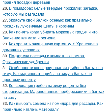
правил посадки деревьев
26.
В помидорах белые твердые прожилки: загадка,
которую мы разгадали
27.
Украсьте свой балкон осенью: как правильно
посадить луковичные цветы в корзины
28.
Как понять когда убирать морковь с грядки и что..
Значение климата и региона
29.
Как хранить очищенную картошку. 2 Хранение в
домашних условиях
30.
Подкормка рассады и комнатных цветов.
Органические удобрения
31.
Особенности консервирования грибов в банках на
зиму. Как мариновать грибы на зиму в банках по
простому рецепту
32.
Консервация грибов на зиму рецепты без
стерилизации. Маринованные подберезовики в банках
на зиму
33.
Как выбрать семена из помидора для рассады. Как
правильно извлечь материал?