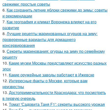
свежими: простые советы
6.
Как сохранить летние яблоки свежими до зимы: советы
и рекомендации
7.
Как география и климат Воронежа влияют на его
развитие
8.
Лучшие рецепты маринованных огурцов на зиму:
проверенные варианты для домашнего
консервирования
9.
Секреты маринования: огурцы на зиму по семейному
рецепту
10.
Какие музеи Москвы представляют искусство разных
эпох
11.
Какие оружейные заводы работают в Ижевске
12.
Интересные факты о Москве, которые вам
неизвестны
13.
Достопримечательности Краснодара: что посмотреть
в первую очередь
14.
Томат 'Садовита Таня F1': секреты высокого урожая