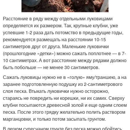
Расстояние в ряду между отдельными луковицами
определяется их размером. Так, крупные клубни, уже
успевшие 1-2 раза дать потомство в предыдущие годы,
рекомендуется размещать на расстоянии 10-15
сантиметров друг от друга. Маленькие луковички
(прошлогодние «детки») можно сажать поплотнее — в 7-
10 сантиметрах. А вот расстояние между рядами должно
быть побольше — не менее 30 сантиметров.
Сажать луковицы нужно не в «голую» яму/траншею, а на
заранее подготовленную подушку из 2-сантиметрового
слоя песка. Втыкать луковички нужно осторожно,
стараясь не повредить ни корешки, ни их самих. Сверху
клубни посыпаются древесной золой и еще одним слоем
песка. После этого грядку желательно полить раствором
марганцовки, и только потом засыпать грунтом.
В легком супесчаном грунте без песка можно обойтись.