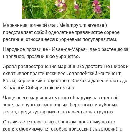
Марьянник полевой (лат. Melampyrum arvense )
представляет собой однолетнее травянистое сорное
растение, относящееся к корневым полупаразитам.
Народное прозвище «Иван-да-Марья» дано растению за
нарядное, праздничное убранство.
Ареал распространения марьянника достаточно широк и
охватывает практически весь европейский континент,
Крым, Керченский полуостров, Кавказ и далее вплоть до
Западной Сибири включительно.
Чаще всего марьянник можно обнаружить в степной
зоне, на опушках смешанных, березовых и дубовых
лесов, среди кустарников, на известковых грунтах.
Он считается злостным сорняком, поскольку на его
корнях формируются особые присоски (глаустории), с