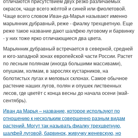
отличаются присутствием двух резко различаемых
окрасок, чаще всего жёлтой и синей или фиолетовой.
Чаще всего словом Иван-да-Марья называют именно
марьянник дубравный, реже - фиалку трехцветную. Еще
реже такое название дают шалфею луговому и барвинку
- у них тоже ярко отличающиеся два цвета.
Марьянник дубравный встречается в северной, средней
и юго-западной зонах европейской части России. Растет
по лесным полянам (иногда большими массивами),
опушкам, холмам, в зарослях кустарников, на
болотистых лугах и меловых склонах. Самое обычное
растение наших лугов, полян и опушек лиственных
лесов, где цветёт с конца весны до начала осени (май-
сентябрь).
Иван да Марья – название, которое используют по
отношению к нескольким совершенно разным видам
растений. Могут так называть фиалку трехцветную,
шалфей луговой, барвинок, живучку женевскую, но