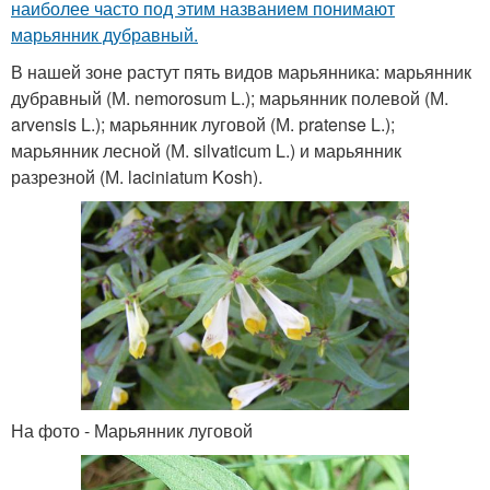
наиболее часто под этим названием понимают
марьянник дубравный.
В нашей зоне растут пять видов марьянника: марьянник
дубравный (М. nemorosum L.); марьянник полевой (М.
arvensis L.); марьянник луговой (М. pratense L.);
марьянник лесной (М. silvaticum L.) и марьянник
разрезной (М. laciniatum Kosh).
На фото - Марьянник луговой