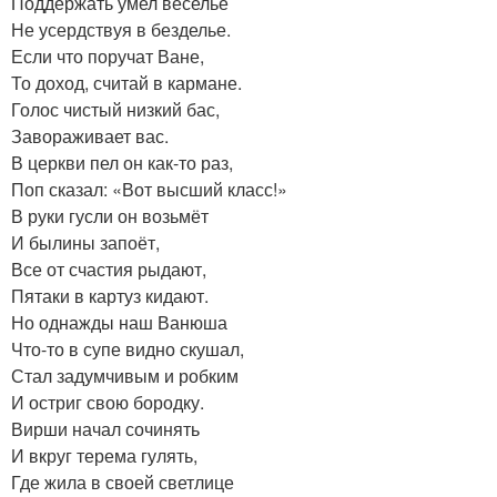
Поддержать умел веселье
Не усердствуя в безделье.
Если что поручат Ване,
То доход, считай в кармане.
Голос чистый низкий бас,
Завораживает вас.
В церкви пел он как-то раз,
Поп сказал: «Вот высший класс!»
В руки гусли он возьмёт
И былины запоёт,
Все от счастия рыдают,
Пятаки в картуз кидают.
Но однажды наш Ванюша
Что-то в супе видно скушал,
Стал задумчивым и робким
И остриг свою бородку.
Вирши начал сочинять
И вкруг терема гулять,
Где жила в своей светлице