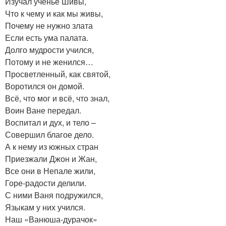
Изучал ученье Шивы,
Что к чему и как мы живы,
Почему не нужно злата
Если есть ума палата.
Долго мудрости учился,
Потому и не женился…
Просветленный, как святой,
Воротился он домой.
Всё, что мог и всё, что знал,
Воин Ване передал.
Воспитал и дух, и тело –
Совершил благое дело.
А к нему из южных стран
Приезжали Джон и Жан,
Все они в Непале жили,
Горе-радости делили.
С ними Ваня подружился,
Языкам у них учился.
Наш «Ванюша-дурачок»