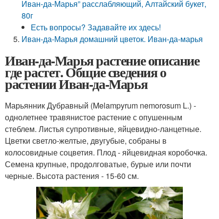
Иван-да-Марья” расслабляющий, Алтайский букет,
80г
Есть вопросы? Задавайте их здесь!
Иван-да-Марья домашний цветок. Иван-да-марья
Иван-да-Марья растение описание
где растет. Общие сведения о
растении Иван-да-Марья
Марьянник Дубравный (Melampyrum nemorosum L.) -
однолетнее травянистое растение с опушенным
стеблем. Листья супротивные, яйцевидно-ланцетные.
Цветки светло-желтые, двугубые, собраны в
колосовидные соцветия. Плод - яйцевидная коробочка.
Семена крупные, продолговатые, бурые или почти
черные. Высота растения - 15-60 см.