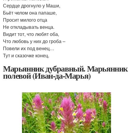
Сердце дрогнуло у Маши,
Бьёт челом она папаше,
Просит милого отца
Не откладывать венца.
Видит тот, что любят оба,
Что любовь у них до гроба –
Повели их под венец…
Тут и сказочке конец.
Марьянник дубравный. Марьянник
полевой (Иван-да-Марья)