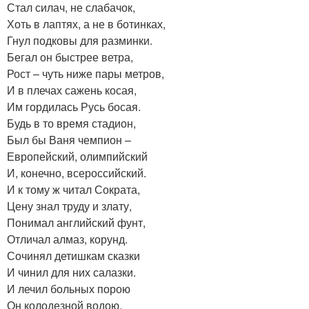
Стал силач, не слабачок,
Хоть в лаптях, а не в ботинках,
Гнул подковы для разминки.
Бегал он быстрее ветра,
Рост – чуть ниже пары метров,
И в плечах сажень косая,
Им гордилась Русь босая.
Будь в то время стадион,
Был бы Ваня чемпион –
Европейский, олимпийский
И, конечно, всероссийский.
И к тому ж читал Сократа,
Цену знал труду и злату,
Понимал английский фунт,
Отличал алмаз, корунд.
Сочинял детишкам сказки
И чинил для них салазки.
И лечил больных порою
Он колодезной водою.