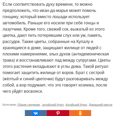
Если соответствовать духу времени, то можно
предположить, что иван-да-марья может помочь
гонщику, который вместо лошади использует
автомобиль. Раньше его носили при себе гонцы и
лазутчики. Кроме того, свежий сок, выжатый из этого
цветка, дают пить потерявшим слух или ум, память,
рассудок. Также цветы, собранные на Купалу и
хранящиеся в доме, защищают жилище от людей с
плохими намерениями, злых духов (антидемоническая
трава) и восстанавливают лад между супругами. Цветы
этого растения вкладывают в углы дома. Такой ритуал
помогает защитить жилище от воров. Брат с сестрой
(жёлтый и синий цветочки) будут разговаривать между
собой, а вор подумает, что это говорят хозяева, после
чего уйдёт восвояси.
Категории:
Общие сведения
,
“алтайский букет
,
Алтайский букет
,
Домашний цветок