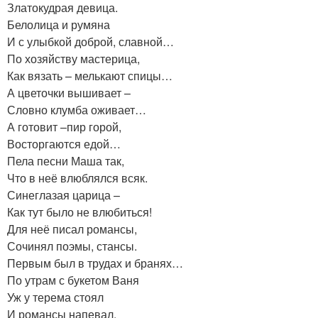
Златокудрая девица.
Белолица и румяна
И с улыбкой доброй, славной…
По хозяйству мастерица,
Как вязать – мелькают спицы…
А цветочки вышивает –
Словно клумба оживает…
А готовит –пир горой,
Восторгаются едой…
Пела песни Маша так,
Что в неё влюблялся всяк.
Синеглазая царица –
Как тут было не влюбиться!
Для неё писал романсы,
Сочинял поэмы, стансы.
Первым был в трудах и бранях…
По утрам с букетом Ваня
Уж у терема стоял
И романсы напевал.