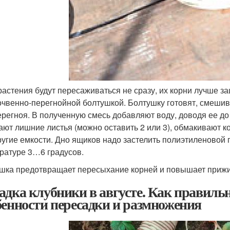
растения будут пересаживаться не сразу, их корни лучше 
очвенно-перегнойной болтушкой. Болтушку готовят, смешива
ерегноя. В полученную смесь добавляют воду, доводя ее до 
ают лишние листья (можно оставить 2 или 3), обмакивают к
ругие емкости. Дно ящиков надо застелить полиэтиленовой 
ратуре 3…6 градусов.
шка предотвращает пересыхание корней и повышает прижи
адка клубники в августе. Как правильн
бенности пересадки и размножения