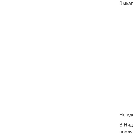
Выкап
Не ид
В Нид
проду