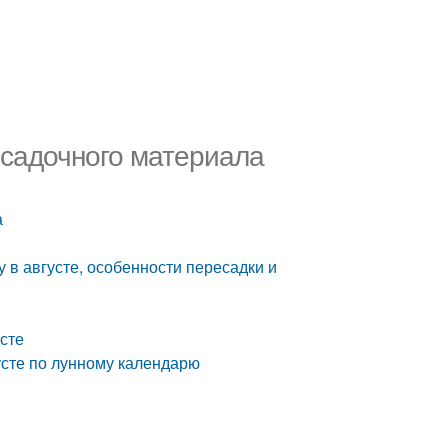
посадочного материала
а
у в августе, особенности пересадки и
усте
усте по лунному календарю