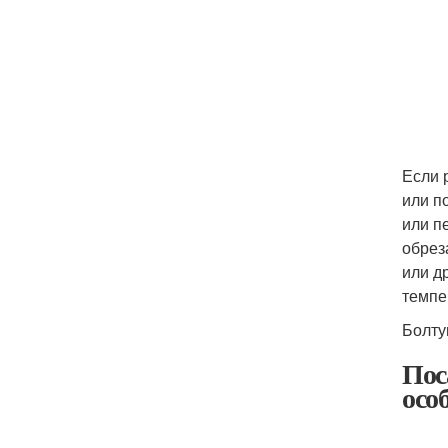
Если 
или п
или п
обрез
или д
темпе
Болту
Пос
осо