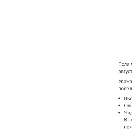
Если 
август
Уважа
полез
ВКо
Одн
Янд
В с
нек