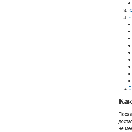
К
Ч
В
Как
Посад
доста
не ме