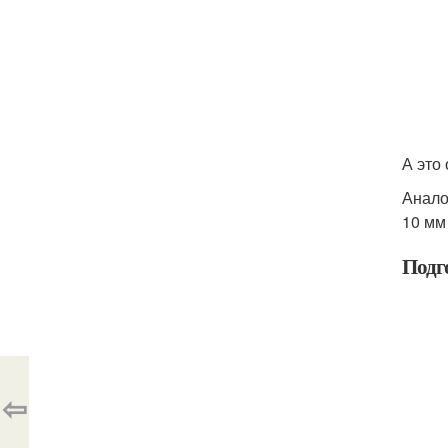
А это
Анало
10 мм
Подг
⇦