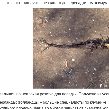
ывать растения лучше незадолго до пересадки - максимум з
еальная, но неплохая розетка для посадки. Получена из усо
ерландах (голландцы – большие специалисты по клубнике)
ктивного плодоношения во многом зависят от диаметра ко