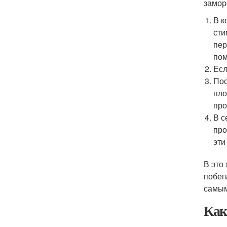
замор
В к
сти
пер
пом
Есл
Пос
пло
про
В с
про
эти
В это
побег
самым
Как