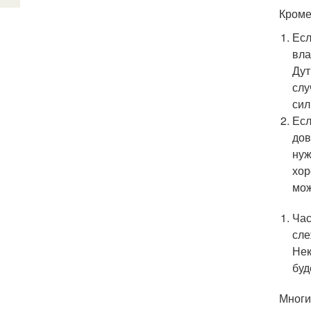
Кроме
Есл
вла
Дут
слу
сил
Есл
дов
нуж
хор
мож
Час
сле
Нек
буд
Многи