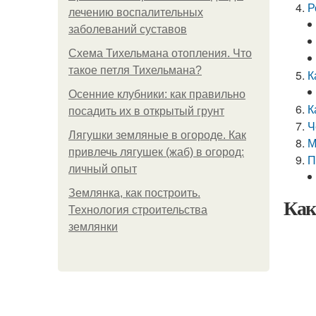
Р
лечению воспалительных
заболеваний суставов
Схема Тихельмана отопления. Что
такое петля Тихельмана?
К
Осенние клубники: как правильно
К
посадить их в открытый грунт
Ч
Лягушки земляные в огороде. Как
М
привлечь лягушек (жаб) в огород:
П
личный опыт
Землянка, как построить.
Как
Технология строительства
землянки