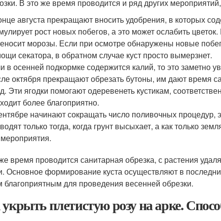
озки. В это же время проводится и ряд других мероприятий,
онце августа прекращают вносить удобрения, в которых со
мулирует рост новых побегов, а это может ослабить цветок.
еносит морозы. Если при осмотре обнаружены новые побеги
ощи секатора, в обратном случае куст просто вымерзнет.
и в осенней подкормке содержится калий, то это заметно ув
ле октября прекращают обрезать бутоны, им дают время са
д. Эти ягодки помогают одеревенеть кустикам, соответстве
ходит более благоприятно.
ентябре начинают сокращать число поливочных процедур, э
водят только тогда, когда грунт высыхает, а как только зе
 мероприятия.
 же время проводится санитарная обрезка, с растения уда
и. Основное формирование куста осуществляют в последни
 благоприятным для проведения весенней обрезки.
 укрыть плетистую розу на арке. Спо