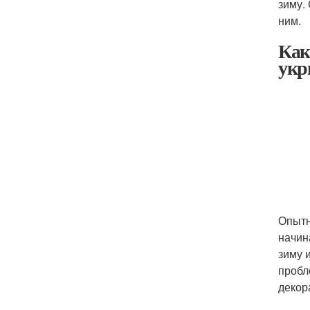
зиму.
ним.
Как
укр
Опытн
начин
зиму 
пробл
декор