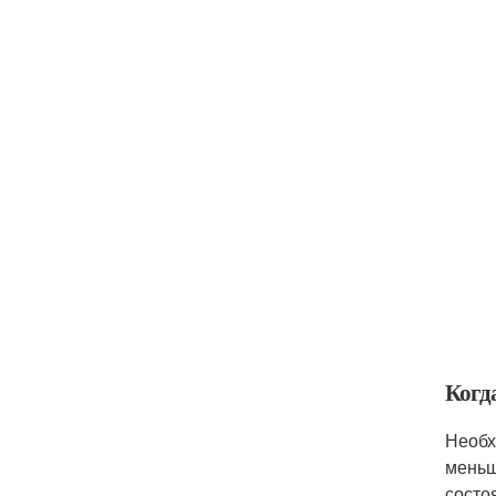
Когд
Необх
меньш
состо