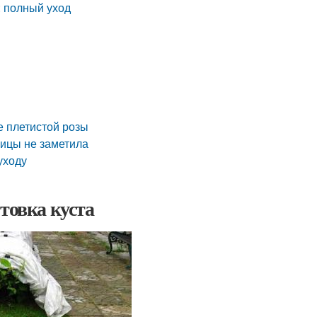
: полный уход
е плетистой розы
ницы не заметила
уходу
товка куста