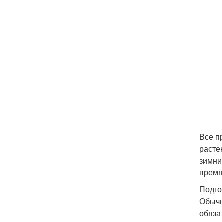
Все п
расте
зимни
время
Подго
Обычн
обяза