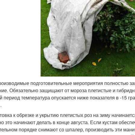
роизводимые подготовительные мероприятия полностью зави
ние. Обязательно защищают от мороза плетистые и гибридны
й период температура опускается ниже показателя в -15 гр
.
товка к обрезке и укрытию плетистых роз на зиму начинает
о это начинают делать в конце августа. Если кустам обеспе
тельном порядке снимают со шпалер, производить эти манип