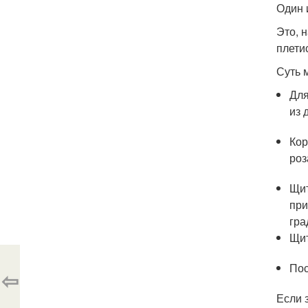
Один 
Это, 
плети
Суть 
Для
из 
Кор
роз
Щит
при
гра
Щит
Пос
⇦
Если 