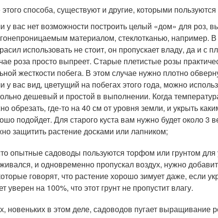
 этого способа, существуют и другие, которыми пользуются
и у вас нет возможности построить целый «дом» для роз, вы
гонепроницаемым материалом, стеклотканью, например. В
расил использовать не стоит, он пропускает владу, да и с 
чае роза просто выпреет. Старые плетистые розы практичес
ьной жесткости побега. В этом случае нужно плотно обверну
и у вас вид, цветущий на побегах этого года, можно использ
ольно дешевый и простой в выполнении. Когда температура 
но обрезать, где-то на 40 см от уровня земли, и укрыть ка
ошо подойдет. Для старого куста вам нужно будет около 3 в
но защитить растение досками или лапником;
то опытные садоводы пользуются торфом или грунтом для 
живался, и одновременно пропускал воздух, нужно добавить
оторые говорят, что растение хорошо зимует даже, если ук
ет уверен на 100%, что этот грунт не пропустит влагу.
х, новеньких в этом деле, садоводов пугает выращивание р