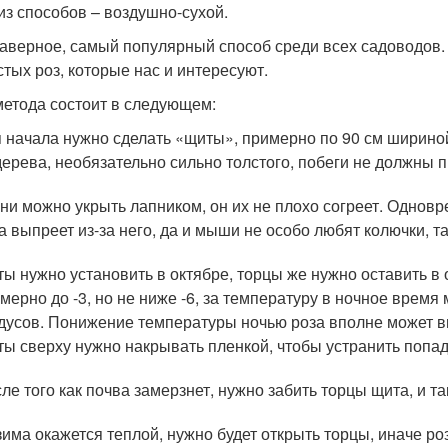
из способов – воздушно-сухой.
наверное, самый популярный способ среди всех садоводов.
стых роз, которые нас и интересуют.
метода состоит в следующем:
 начала нужно сделать «щиты», примерно по 90 см ширино
дерева, необязательно сильно толстого, побеги не должны 
ни можно укрыть лапником, он их не плохо согреет. Однов
а выпреет из-за него, да и мыши не особо любят колючки, т
ы нужно установить в октябре, торцы же нужно оставить в
мерно до -3, но не ниже -6, за температуру в ночное время
дусов. Понижение температуры ночью роза вполне может 
ы сверху нужно накрывать пленкой, чтобы устранить попад
ле того как почва замерзнет, нужно забить торцы щита, и та
зима окажется теплой, нужно будет открыть торцы, иначе р