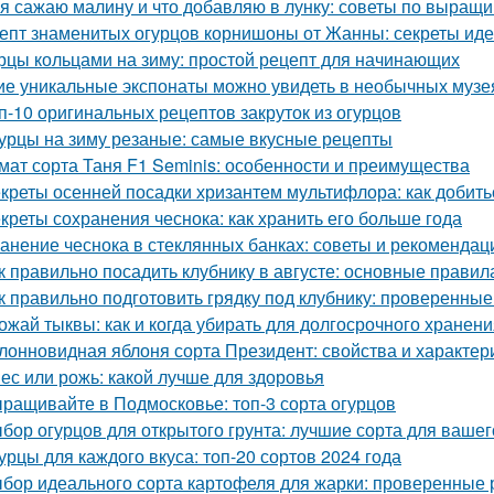
 я сажаю малину и что добавляю в лунку: советы по выращ
епт знаменитых огурцов корнишоны от Жанны: секреты ид
рцы кольцами на зиму: простой рецепт для начинающих
ие уникальные экспонаты можно увидеть в необычных музе
п-10 оригинальных рецептов закруток из огурцов
урцы на зиму резаные: самые вкусные рецепты
мат сорта Таня F1 Seminis: особенности и преимущества
креты осенней посадки хризантем мультифлора: как добит
креты сохранения чеснока: как хранить его больше года
анение чеснока в стеклянных банках: советы и рекомендац
к правильно посадить клубнику в августе: основные правил
к правильно подготовить грядку под клубнику: проверенные
ожай тыквы: как и когда убирать для долгосрочного хранен
лонновидная яблоня сорта Президент: свойства и характер
ес или рожь: какой лучше для здоровья
ращивайте в Подмосковье: топ-3 сорта огурцов
бор огурцов для открытого грунта: лучшие сорта для вашег
урцы для каждого вкуса: топ-20 сортов 2024 года
бор идеального сорта картофеля для жарки: проверенные 