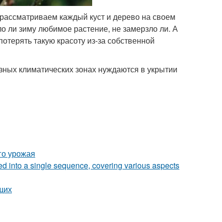
 рассматриваем каждый куст и дерево на своем
ло ли зиму любимое растение, не замерзло ли. А
потерять такую красоту из-за собственной
азных климатических зонах нуждаются в укрытии
го урожая
zed into a single sequence, covering various aspects
щих