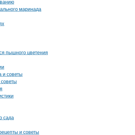
иванию
еального маринада
ях
ься пышного цветения
ии
а и советы
 советы
ия
истики
о сада
рецепты и советы