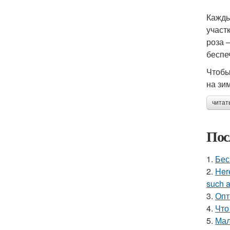
Кажды
участ
роза 
беспе
Чтобы
на зим
читат
Пос
1.
Бес
2.
Here
such a
3.
Опт
4.
Что
5.
Мал