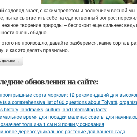
й садовод знает, с каким трепетом и волнением весной мы
ке, пытаясь ответить себе на единственный вопрос: пережи
– нежное творение природы – беспокоит еще сильнее: ведь 
чности очень обидно.
 этого не произошло, давайте разберемся, какие сорта в р
у, и как это делать правильно.
ь дальше →
ледние обновления на сайте:
проигрышные сорта моркови: 12 рекомендаций для высоко
 is a comprehensive list of 60 questions about Tolyatti, organi
s history, landmarks, culture, and interesting facts:
имальное время для посадки малины: советы для начинаю
 означает толщина 1 см и 3 почки у основания
иновое дерево: уникальное растение для вашего сада