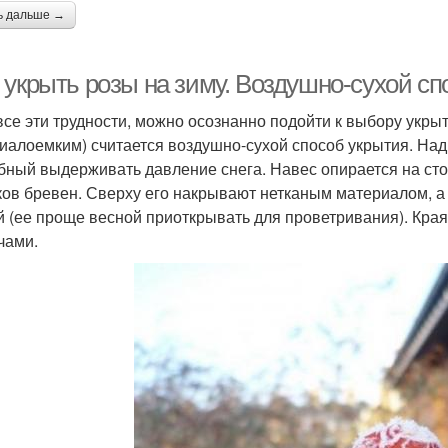
ь дальше →
 укрыть розы на зиму. Воздушно-сухой сп
все эти трудности, можно осознанно подойти к выбору укр
иалоемким) считается воздушно-сухой способ укрытия. Над 
бный выдерживать давление снега. Навес опирается на сто
ков бревен. Сверху его накрывают нетканым материалом, 
й (ее проще весной приоткрывать для проветривания). Кра
чами.