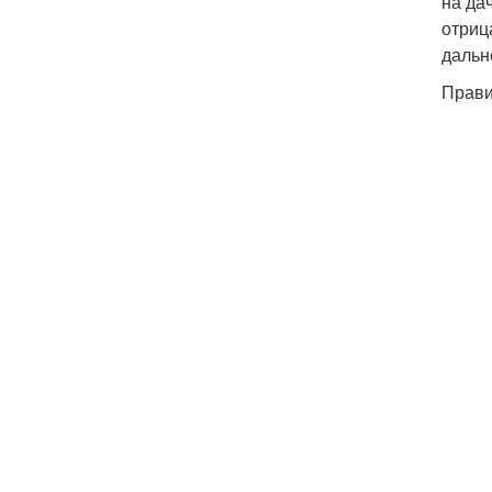
на да
отриц
дальн
Прави