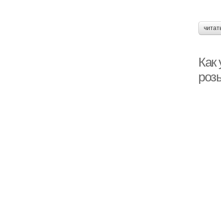
читат
Как 
роз