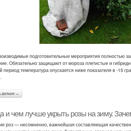
роизводимые подготовительные мероприятия полностью зави
ние. Обязательно защищают от мороза плетистые и гибридны
й период температура опускается ниже показателя в -15 гр
.
ь дальше →
а и чем лучше укрыть розы на зиму. Заче
ие роз — несомненно, важнейшая составляющая качественн