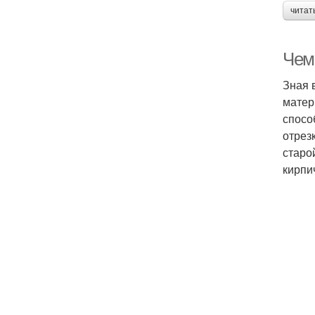
читат
Чем
Зная 
матер
спосо
отрез
старо
кирпи