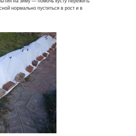
крытия на зиму — помочь кусту пережить
сной нормально пуститься в рост и в