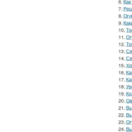
6.
Как
7.
Рец
8.
Огу
9.
Как
10.
То
11.
Ог
12.
То
13.
Се
14.
Се
15.
Хр
16.
Ка
17.
Ка
18.
Ур
19.
Ко
20.
Ов
21.
Вы
22.
Вы
23.
Ог
24.
Вы