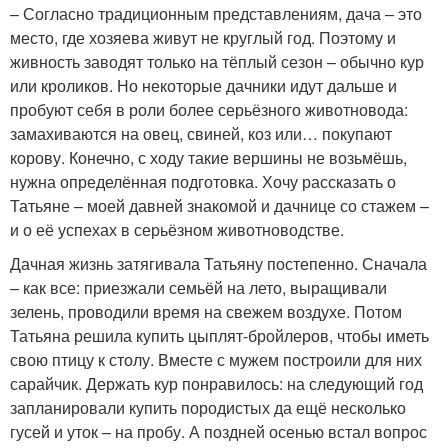
– Согласно традиционным представлениям, дача – это
место, где хозяева живут не круглый год. Поэтому и
живность заводят только на тёплый сезон – обычно кур
или кроликов. Но некоторые дачники идут дальше и
пробуют себя в роли более серьёзного животновода:
замахиваются на овец, свиней, коз или… покупают
корову. Конечно, с ходу такие вершины не возьмёшь,
нужна определённая подготовка. Хочу рассказать о
Татьяне – моей давней знакомой и дачнице со стажем –
и о её успехах в серьёзном животноводстве.
Дачная жизнь затягивала Татьяну постепенно. Сначала
– как все: приезжали семьёй на лето, выращивали
зелень, проводили время на свежем воздухе. Потом
Татьяна решила купить цыплят-бройлеров, чтобы иметь
свою птицу к столу. Вместе с мужем построили для них
сарайчик. Держать кур понравилось: на следующий год
запланировали купить породистых да ещё несколько
гусей и уток – на пробу. А поздней осенью встал вопрос