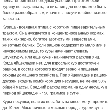
неблагоприятных погодных условий. При этом если
курицу не выгуливать, то питание для нее должно быть
более разнообразным, иначе вы получите яйцо низкого
качества.
Курица - всеядная птица с коротким пищеварительным
трактом. Она нуждается в концентрированных кормах,
таких как зерно, богатое азотистыми веществами,
животных белках. Если рацион содержит их мало или в
неусвояемом виде, то куры начинают клевать
штукатурку, или еще хуже - начинается расклев яиц.
Когда яйцекладки нет, для взрослых кур достаточен
рацион, в состав которого входят зерно и пищевые
отходы домашнего хозяйства. При яйцекладке в рацион
должен входить комбикорм для несушек, не менее 50%
общей массы. Средний расход корма на одну несушку в
период яйцекладки - 150 граммов в сутки.
Куры-несушки, если их не забить на мясо, могут прожить
до 10 лет. Мясо-яичные и мясные породы кур живут в