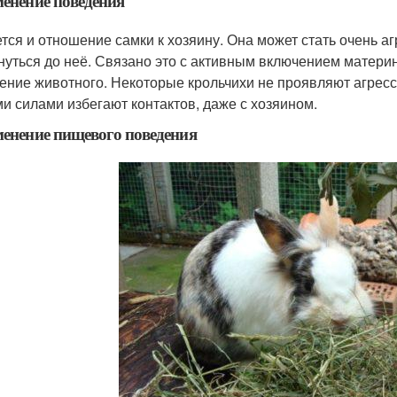
менение поведения
тся и отношение самки к хозяину. Она может стать очень аг
нуться до неё. Связано это с активным включением материн
ение животного. Некоторые крольчихи не проявляют агресси
ми силами избегают контактов, даже с хозяином.
менение пищевого поведения