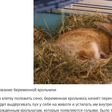
ование беременной крольчихи
в клетку положить сено, беременная крольчиха начнёт перен
удет выдёргивать пух у себя на животе и устилать им внутре
ождённым крольчатам, которые появляются голыми, было т