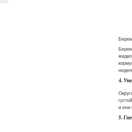
Берем
Берем
жидко
корму
недел
4. Ув
Округ
густо
и они
5. Гн