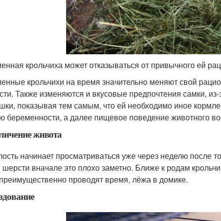
енная крольчиха может отказываться от привычного ей ра
енные крольчихи на время значительно меняют свой рацио
сти. Также изменяются и вкусовые предпочтения самки, из-
шки, показывая тем самым, что ей необходимо иное кормле
ю беременности, а далее пищевое поведение животного во
еличение живота
лость начинает просматриваться уже через неделю после то
й шерсти вначале это плохо заметно. Ближе к родам крольч
 преимущественно проводят время, лёжа в домике.
ездование