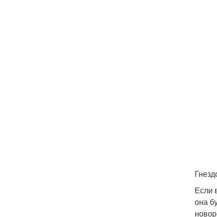
Гнезд
Если 
она б
новор