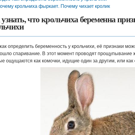
очему крольчиха фыркает. Почему чихает кролик
 узнать, что крольчиха беременна при
льчихи
 как определить беременность у крольчихи, её признаки мож
рошло спаривание. В этот момент проводят прощупывание 
ые ощущаются как комочки, идущие один за другим, или как