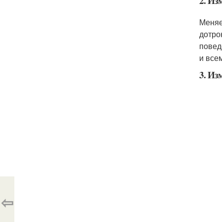
2. Из
Меняе
дотро
повед
и все
3. Из
⇦