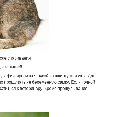
осле спаривания
 детёнышей.
у и фиксироваться рукой за шкирку или уши. Для
о прощупать не беременную самку. Если точной
братиться к ветеринару. Кроме прощупывания,