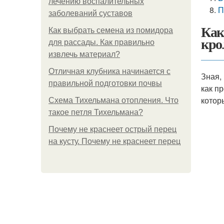
лечению воспалительных
П
заболеваний суставов
Как
Как выбрать семена из помидора
кро
для рассады. Как правильно
извлечь материал?
Отличная клубника начинается с
Зная,
правильной подготовки почвы
как п
котор
Схема Тихельмана отопления. Что
такое петля Тихельмана?
Почему не краснеет острый перец
на кусту. Почему не краснеет перец