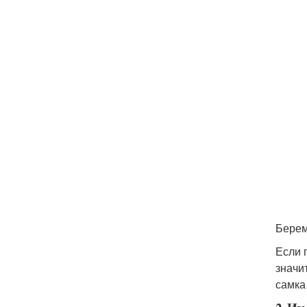
Берем
Если 
значи
самка