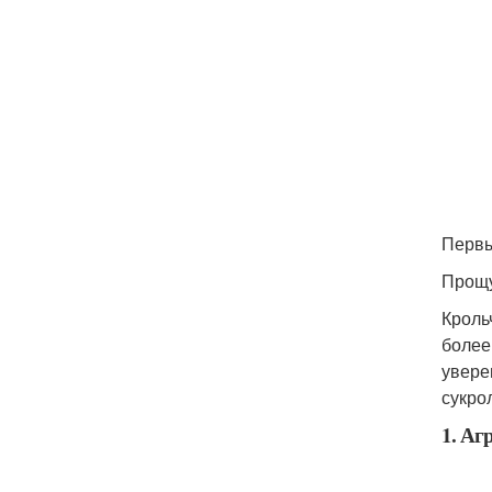
Первы
Прощу
Кроль
более
увере
сукро
1. Аг