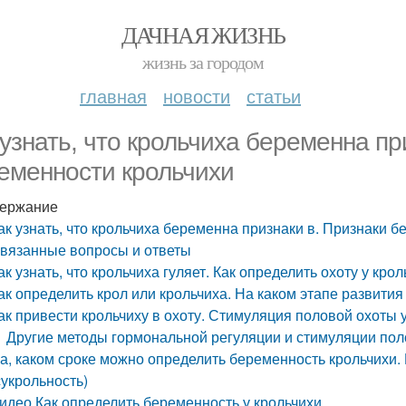
ДАЧНАЯ ЖИЗНЬ
жизнь за городом
главная
новости
статьи
 узнать, что крольчиха беременна пр
еменности крольчихи
ержание
ак узнать, что крольчиха беременна признаки в. Признаки 
вязанные вопросы и ответы
ак узнать, что крольчиха гуляет. Как определить охоту у кро
ак определить крол или крольчиха. На каком этапе развития
ак привести крольчиху в охоту. Стимуляция половой охоты 
Другие методы гормональной регуляции и стимуляции по
а, каком сроке можно определить беременность крольчихи.
сукрольность)
идео Как определить беременность у крольчихи