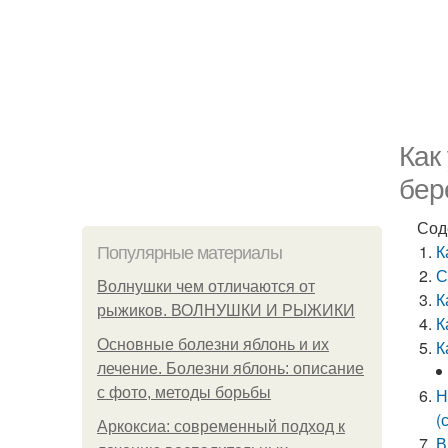
Как
бер
Сод
К
Популярные материалы
С
Волнушки чем отличаются от
К
рыжиков. ВОЛНУШКИ И РЫЖИКИ
К
Основные болезни яблонь и их
К
лечение. Болезни яблонь: описание
с фото, методы борьбы
Н
(
Аркоксиа: современный подход к
В