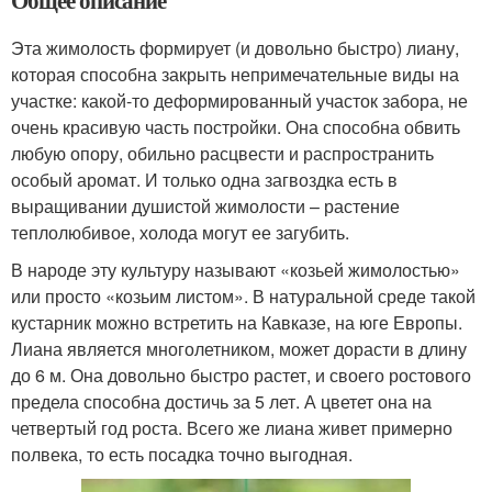
Общее описание
Эта жимолость формирует (и довольно быстро) лиану,
которая способна закрыть непримечательные виды на
участке: какой-то деформированный участок забора, не
очень красивую часть постройки. Она способна обвить
любую опору, обильно расцвести и распространить
особый аромат. И только одна загвоздка есть в
выращивании душистой жимолости – растение
теплолюбивое, холода могут ее загубить.
В народе эту культуру называют «козьей жимолостью»
или просто «козьим листом». В натуральной среде такой
кустарник можно встретить на Кавказе, на юге Европы.
Лиана является многолетником, может дорасти в длину
до 6 м. Она довольно быстро растет, и своего ростового
предела способна достичь за 5 лет. А цветет она на
четвертый год роста. Всего же лиана живет примерно
полвека, то есть посадка точно выгодная.