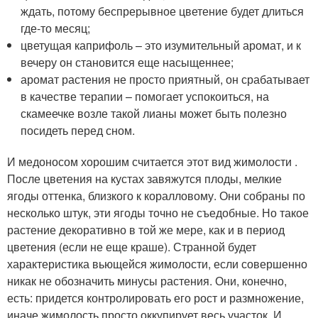
ждать, потому беспрерывное цветение будет длиться
где-то месяц;
цветущая каприфоль – это изумительный аромат, и к
вечеру он становится еще насыщеннее;
аромат растения не просто приятный, он срабатывает
в качестве терапии – помогает успокоиться, на
скамеечке возле такой лианы может быть полезно
посидеть перед сном.
И медоносом хорошим считается этот вид жимолости .
После цветения на кустах завяжутся плоды, мелкие
ягоды оттенка, близкого к коралловому. Они собраны по
несколько штук, эти ягоды точно не съедобные. Но такое
растение декоративно в той же мере, как и в период
цветения (если не еще краше). Странной будет
характеристика вьющейся жимолости, если совершенно
никак не обозначить минусы растения. Они, конечно,
есть: придется контролировать его рост и размножение,
иначе жимолость просто оккупирует весь участок. И