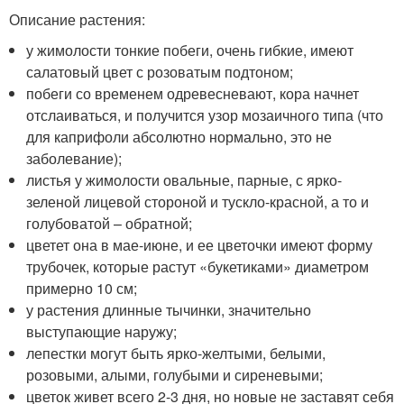
Описание растения:
у жимолости тонкие побеги, очень гибкие, имеют
салатовый цвет с розоватым подтоном;
побеги со временем одревесневают, кора начнет
отслаиваться, и получится узор мозаичного типа (что
для каприфоли абсолютно нормально, это не
заболевание);
листья у жимолости овальные, парные, с ярко-
зеленой лицевой стороной и тускло-красной, а то и
голубоватой – обратной;
цветет она в мае-июне, и ее цветочки имеют форму
трубочек, которые растут «букетиками» диаметром
примерно 10 см;
у растения длинные тычинки, значительно
выступающие наружу;
лепестки могут быть ярко-желтыми, белыми,
розовыми, алыми, голубыми и сиреневыми;
цветок живет всего 2-3 дня, но новые не заставят себя