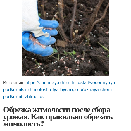
Источник:
https://dachnayazhizn.info/stati/vesennyaya-
podkormka-zhimolosti-dlya-bystrogo-urozhaya-chem-
podkormit-zhimolost
Обрезка жимолости после сбора
урожая. Как правильно обрезать
жимолость?