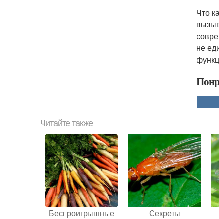
Что к
вызыв
совре
не ед
функц
Понр
Читайте также
Беспроигрышные
Секреты