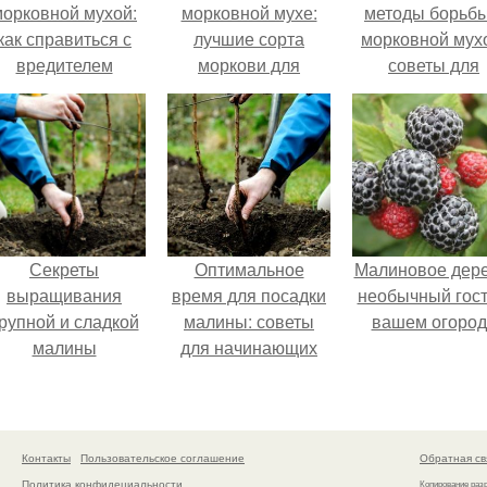
морковной мухой:
морковной мухе:
методы борьбы
как справиться с
лучшие сорта
морковной мух
вредителем
моркови для
советы для
Подмосковья
садоводов
Секреты
Оптимальное
Малиновое дере
выращивания
время для посадки
необычный гост
рупной и сладкой
малины: советы
вашем огород
малины
для начинающих
Контакты
Пользовательское соглашение
Обратная св
Политика конфидециальности
Копирование раз