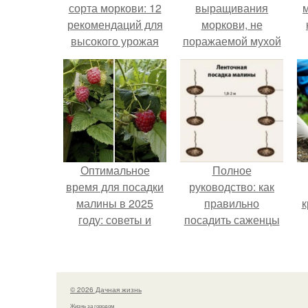
сорта моркови: 12
выращивания
рекомендаций для
моркови, не
высокого урожая
поражаемой мухой
Оптимальное
Полное
время для посадки
руководство: как
малины в 2025
правильно
к
году: советы и
посадить саженцы
рекомендации
малины по схеме
© 2026 Дачная жизнь
Жизнь за городом