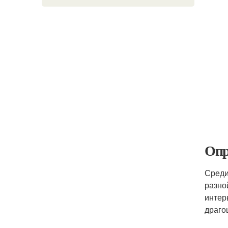
Опр
Среди
разно
интер
драго