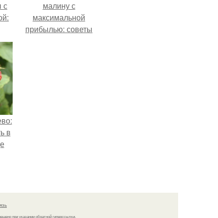
 с
малину с
ой:
максимальной
прибылью: советы
для начинающих
во:
ь в
е
язь
решено при указании обратной гиперссылки.