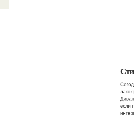
Сти
Сегод
лакок
Диван
если 
интер