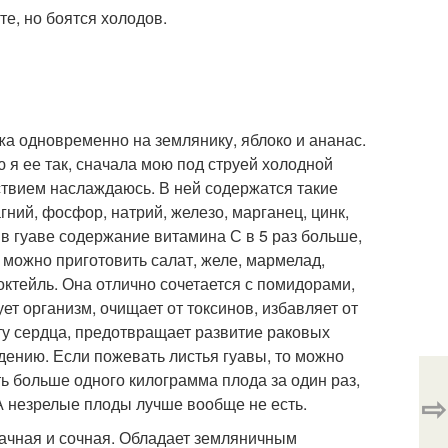
е, но боятся холодов.
ожа одновременно на землянику, яблоко и ананас.
ю я ее так, сначала мою под струей холодной
ствием наслаждаюсь. В ней содержатся такие
магний, фосфор, натрий, железо, марганец, цинк,
, в гуаве содержание витамина С в 5 раз больше,
е можно приготовить салат, желе, мармелад,
 коктейль. Она отлично сочетается с помидорами,
т организм, очищает от токсинов, избавляет от
оту сердца, предотвращает развитие раковых
дению. Если пожевать листья гуавы, то можно
ть больше одного килограмма плода за один раз,
⇨
. А незрелые плоды лучше вообще не есть.
рачная и сочная. Обладает земляничным