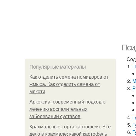
Пси
Сод
П
Популярные материалы
Как отделить семена помидоров от
М
жмыха. Как отделить семена от
P
мякоти
Аркоксиа: современный подход к
лечению воспалительных
заболеваний суставов
Г
Г
Крахмальные сорта картофеля. Все
Г
дело в крахмале: какой картофель