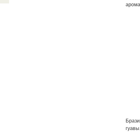
арома
Брази
гуавы