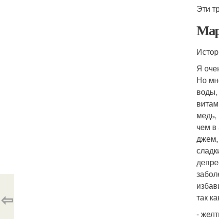
Эти т
Мар
Истор
Я оче
Но мн
воды,
витами
медь,
чем в
джем, 
сладк
депре
забол
избав
⇦
так к
- жел