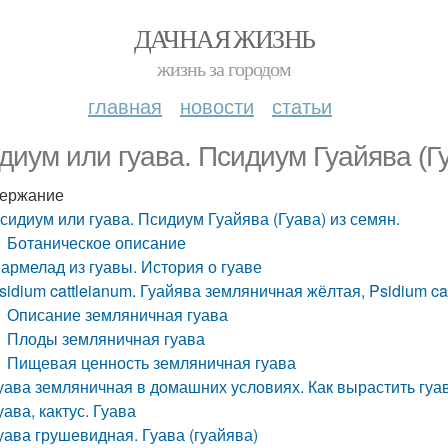
ДАЧНАЯ ЖИЗНЬ
жизнь за городом
главная
новости
статьи
диум или гуава. Псидиум Гуайява (Гу
ержание
сидиум или гуава. Псидиум Гуайява (Гуава) из семян.
Ботаническое описание
армелад из гуавы. История о гуаве
sidium cattleianum. Гуайява земляничная жёлтая, Psidium ca
Описание земляничная гуава
Плоды земляничная гуава
Пищевая ценность земляничная гуава
уава земляничная в домашних условиях. Как вырастить гуа
уава, кактус. Гуава
уава грушевидная. Гуава (гуайява)