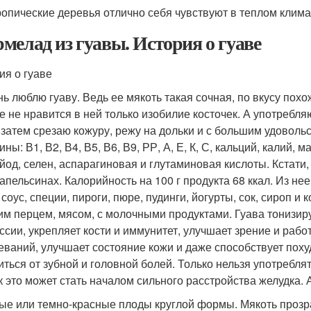
ропические деревья отлично себя чувствуют в теплом климат
мелад из гуавы. История о гуаве
ия о гуаве
нь люблю гуаву. Ведь ее мякоть такая сочная, по вкусу пох
е не нравится в ней только изобилие косточек. А употребля
 затем срезаю кожуру, режу на дольки и с большим удоволь
ны: В1, В2, В4, В5, В6, В9, РР, А, Е, К, С, кальций, калий, 
 йод, селен, аспарагиновая и глутаминовая кислоты. Кстати
 апельсинах. Калорийность на 100 г продукта 68 ккал. Из не
соус, специи, пироги, пюре, пудинги, йогурты, сок, сироп и
им перцем, мясом, с молочными продуктами. Гуава тонизируе
ссии, укрепляет кости и иммунитет, улучшает зрение и раб
еваний, улучшает состояние кожи и даже способствует поху
иться от зубной и головной болей. Только нельзя употребля
ак это может стать началом сильного расстройства желудка
тые или темно-красные плоды круглой формы. Мякоть проз