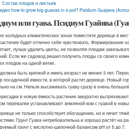
Состав плодов и листьев
идео how to grow big guavas in a pot? Psidium Guajava (Amrud
диум или гуава. Псидиум Гуайява (Гуав
ее холодных климатических зонах поместите деревце в мес
 растение будет отлично себя чувствовать. Формирование на
етает, лучше удалить цветы, не позволяя плодам завязыват
ний. Если же садовод решил получить плоды со своего комн
ех плодов на одной ветке.
 должна быть крепкой и иметь возраст не менее 3 лет. Пер
р посадочной емкости, в которой растет деревце. Новый г
льно на см. Нельзя высаживать гуаву сразу в очень большо
ересадки в новую ёмкость растение аккуратно вытряхивают 
ом перевалки устанавливают земляной ком с гуавой в новы
еревце не только способствует обогащению, но и лечит тя
остями. Грунт Гуава нетребовательна и хорошо растёт на р
руемый грунт с кислотно-щелочной балансом рН от 5 до 7.