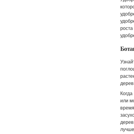
котор
удобр
удобр
роста
удобр
Бота
Узнай
погло
расте
дерев
Когда
или м
время
засух
дерев
лучше