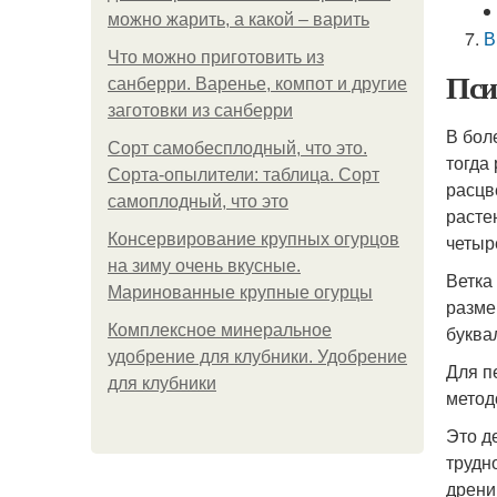
можно жарить, а какой – варить
В
Что можно приготовить из
Пси
санберри. Варенье, компот и другие
заготовки из санберри
В бол
Сорт самобесплодный, что это.
тогда
Сорта-опылители: таблица. Сорт
расцв
самоплодный, что это
расте
Консервирование крупных огурцов
четыр
на зиму очень вкусные.
Ветка
Маринованные крупные огурцы
разме
Комплексное минеральное
буква
удобрение для клубники. Удобрение
Для п
для клубники
метод
Это д
трудн
дрени