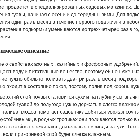
ое продаётся в специализированных садовых магазинах. Ц
ения гуавы, начиная с осени и до середины зимы. Для под
ения один раз в месяц в течение первого года жизни в неб
 растения подкормки уменьшаются до трех-четырех раз в го
ения.
ническое описание
те о свойствах азотных , калийных и фосфорных удобрений.
щают воду и питательные вещества, поэтому ей не нужен ча
ние нужно обильно поливать два-три раза в месяц под кор
це входит в состояние покоя, поэтому полив под корень ну
 верхний слой почвы становится сухим на глубину см, значи
олодой гуавой до полугода нужно держать в слегка влажно
 налива плодов помогает садовнику добиться урожая сочны
оустойчивыми, в родных тропиках они поливаются только в
ья спокойно переживают длительные периоды засухи. Тем н
, если прикорневой слой будет слегка влажным.