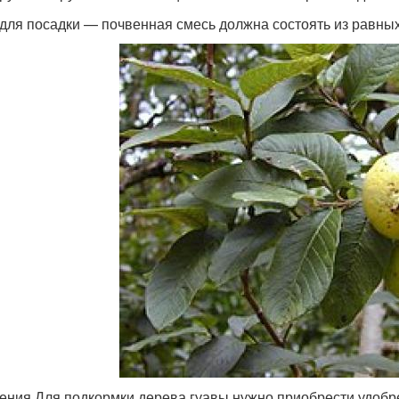
 для посадки — почвенная смесь должна состоять из равных
ения Для подкормки дерева гуавы нужно приобрести удобр