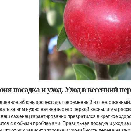
оня посадка и уход. Уход в весенний пе
ивание яблонь процесс долговременный и ответственный. 
вать за ним нужно начинать с его первой весны, и мы расс
 ваш саженец гарантированно превратился в крепкое здоро
ится с любыми проблемами. Правильная посадка и уход за 
у что от них зависит здоровье и урожайность дерева на мно