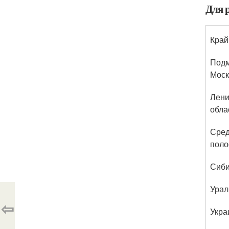
Для 
Край
Подм
Моск
Лени
обла
Сре
поло
Сиб
Урал
⇦
Укра