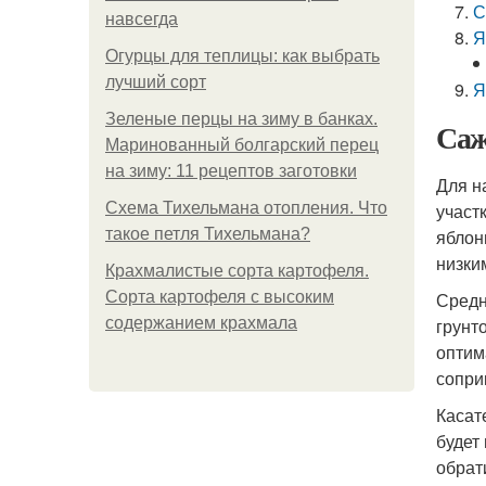
С
навсегда
Я
Огурцы для теплицы: как выбрать
лучший сорт
Я
Зеленые перцы на зиму в банках.
Саж
Маринованный болгарский перец
на зиму: 11 рецептов заготовки
Для н
Схема Тихельмана отопления. Что
участ
такое петля Тихельмана?
яблон
низки
Крахмалистые сорта картофеля.
Сорта картофеля с высоким
Средн
содержанием крахмала
грунт
оптим
сопри
Касат
будет
обрат