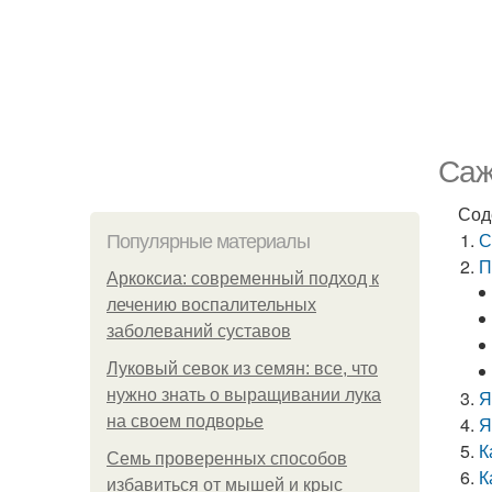
Саж
Сод
С
Популярные материалы
П
Аркоксиа: современный подход к
лечению воспалительных
заболеваний суставов
Луковый севок из семян: все, что
нужно знать о выращивании лука
Я
на своем подворье
Я
К
Семь проверенных способов
К
избавиться от мышей и крыс