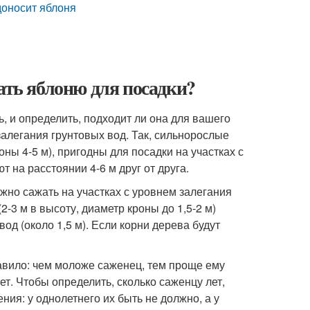
доносит яблоня
ать яблоню для посадки?
, и определить, подходит ли она для вашего
залегания грунтовых вод. Так, сильнорослые
ны 4-5 м), пригодны для посадки на участках с
т на расстоянии 4-6 м друг от друга.
ожно сажать на участках с уровнем залегания
2-3 м в высоту, диаметр кроны до 1,5-2 м)
од (около 1,5 м). Если корни дерева будут
.
авило: чем моложе саженец, тем проще ему
т. Чтобы определить, сколько саженцу лет,
ния: у однолетнего их быть не должно, а у