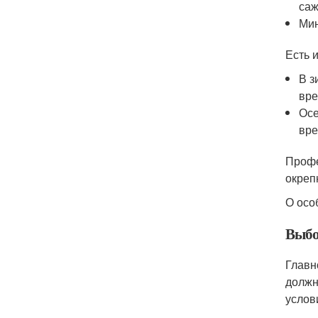
саж
Мин
Есть и
В з
вре
Осе
вре
Профе
окрепн
О осо
Выбо
Главн
должн
услов