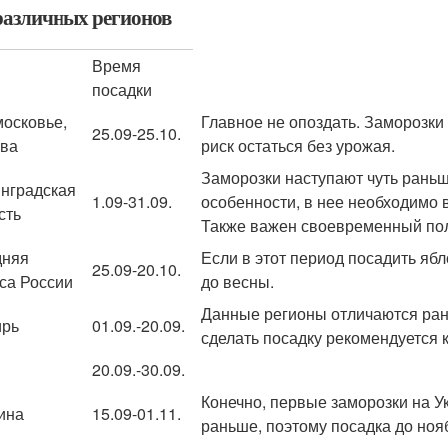
различных регионов
Время
посадки
осковье,
Главное не опоздать. Заморозки 
25.09-25.10.
ва
риск остаться без урожая.
Заморозки наступают чуть раньш
нградская
1.09-31.09.
особенности, в нее необходимо 
сть
Также важен своевременный по
дняя
Если в этот период посадить ябл
25.09-20.10.
са России
до весны.
Данные регионы отличаются ра
ирь
01.09.-20.09.
сделать посадку рекомендуется к
20.09.-30.09.
Конечно, первые заморозки на У
ина
15.09-01.11.
раньше, поэтому посадка до но