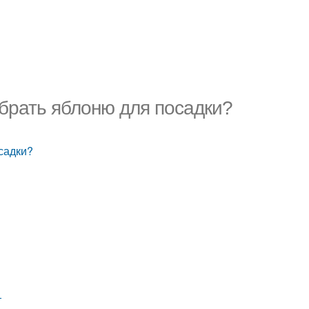
ыбрать яблоню для посадки?
садки?
т