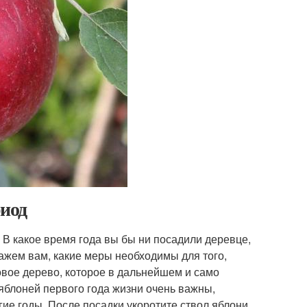
риод
В какое время года вы бы ни посадили деревце,
кажем вам, какие меры необходимы для того,
вое дерево, которое в дальнейшем и само
яблоней первого года жизни очень важны,
гие годы. После посадки укоротите ствол яблони