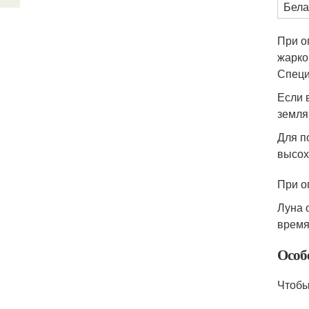
Бела
При о
жарко
Специ
Если 
земля
Для п
высох
При о
Луна 
время
Особ
Чтобы