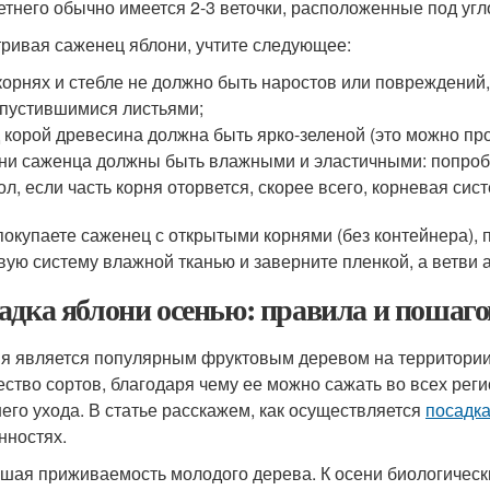
етнего обычно имеется 2-3 веточки, расположенные под угл
ривая саженец яблони, учтите следующее:
корнях и стебле не должно быть наростов или повреждений
пустившимися листьями;
 корой древесина должна быть ярко-зеленой (это можно про
ни саженца должны быть влажными и эластичными: попробу
ол, если часть корня оторвется, скорее всего, корневая сис
покупаете саженец с открытыми корнями (без контейнера), 
вую систему влажной тканью и заверните пленкой, а ветви а
адка яблони осенью: правила и пошаго
я является популярным фруктовым деревом на территории
ество сортов, благодаря чему ее можно сажать во всех рег
его ухода. В статье расскажем, как осуществляется
посадка
нностях.
шая приживаемость молодого дерева. К осени биологическ