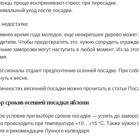
енцы проще воспринимают стресс при пересадке.
имальный уход после посадки.
 недостатки:
имнее время года молодое, еще неокрепшее дерево может п
дители. Чтобы предотвратить это, нужно соорудить огражде
нние заморозки могут наступить в любой момент. Из-за эт
мя.
ссионалы отдают предпочтение осенней посадке. При собл
уть к весне.
бенностях весенней посадки можно прочитать в статье Пос
р сроков осенней посадки яблони
ое условие при выборе сроков посадки — успеть до замороз
о происходить при температуре +10…+15 °C. Также нужно 
ия и рекомендации Лунного календаря.