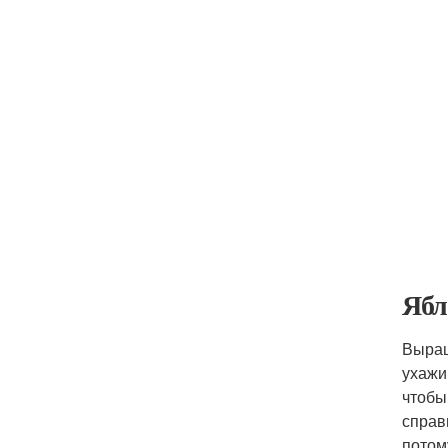
Ябл
Выращ
ухажи
чтобы
справ
потом