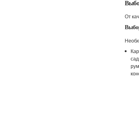
Выбо
От ка
Выбо
Необх
Кар
сад
рум
кон