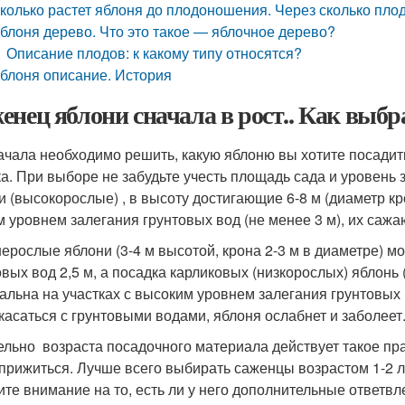
колько растет яблоня до плодоношения. Через сколько пло
блоня дерево. Что это такое — яблочное дерево?
Описание плодов: к какому типу относятся?
блоня описание. История
енец яблони сначала в рост.. Как выбр
ачала необходимо решить, какую яблоню вы хотите посадить
ка. При выборе не забудьте учесть площадь сада и уровень 
и (высокорослые) , в высоту достигающие 6-8 м (диаметр кро
м уровнем залегания грунтовых вод (не менее 3 м), их сажаю
ерослые яблони (3-4 м высотой, крона 2-3 м в диаметре) м
овых вод 2,5 м, а посадка карликовых (низкорослых) яблонь (
альна на участках с высоким уровнем залегания грунтовых в
касаться с грунтовыми водами, яблоня ослабнет и заболеет
ельно возраста посадочного материала действует такое пр
 прижиться. Лучше всего выбирать саженцы возрастом 1-2 ле
ите внимание на то, есть ли у него дополнительные ответвле