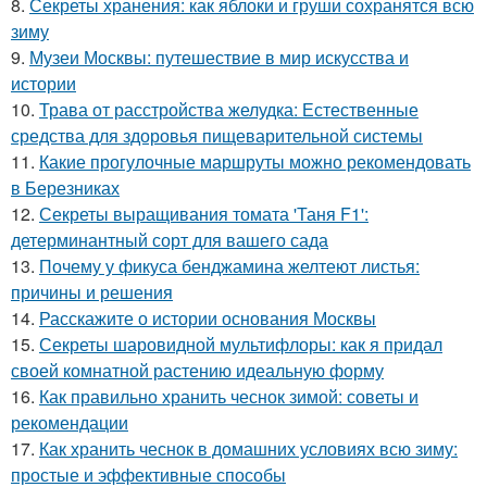
8.
Секреты хранения: как яблоки и груши сохранятся всю
зиму
9.
Музеи Москвы: путешествие в мир искусства и
истории
10.
Трава от расстройства желудка: Естественные
средства для здоровья пищеварительной системы
11.
Какие прогулочные маршруты можно рекомендовать
в Березниках
12.
Секреты выращивания томата 'Таня F1':
детерминантный сорт для вашего сада
13.
Почему у фикуса бенджамина желтеют листья:
причины и решения
14.
Расскажите о истории основания Москвы
15.
Секреты шаровидной мультифлоры: как я придал
своей комнатной растению идеальную форму
16.
Как правильно хранить чеснок зимой: советы и
рекомендации
17.
Как хранить чеснок в домашних условиях всю зиму:
простые и эффективные способы