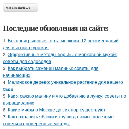
читать дальше →
Последние обновления на сайте:
1.
Беспроигрышные сорта моркови: 12 рекомендаций
для высокого урожая
2.
Эффективные методы борьбы с морковной мухой:
советы для садоводов
3.
Как выбрать саженец малины: советы для
начинающих
4.
Малиновое дерево: уникальное растение для вашего
сада
5.
Как я сажаю малину и что добавляю в лунку: советы по
выращиванию
6.
Какие мифы о Москве до сих пор существуют
7.
Как сохранить яблоки и груши до зимы: полезные
советы и проверенные методы