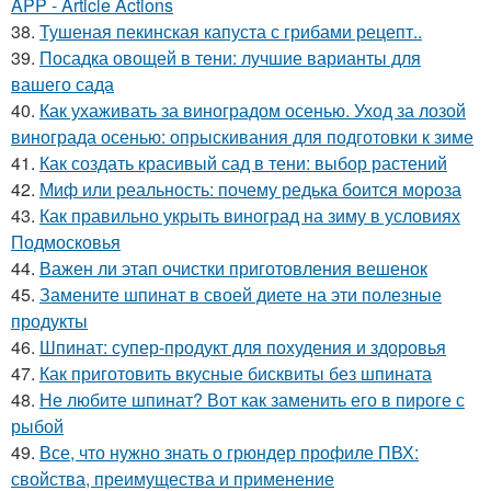
APP - Article Actions
38.
Тушеная пекинская капуста с грибами рецепт..
39.
Посадка овощей в тени: лучшие варианты для
вашего сада
40.
Как ухаживать за виноградом осенью. Уход за лозой
винограда осенью: опрыскивания для подготовки к зиме
41.
Как создать красивый сад в тени: выбор растений
42.
Миф или реальность: почему редька боится мороза
43.
Как правильно укрыть виноград на зиму в условиях
Подмосковья
44.
Важен ли этап очистки приготовления вешенок
45.
Замените шпинат в своей диете на эти полезные
продукты
46.
Шпинат: супер-продукт для похудения и здоровья
47.
Как приготовить вкусные бисквиты без шпината
48.
Не любите шпинат? Вот как заменить его в пироге с
рыбой
49.
Все, что нужно знать о грюндер профиле ПВХ:
свойства, преимущества и применение