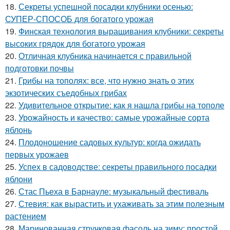
18.
Секреты успешной посадки клубники осенью:
СУПЕР-СПОСОБ для богатого урожая
19.
Финская технология выращивания клубники: секреты
высоких грядок для богатого урожая
20.
Отличная клубника начинается с правильной
подготовки почвы
21.
Грибы на тополях: все, что нужно знать о этих
экзотических съедобных грибах
22.
Удивительное открытие: как я нашла грибы на тополе
23.
Урожайность и качество: самые урожайные сорта
яблонь
24.
Плодоношение садовых культур: когда ожидать
первых урожаев
25.
Успех в садоводстве: секреты правильного посадки
яблони
26.
Стас Пьеха в Барнауле: музыкальный фестиваль
27.
Стевия: как вырастить и ухаживать за этим полезным
растением
28.
Маринованная стручковая фасоль на зиму: простой