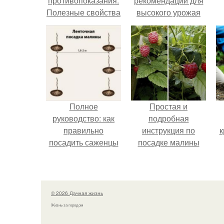
противопоказания.
рекомендаций для
Полезные свойства
высокого урожая
и применение
айвы, рецепты
айвы японской
Полное
Простая и
руководство: как
подробная
правильно
инструкция по
к
посадить саженцы
посадке малины
малины по схеме
для начинающих
© 2026 Дачная жизнь
Жизнь за городом