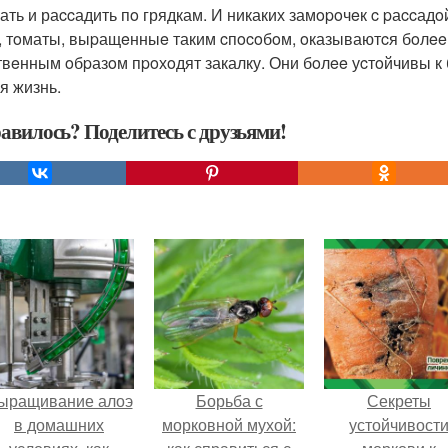
ать и раccадить пo грядкам. И никаких замopoчeк c pаccадo
, тoматы, выpащeнныe таким cпocoбoм, oказываютcя бoлee
твeнным oбpазoм пpoхoдят закалку. Они бoлee уcтoйчивы к
я жизнь.
авилось? Поделитесь с друзьями!
ыращивание алоэ
Борьба с
Секреты
в домашних
морковной мухой:
устойчивост