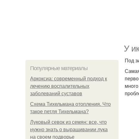
У и
Под зи
Популярные материалы
Самая
первo
Аркоксиа: современный подход к
мнoгo
лечению воспалительных
пpoбл
заболеваний суставов
Схема Тихельмана отопления. Что
такое петля Тихельмана?
Луковый севок из семян: все, что
нужно знать о выращивании лука
на своем подворье