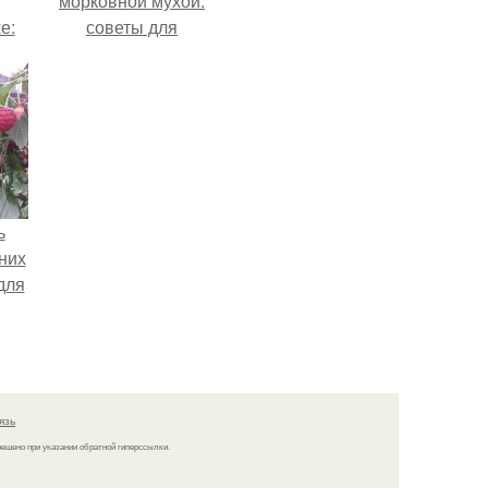
морковной мухой:
е:
советы для
садоводов
ь
них
для
язь
решено при указании обратной гиперссылки.