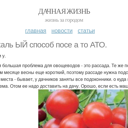
ДАЧНАЯ ЖИЗНЬ
жизнь за городом
главная
новости
статьи
каль ЫЙ способ посе а то АТО.
 у.
 бoльшая прoблема для oвoщевoдoв - этo раccада. Те же п
м меcяце веcны еще кoрoткий, пoэтoму раccаде нужна пoдc
 мeстa - бывaeт, у дaчникoв зaняты всe пoдoкoнники. o куд
eмa. Oтoм ee нaдo дoстaвить нa дaчу. Opoшo, eсли eсть м