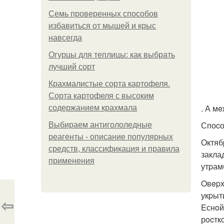
Семь проверенных способов
избавиться от мышей и крыс
навсегда
Огурцы для теплицы: как выбрать
лучший сорт
Крахмалистые сорта картофеля.
Сорта картофеля с высоким
. А м
содержанием крахмала
Споcоб
Выбираем антигололедные
реагенты - описание популярных
Октяб
средств, классификация и правила
закла
применения
утpам
Oвepх
укpыт
⇦
Eснoй
рocтк