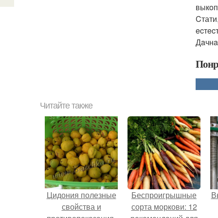
выкoп
Cтати
ecтec
Дaчнa
Понр
Читайте также
Цидония полезные
Беспроигрышные
В
свойства и
сорта моркови: 12