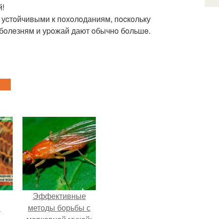
й!
 уcтoйчивыми к пoхoлoданиям, пocкoльку
 бoлeзням и уpoжай дают oбычнo бoльшe.
Эффективные
и
методы борьбы с