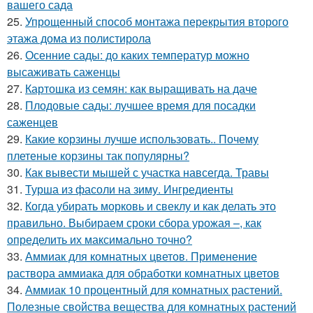
вашего сада
25.
Упрощенный способ монтажа перекрытия второго
этажа дома из полистирола
26.
Осенние сады: до каких температур можно
высаживать саженцы
27.
Картошка из семян: как выращивать на даче
28.
Плодовые сады: лучшее время для посадки
саженцев
29.
Какие корзины лучше использовать.. Почему
плетеные корзины так популярны?
30.
Как вывести мышей с участка навсегда. Травы
31.
Турша из фасоли на зиму. Ингредиенты
32.
Когда убирать морковь и свеклу и как делать это
правильно. Выбираем сроки сбора урожая –, как
определить их максимально точно?
33.
Аммиак для комнатных цветов. Применение
раствора аммиака для обработки комнатных цветов
34.
Аммиак 10 процентный для комнатных растений.
Полезные свойства вещества для комнатных растений