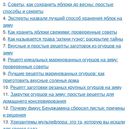
3.
Советы, как сохранить яблоки до весны: простые
способы и секреты
4.
Эксперты назвали лучший способ хранения яблок на
зиму
5.
Как хранить яблоки свежими: проверенные советы
6.
Как называется трава 'заткни гузно': раскрытие тайны
7.
Вкусные и простые рецепты заготовок из огурцов на
зиму
8.
Рецепт идеальных маринованных огурцов на зиму:
проверенные советы
9.
Лучшие рецепты маринованных огурцов: как
приготовить вкусные соленья дома
10.
Рецепт заготовки резаных крупных огурцов на зиму
11.
Закрутки огурцов на зиму: простые рецепты для
домашнего консервирования
12.
Почему фикус Бенджамина сбросил листья: причины
и решения
13.
Хризантемы мультифлора: это та, которую вы искали
для своего сада