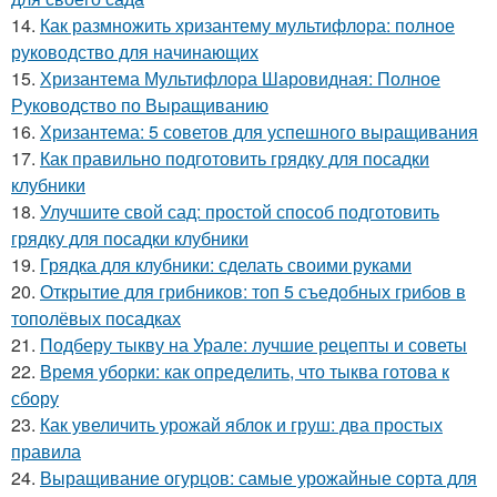
14.
Как размножить хризантему мультифлора: полное
руководство для начинающих
15.
Хризантема Мультифлора Шаровидная: Полное
Руководство по Выращиванию
16.
Хризантема: 5 советов для успешного выращивания
17.
Как правильно подготовить грядку для посадки
клубники
18.
Улучшите свой сад: простой способ подготовить
грядку для посадки клубники
19.
Грядка для клубники: сделать своими руками
20.
Открытие для грибников: топ 5 съедобных грибов в
тополёвых посадках
21.
Подберу тыкву на Урале: лучшие рецепты и советы
22.
Время уборки: как определить, что тыква готова к
сбору
23.
Как увеличить урожай яблок и груш: два простых
правила
24.
Выращивание огурцов: самые урожайные сорта для