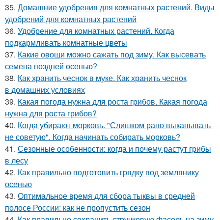
35.
Домашние удобрения для комнатных растений. Виды
удобрений для комнатных растений
36.
Удобрение для комнатных растений. Когда
подкармливать комнатные цветы
37.
Какие овощи можно сажать под зиму. Как высевать
семена поздней осенью?
38.
Как хранить чеснок в муке. Как хранить чеснок
в домашних условиях
39.
Какая погода нужна для роста грибов. Какая погода
нужна для роста грибов?
40.
Когда убирают морковь. "Слишком рано выкапывать
не советую". Когда начинать собирать морковь?
41.
Сезонные особенности: когда и почему растут грибы
в лесу
42.
Как правильно подготовить грядку под землянику
осенью
43.
Оптимальное время для сбора тыквы в средней
полосе России: как не пропустить сезон
44.
Как правильно сохранить стручковую фасоль на зиму