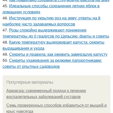
45.
Идеальные способы сохранения летних яблок в
домашних условиях
46.
Инструкция по укрытию роз на зиму: ответы на 8
наиболее часто задаваемых вопросов
47.
Розы спокойно выдерживают понижение
температуры до 0 градусов по Цельсию: факты и советы
48.
Какую температуру выдерживает капуста: секреты
выращивания и ухода
49.
Секреты и правила: как оживить замерзшую капусту
50.
Секреты ухаживания за редкими папоротниками:
советы от опытных садоводов
Популярные материалы
Аркоксиа: современный подход к лечению
воспалительных заболеваний суставов
Семь проверенных способов избавиться от мышей и
крыс навсегда