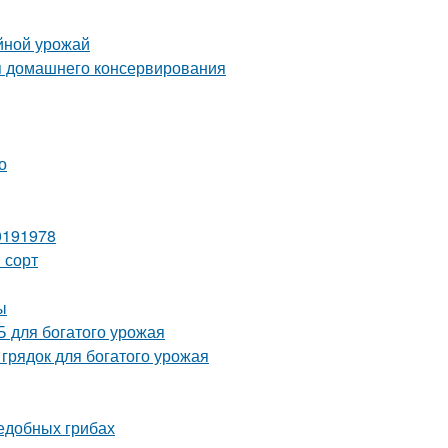
йной урожай
я домашнего консервирования
о
0191978
 сорт
ы
 для богатого урожая
грядок для богатого урожая
ъедобных грибах