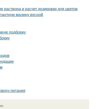
е раствора и расчет дозировки для цветов
нтантную малину весной
овую подборку
борку
водов
ендации
ом
ового питания
язь