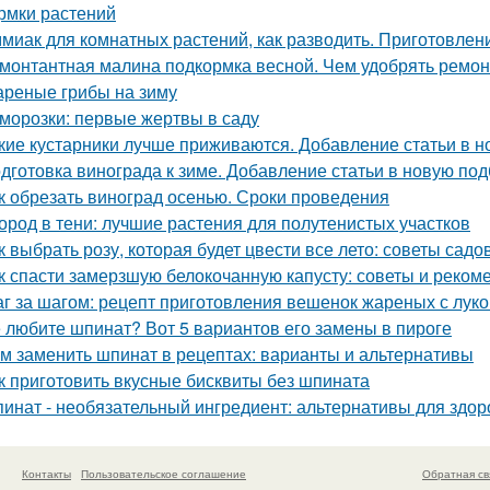
рмки растений
миак для комнатных растений, как разводить. Приготовлени
монтантная малина подкормка весной. Чем удобрять ремо
реные грибы на зиму
морозки: первые жертвы в саду
кие кустарники лучше приживаются. Добавление статьи в н
дготовка винограда к зиме. Добавление статьи в новую под
к обрезать виноград осенью. Сроки проведения
ород в тени: лучшие растения для полутенистых участков
к выбрать розу, которая будет цвести все лето: советы садо
к спасти замерзшую белокочанную капусту: советы и реком
г за шагом: рецепт приготовления вешенок жареных с лук
 любите шпинат? Вот 5 вариантов его замены в пироге
м заменить шпинат в рецептах: варианты и альтернативы
к приготовить вкусные бисквиты без шпината
инат - необязательный ингредиент: альтернативы для здор
Контакты
Пользовательское соглашение
Обратная св