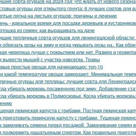
чшие сорта огурцов на 2024 год: что ждать от нового сезона
стовые огурцы для открытого грунта: 6 лучших сортов для 
лтые пятна на листьях огурцов: причины и лечение
ень - идеальное время для посадки деревьев и кустарнико
ртошка из семян: как выращивать на даче
чшие тепличные сорта огурцов для ленинградской области:
к обрезать розы на зиму и когда укрывать розы на.. Как обр
кая черепица лучше с покрытием или нет. Размер и геометр
к вывести мышей с участка навсегда. Травы
мые простые овощи для начинающих: топ-10
и какой температуре овощи замерзают. Минимальная тем
личные огурцы для теплицы: лучшие сорта для Ленинградс
гда убирать морковь посаженную под зиму. Добавление ста
гда убирать морковь в Подмосковье. Когда убирать морковь:
нению
шеная пекинская капуста с грибами. Постная пекинская кап
к приготовить пекинскую капусту с грибами. Тушеная пекинс
к замачивать семена перед посадкой. Замачивание семян 
к подкормить нашатырным спиртом. Как правильно пригото