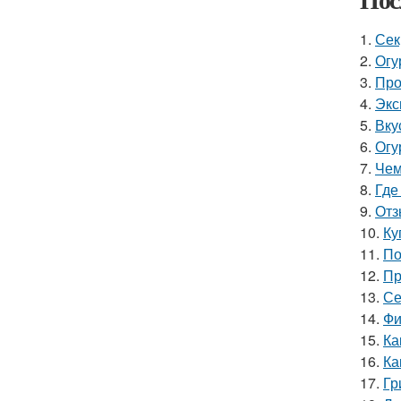
1.
Сек
2.
Огу
3.
Про
4.
Экс
5.
Вку
6.
Огу
7.
Чем
8.
Где
9.
Отз
10.
Ку
11.
По
12.
Пр
13.
Се
14.
Фи
15.
Ка
16.
Ка
17.
Гр