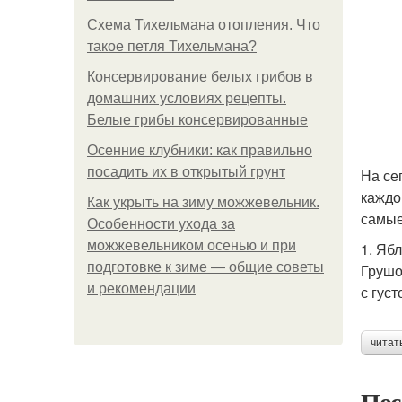
Схема Тихельмана отопления. Что
такое петля Тихельмана?
Консервирование белых грибов в
домашних условиях рецепты.
Белые грибы консервированные
Осенние клубники: как правильно
посадить их в открытый грунт
На се
каждо
Как укрыть на зиму можжевельник.
самые
Особенности ухода за
можжевельником осенью и при
1. Яб
подготовке к зиме — общие советы
Грушо
и рекомендации
с гус
читат
Пос