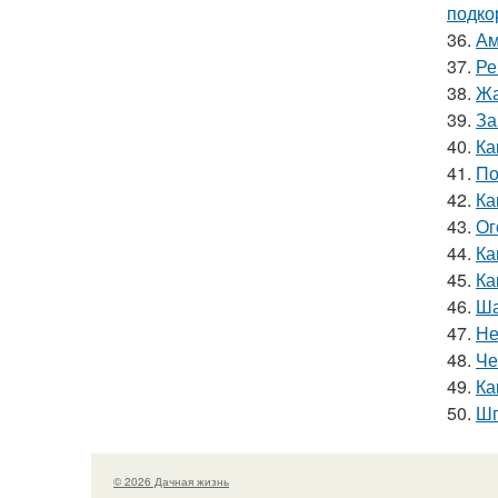
подко
36.
Ам
37.
Ре
38.
Жа
39.
За
40.
Ка
41.
По
42.
Ка
43.
Ог
44.
Ка
45.
Ка
46.
Ша
47.
Не
48.
Че
49.
Ка
50.
Шп
© 2026 Дачная жизнь