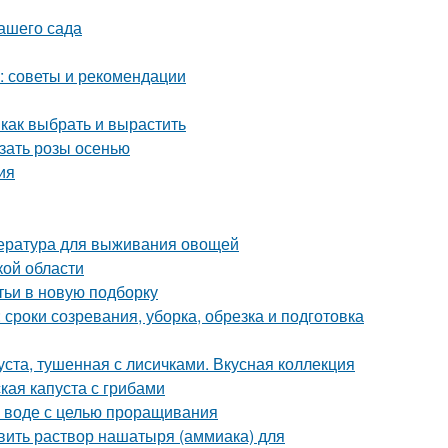
вашего сада
в: советы и рекомендации
 как выбрать и вырастить
езать розы осенью
ия
пература для выживания овощей
кой области
тьи в новую подборку
 сроки созревания, уборка, обрезка и подготовка
уста, тушенная с лисичками. Вкусная коллекция
кая капуста с грибами
в воде с целью проращивания
вить раствор нашатыря (аммиака) для