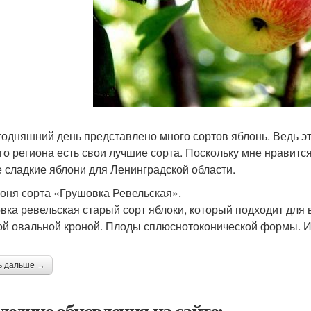
годняшний день представлено много сортов яблонь. Ведь э
го региона есть свои лучшие сорта. Поскольку мне нравитс
 сладкие яблони для Ленинградской области.
лоня сорта «Грушовка Ревельская».
вка ревельская старый сорт яблоки, который подходит для
той овальной кроной. Плоды сплюснотоконической формы. 
ь дальше →
ледние обновления на сайте: