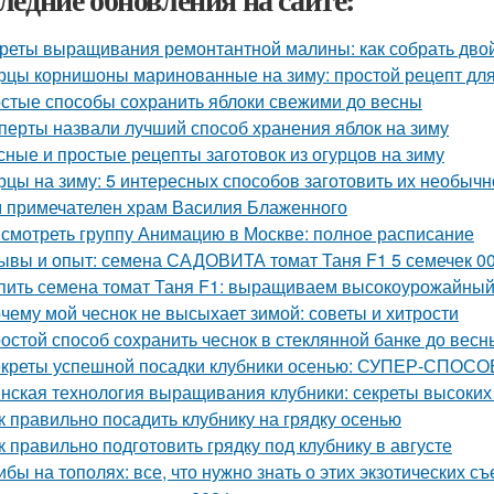
реты выращивания ремонтантной малины: как собрать дво
рцы корнишоны маринованные на зиму: простой рецепт дл
стые способы сохранить яблоки свежими до весны
перты назвали лучший способ хранения яблок на зиму
сные и простые рецепты заготовок из огурцов на зиму
рцы на зиму: 5 интересных способов заготовить их необычн
 примечателен храм Василия Блаженного
 смотреть группу Анимацию в Москве: полное расписание
ывы и опыт: семена САДОВИТА томат Таня F1 5 семечек 0
пить семена томат Таня F1: выращиваем высокоурожайный
чему мой чеснок не высыхает зимой: советы и хитрости
остой способ сохранить чеснок в стеклянной банке до весн
креты успешной посадки клубники осенью: СУПЕР-СПОСОБ
нская технология выращивания клубники: секреты высоких 
к правильно посадить клубнику на грядку осенью
к правильно подготовить грядку под клубнику в августе
ибы на тополях: все, что нужно знать о этих экзотических с