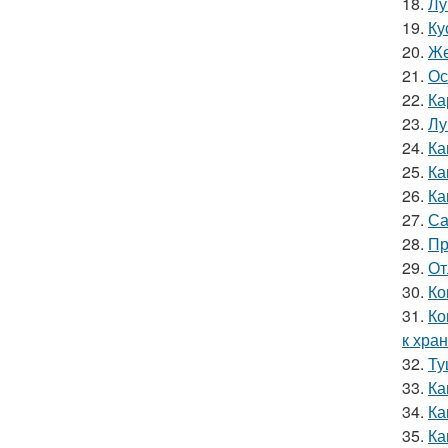
18.
Лу
19.
Ку
20.
Же
21.
Ос
22.
Ка
23.
Лу
24.
Ка
25.
Ка
26.
Ка
27.
Са
28.
Пр
29.
От
30.
Ко
31.
Ко
к хра
32.
Ту
33.
Ка
34.
Ка
35.
Ка