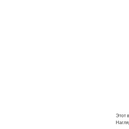
Этот 
Нагля