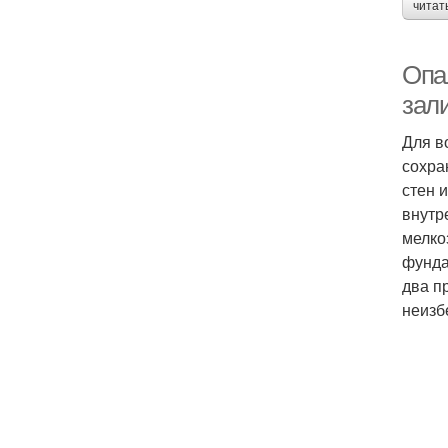
читат
Опа
зал
Для в
сохра
стен 
внутр
мелко
фунда
два п
неизб