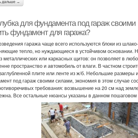
ь дальше →
лубка для фундамента под гараж своими 
ить фундамент для гаража?
озведения гаража чаще всего используются блоки из шлако-
няющие тепло, но нуждающиеся в устойчивом основании. 
из металлических или каркасных щитов: он позволяет в лю
енне пространство и автомобиль от влаги. В частном строи
заглубленной плите или ленте из ж/б. Небольшие размеры и
мент под гараж своими силами, экономия в этом случае со
ротиворечивых требования: возвышение на 20 см над земле
ежна. Все остальные нюансы указаны в данном пошаговом 