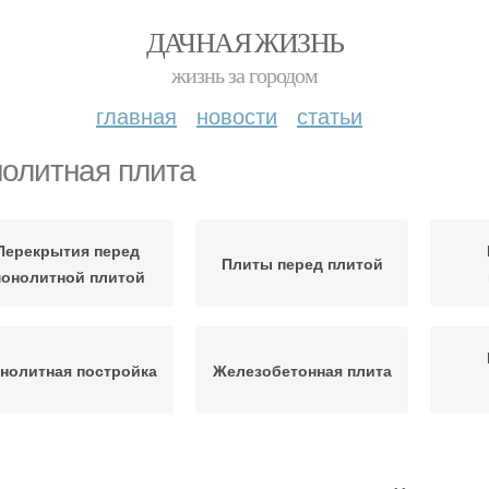
ДАЧНАЯ ЖИЗНЬ
жизнь за городом
главная
новости
статьи
олитная плита
Перекрытия перед
Плиты перед плитой
онолитной плитой
нолитная постройка
Железобетонная плита
лита на ленточном
Сва
Плита на забивных жб