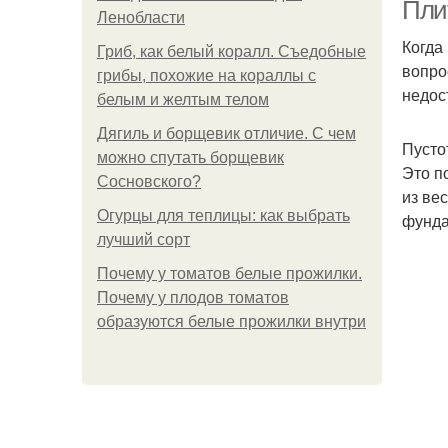
Пли
Ленобласти
Когда
Гриб, как белый коралл. Съедобные
вопро
грибы, похожие на кораллы с
недос
белым и желтым телом
Дягиль и борщевик отличие. С чем
Пусто
можно спутать борщевик
Это п
Сосновского?
из ве
Огурцы для теплицы: как выбрать
фунда
лучший сорт
Почему у томатов белые прожилки.
Почему у плодов томатов
образуются белые прожилки внутри