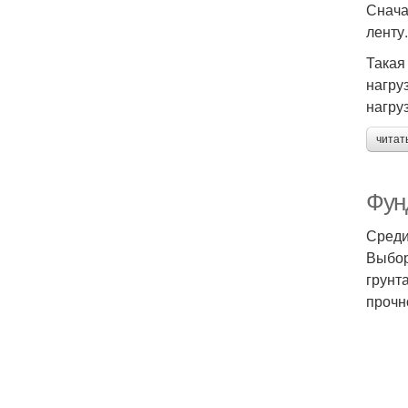
Снача
ленту
Такая
нагру
нагруз
читат
Фун
Среди
Выбор
грунт
прочн