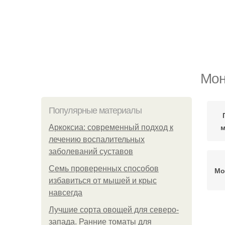
Мон
Популярные материалы
м
Аркоксиа: современный подход к
лечению воспалительных
заболеваний суставов
Семь проверенных способов
Мо
избавиться от мышей и крыс
навсегда
Лучшие сорта овощей для северо-
П
запада. Ранние томаты для