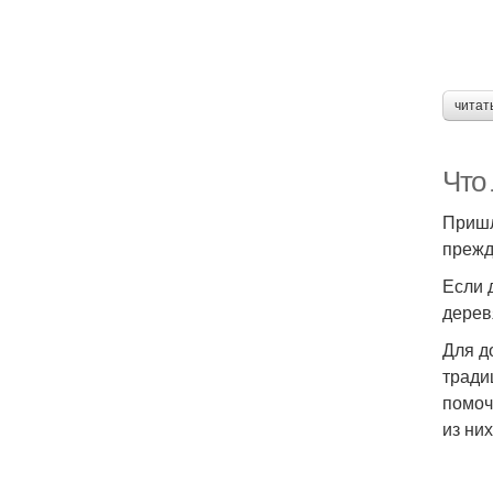
читат
Что
Пришл
прежд
Если 
дерев
Для д
тради
помоч
из них