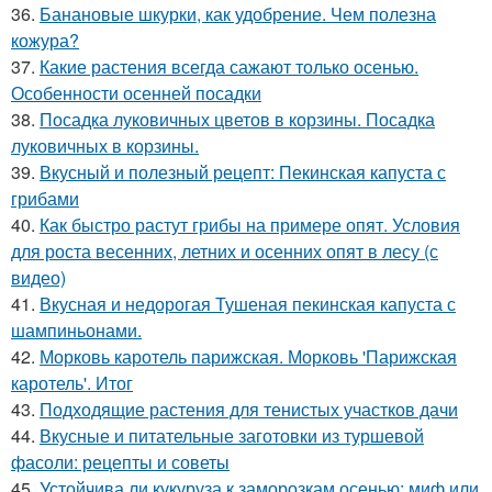
36.
Банановые шкурки, как удобрение. Чем полезна
кожура?
37.
Какие растения всегда сажают только осенью.
Особенности осенней посадки
38.
Посадка луковичных цветов в корзины. Посадка
луковичных в корзины.
39.
Вкусный и полезный рецепт: Пекинская капуста с
грибами
40.
Как быстро растут грибы на примере опят. Условия
для роста весенних, летних и осенних опят в лесу (с
видео)
41.
Вкусная и недорогая Тушеная пекинская капуста с
шампиньонами.
42.
Морковь каротель парижская. Морковь 'Парижская
каротель'. Итог
43.
Подходящие растения для тенистых участков дачи
44.
Вкусные и питательные заготовки из туршевой
фасоли: рецепты и советы
45.
Устойчива ли кукуруза к заморозкам осенью: миф или