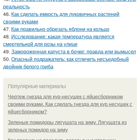
реальность
46.
Как сделать емкость для луковичных растений
своими руками
47.
Как правильно обрезать яблони на кольцо
48.
Исследование: какая температура является
смертельной для розы на улице
49.
Замороженная капуста в бочке: правда или вымысел
50.
Опасный подражатель: как отличить несъедобный
двойник белого гриба
Популярные материалы
Чертеж гнезда для кур-несушек с яйцесборником
своими руками. Как сделать гнезда для кур несушек с
яйцесборником?
Зеленые помидоры лягушата на зиму. Лягушата из
зеленых помидор на зиму