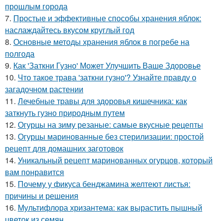
прошлым города
7.
Простые и эффективные способы хранения яблок:
наслаждайтесь вкусом круглый год
8.
Основные методы хранения яблок в погребе на
полгода
9.
Как 'Заткни Гузно' Может Улучшить Ваше Здоровье
10.
Что такое трава 'заткни гузно'? Узнайте правду о
загадочном растении
11.
Лечебные травы для здоровья кишечника: как
заткнуть гузно природным путем
12.
Огурцы на зиму резаные: самые вкусные рецепты
13.
Огурцы маринованные без стерилизации: простой
рецепт для домашних заготовок
14.
Уникальный рецепт маринованных огурцов, который
вам понравится
15.
Почему у фикуса бенджамина желтеют листья:
причины и решения
16.
Мультифлора хризантема: как вырастить пышный
цветок из семян