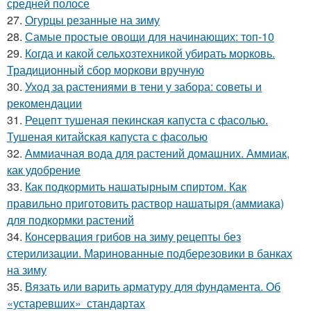
средней полосе
27.
Огурцы резанные на зиму
28.
Самые простые овощи для начинающих: топ-10
29.
Когда и какой сельхозтехникой убирать морковь.
Традиционный сбор моркови вручную
30.
Уход за растениями в тени у забора: советы и
рекомендации
31.
Рецепт тушеная пекинская капуста с фасолью.
Тушеная китайская капуста с фасолью
32.
Аммиачная вода для растений домашних. Аммиак,
как удобрение
33.
Как подкормить нашатырным спиртом. Как
правильно приготовить раствор нашатыря (аммиака)
для подкормки растений
34.
Консервация грибов на зиму рецепты без
стерилизации. Маринованные подберезовики в банках
на зиму
35.
Вязать или варить арматуру для фундамента. Об
«устаревших» стандартах