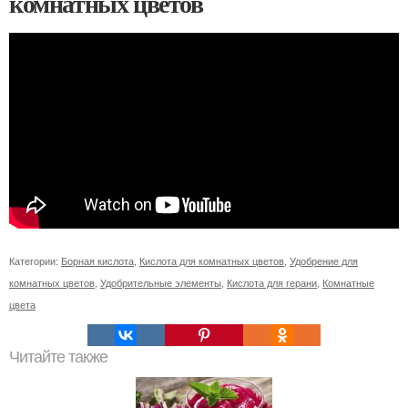
комнатных цветов
Категории:
Борная кислота
,
Кислота для комнатных цветов
,
Удобрение для
комнатных цветов
,
Удобрительные элементы
,
Кислота для герани
,
Комнатные
цвета
Читайте также