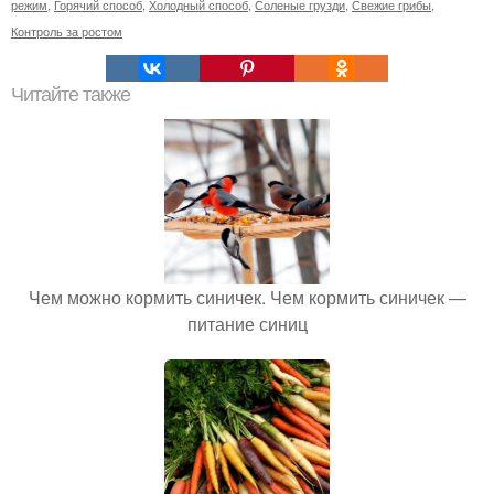
режим
,
Горячий способ
,
Холодный способ
,
Соленые грузди
,
Свежие грибы
,
Контроль за ростом
Читайте также
Чем можно кормить синичек. Чем кормить синичек —
питание синиц