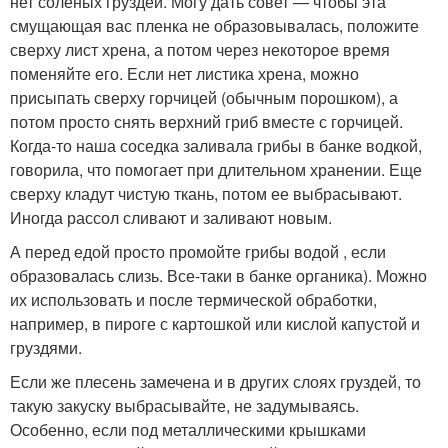
нет соленых груздей. Могу дать совет — чтобы эта
смущающая вас пленка не образовывалась, положите
сверху лист хрена, а потом через некоторое время
поменяйте его. Если нет листика хрена, можно
присыпать сверху горчицей (обычным порошком), а
потом просто снять верхний гриб вместе с горчицей.
Когда-то наша соседка заливала грибы в банке водкой,
говорила, что помогает при длительном хранении. Еще
сверху кладут чистую ткань, потом ее выбрасывают.
Иногда рассол сливают и заливают новым.
А перед едой просто промойте грибы водой , если
образовалась слизь. Все-таки в банке органика). Можно
их использовать и после термической обработки,
например, в пироге с картошкой или кислой капустой и
груздями.
Если же плесень замечена и в других слоях груздей, то
такую закуску выбрасывайте, не задумываясь.
Особенно, если под металлическими крышками