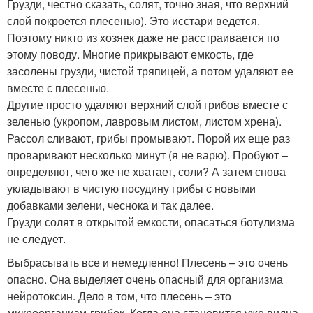
Грузди, честно сказать, солят, точно зная, что верхний
слой покроется плесенью). Это исстари ведется.
Поэтому никто из хозяек даже не расстраивается по
этому поводу. Многие прикрывают емкость, где
засолены грузди, чистой тряпицей, а потом удаляют ее
вместе с плесенью.
Другие просто удаляют верхний слой грибов вместе с
зеленью (укропом, лавровым листом, листом хрена).
Рассол сливают, грибы промывают. Порой их еще раз
проваривают несколько минут (я не варю). Пробуют –
определяют, чего же не хватает, соли? А затем снова
укладывают в чистую посудину грибы с новыми
добавками зелени, чеснока и так далее.
Грузди солят в открытой емкости, опасаться ботулизма
не следует.
Выбрасывать все и немедленно! Плесень – это очень
опасно. Она выделяет очень опасный для организма
нейротоксин. Дело в том, что плесень – это
микроорганизм-грибок. Когда она становится уже видна