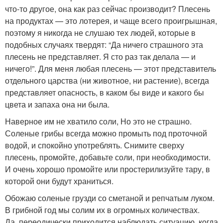
что-то другое, она как раз сейчас производит? Плесень
на продуктах — это лотерея, и чаще всего проигрышная,
поэтому я никогда не слушаю тех людей, которые в
подобных случаях твердят: “Да ничего страшного эта
плесень не представляет. Я сто раз так делала — и
ничего!”. Для меня любая плесень — этот представитель
отдельного царства (ни животное, ни растение), всегда
представляет опасность, в каком бы виде и какого бы
цвета и запаха она ни была.
Наверное им не хватило соли, Но это не страшно.
Соленые грибы всегда можно промыть под проточной
водой, и спокойно употреблять. Снимите сверху
плесень, промойте, добавьте соли, при необходимости.
И очень хорошо промойте или простерилизуйте тару, в
которой они будут храниться.
Обожаю соленые грузди со сметаной и репчатым луком.
В грибной год мы солим их в огромных количествах.
Да, переодически приходится наблюдать ситуацию, когда