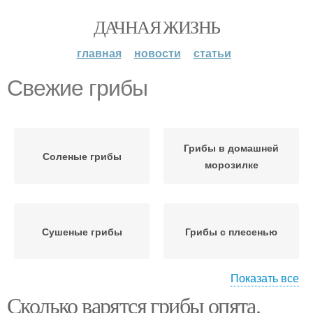
ДАЧНАЯ ЖИЗНЬ
главная
новости
статьи
Свежие грибы
Грибы в домашней
Соленые грибы
морозилке
Сушеные грибы
Грибы с плесенью
Показать все
Сколько варятся грибы опята.
Налет на соленых
Белый гриб