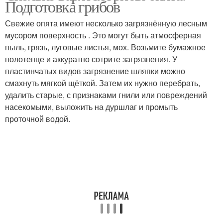
Подготовка грибов
грибах
Свежие опята имеют несколько загрязнённую лесным
мусором поверхность . Это могут быть атмосферная
пыль, грязь, луговые листья, мох. Возьмите бумажное
Гриб перед жаркой
Польский гриб
полотенце и аккуратно сотрите загрязнения. У
пластинчатых видов загрязнение шляпки можно
смахнуть мягкой щёткой. Затем их нужно перебрать,
удалить старые, с признаками гнили или повреждений
Польские грибы
Грибы с луком
насекомыми, выложить на дуршлаг и промыть
проточной водой.
Плесени на соленых
Сухие грибы
грибах