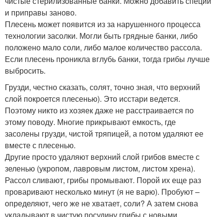
чистые стерилизованные банки. Можно добавить специи
и приправы заново.
Плесень может появится из за нарушенного процесса
технологии засолки. Могли быть грядные банки, либо
положено мало соли, либо малое количество рассола.
Если плесень проникла вглубь банки, тогда грибы лучше
выбросить.
Грузди, честно сказать, солят, точно зная, что верхний
слой покроется плесенью). Это исстари ведется.
Поэтому никто из хозяек даже не расстраивается по
этому поводу. Многие прикрывают емкость, где
засолены грузди, чистой тряпицей, а потом удаляют ее
вместе с плесенью.
Другие просто удаляют верхний слой грибов вместе с
зеленью (укропом, лавровым листом, листом хрена).
Рассол сливают, грибы промывают. Порой их еще раз
проваривают несколько минут (я не варю). Пробуют –
определяют, чего же не хватает, соли? А затем снова
укладывают в чистую посудину грибы с новыми