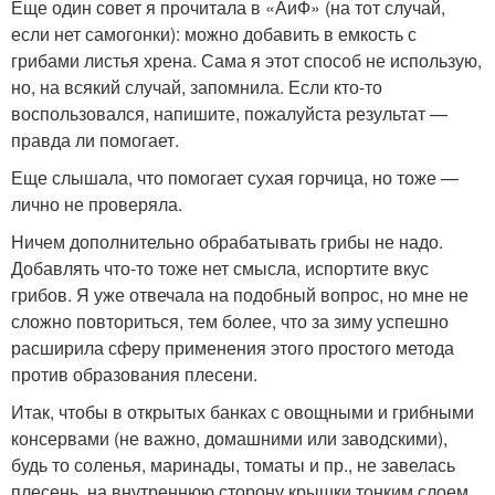
Еще один совет я прочитала в «АиФ» (на тот случай,
если нет самогонки): можно добавить в емкость с
грибами листья хрена. Сама я этот способ не использую,
но, на всякий случай, запомнила. Если кто-то
воспользовался, напишите, пожалуйста результат —
правда ли помогает.
Еще слышала, что помогает сухая горчица, но тоже —
лично не проверяла.
Ничем дополнительно обрабатывать грибы не надо.
Добавлять что-то тоже нет смысла, испортите вкус
грибов. Я уже отвечала на подобный вопрос, но мне не
сложно повториться, тем более, что за зиму успешно
расширила сферу применения этого простого метода
против образования плесени.
Итак, чтобы в открытых банках с овощными и грибными
консервами (не важно, домашними или заводскими),
будь то соленья, маринады, томаты и пр., не завелась
плесень, на внутреннюю сторону крышки тонким слоем