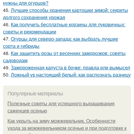
нужны для огурцов?
45.
Лучшие способы хранения картошки зимой: секреты
долгого сохранения урожая
46.
Как получить бесплатные корзины для луковичных:
советы и рекомендации
47.
Огурцы для северо-запада: как выбрать лучшие
сорта и гибриды
48.
Как защитить розы от весенних заморозков: советы
садоводам
49.
Замороженная капуста в бочке: правда или вымысел
50.
Ложный vs настоящий белый: как распознать разницу
Популярные материалы
Полезные советы для успешного выращивания
саженцев осенью
Как укрыть на зиму можжевельник. Особенности
ухода за можжевельником осенью и при подготовке к