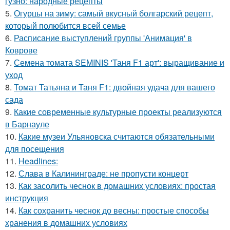
гузно: народные рецепты
5.
Огурцы на зиму: самый вкусный болгарский рецепт,
который полюбится всей семье
6.
Расписание выступлений группы 'Анимация' в
Коврове
7.
Семена томата SEMINIS 'Таня F1 арт': выращивание и
уход
8.
Томат Татьяна и Таня F1: двойная удача для вашего
сада
9.
Какие современные культурные проекты реализуются
в Барнауле
10.
Какие музеи Ульяновска считаются обязательными
для посещения
11.
Headlines:
12.
Слава в Калининграде: не пропусти концерт
13.
Как засолить чеснок в домашних условиях: простая
инструкция
14.
Как сохранить чеснок до весны: простые способы
хранения в домашних условиях