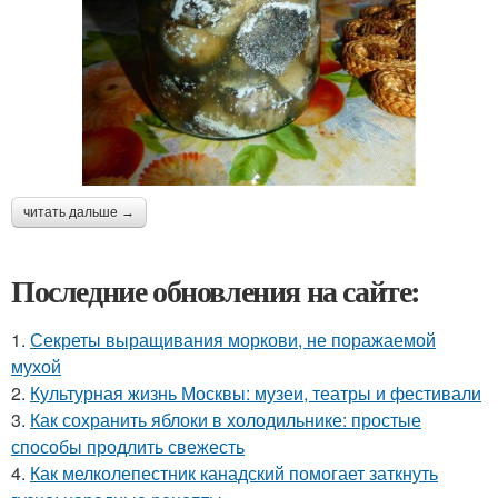
читать дальше →
Последние обновления на сайте:
1.
Секреты выращивания моркови, не поражаемой
мухой
2.
Культурная жизнь Москвы: музеи, театры и фестивали
3.
Как сохранить яблоки в холодильнике: простые
способы продлить свежесть
4.
Как мелколепестник канадский помогает заткнуть