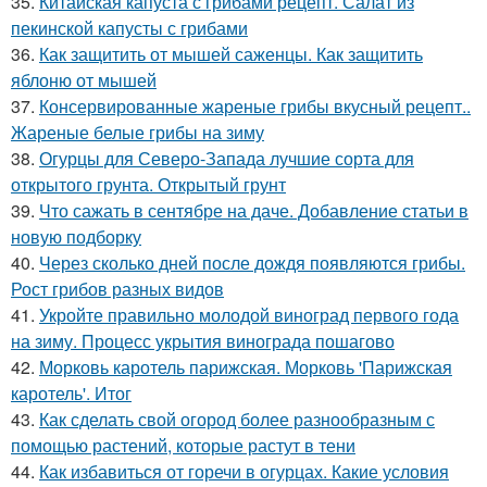
35.
Китайская капуста с грибами рецепт. Салат из
пекинской капусты с грибами
36.
Как защитить от мышей саженцы. Как защитить
яблоню от мышей
37.
Консервированные жареные грибы вкусный рецепт..
Жареные белые грибы на зиму
38.
Огурцы для Северо-Запада лучшие сорта для
открытого грунта. Открытый грунт
39.
Что сажать в сентябре на даче. Добавление статьи в
новую подборку
40.
Через сколько дней после дождя появляются грибы.
Рост грибов разных видов
41.
Укройте правильно молодой виноград первого года
на зиму. Процесс укрытия винограда пошагово
42.
Морковь каротель парижская. Морковь 'Парижская
каротель'. Итог
43.
Как сделать свой огород более разнообразным с
помощью растений, которые растут в тени
44.
Как избавиться от горечи в огурцах. Какие условия