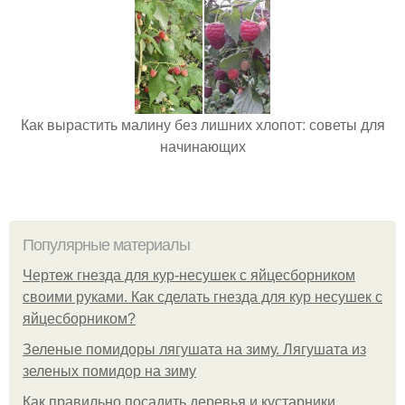
Как вырастить малину без лишних хлопот: советы для
начинающих
Популярные материалы
Чертеж гнезда для кур-несушек с яйцесборником
своими руками. Как сделать гнезда для кур несушек с
яйцесборником?
Зеленые помидоры лягушата на зиму. Лягушата из
зеленых помидор на зиму
Как правильно посадить деревья и кустарники