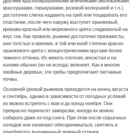
другими красноокрашенными млечниками (молоканками,
краснушками, горькушками, розовой волнушкой и т.п.),
достаточно слегка надавить на гриб или поцарапать его
пластинки, после чего наружу выступит оранжевый,
кроваво-красный или морковного цвета сладковатый на
вкус сок. Как правило, рыжики достаточно приземисты,
они толстые и крепкие, в той или иной степени красно-
оранжевого цвета с концентрическими кругами более
темного оттенка. Их мякоть плотная, мясистая и на
изломе обычно (но не всегда) зеленеет. Как и многие
хвойные деревья, эти грибы предпочитают песчаные
почвы.
Основной урожай рыжиков приходится на конец августа
и сентябрь, однако в зависимости от погодных условий
их можно встретить с мая и до конца ноября. Они
прекрасно переносят заморозки, иногда их можно
собирать даже из-под снега. При этом после серьезных
холодов они начинают обесцвечиваться, светлеть и
приобретать выраженный зеленый оттенок.