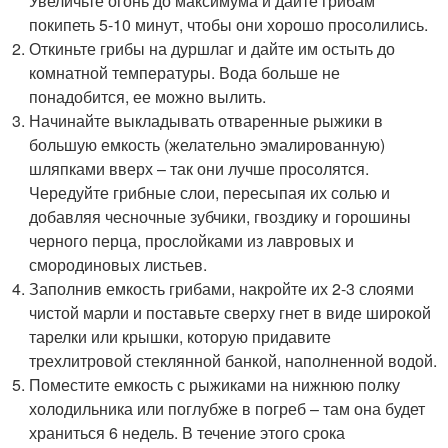
Увеличьте огонь до максимума и дайте грибам
покипеть 5-10 минут, чтобы они хорошо просолились.
Откиньте грибы на дуршлаг и дайте им остыть до
комнатной температуры. Вода больше не
понадобится, ее можно вылить.
Начинайте выкладывать отваренные рыжики в
большую емкость (желательно эмалированную)
шляпками вверх – так они лучше просолятся.
Чередуйте грибные слои, пересыпая их солью и
добавляя чесночные зубчики, гвоздику и горошины
черного перца, прослойками из лавровых и
смородиновых листьев.
Заполнив емкость грибами, накройте их 2-3 слоями
чистой марли и поставьте сверху гнет в виде широкой
тарелки или крышки, которую придавите
трехлитровой стеклянной банкой, наполненной водой.
Поместите емкость с рыжиками на нижнюю полку
холодильника или поглубже в погреб – там она будет
храниться 6 недель. В течение этого срока