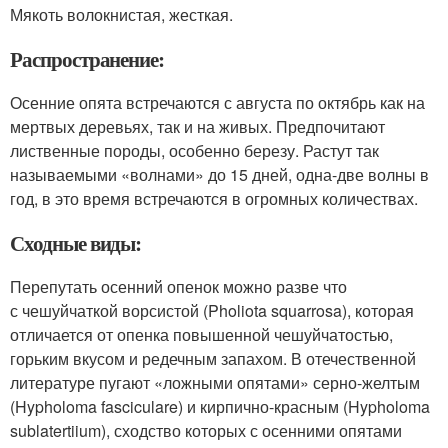
Мякоть волокнистая, жесткая.
Распространение:
Осенние опята встречаются с августа по октябрь как на
мертвых деревьях, так и на живых. Предпочитают
лиственные породы, особенно березу. Растут так
называемыми «волнами» до 15 дней, одна-две волны в
год, в это время встречаются в огромных количествах.
Сходные виды:
Перепутать осенний опенок можно разве что
с чешуйчаткой ворсистой (Pholiota squarrosa), которая
отличается от опенка повышенной чешуйчатостью,
горьким вкусом и редечным запахом. В отечественной
литературе пугают «ложными опятами» серно-желтым
(Hypholoma fasciculare) и кирпично-красным (Hypholoma
sublatertiium), сходство которых с осенними опятами