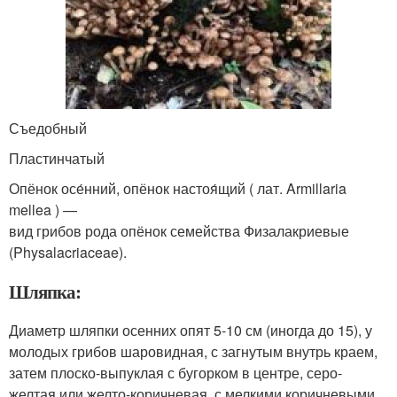
Съедобный
Пластинчатый
Опёнок осе́нний, опёнок настоя́щий ( лат. Armillaria
mellea ) —
вид грибов рода опёнок семейства Физалакриевые
(Physalacriaceae).
Шляпка:
Диаметр шляпки осенних опят 5-10 см (иногда до 15), у
молодых грибов шаровидная, с загнутым внутрь краем,
затем плоско-выпуклая с бугорком в центре, серо-
желтая или желто-коричневая, с мелкими коричневыми