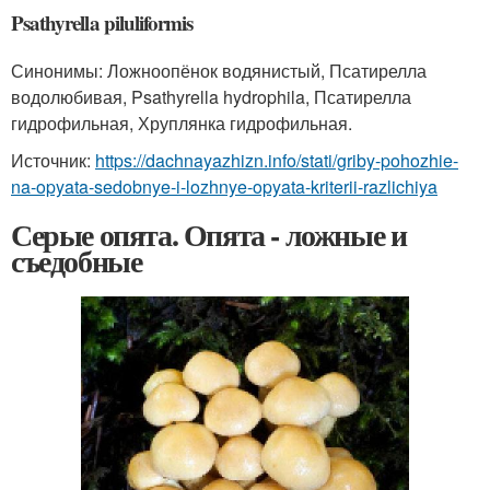
Psathyrella piluliformis
Синонимы: Ложноопёнок водянистый, Псатирелла
водолюбивая, Psathyrella hydrophila, Псатирелла
гидрофильная, Хруплянка гидрофильная.
Источник:
https://dachnayazhizn.info/stati/griby-pohozhie-
na-opyata-sedobnye-i-lozhnye-opyata-kriterii-razlichiya
Серые опята. Опята - ложные и
съедобные