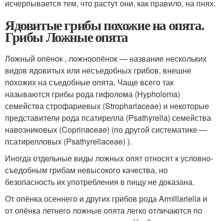
исчерпывается тем, что растут они, как правило, на пнях.
Ядовитые грибы похожие на опята.
Грибы Ложные опята
Ложный опёнок , ложноопёнок — название нескольких
видов ядовитых или несъедобных грибов, внешне
похожих на съедобные опята. Чаще всего так
называются грибы рода гифолома (Hypholoma)
семейства строфариевых (Strophariaceae) и некоторые
представители рода псатирелла (Psathyrella) семейства
навозниковых (Coprinaceae) (по другой систематике —
псатирелловых (Psathyrellaceae) ).
Иногда отдельные виды ложных опят относят к условно-
съедобным грибам невысокого качества, но
безопасность их употребления в пищу не доказана.
От опёнка осеннего и других грибов рода Armillariella и
от опёнка летнего ложные опята легко отличаются по