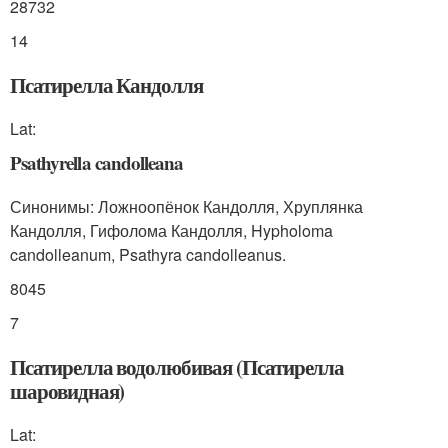
28732
14
Псатирелла Кандолля
Lat:
Psathyrella candolleana
Синонимы: Ложноопёнок Кандолля, Хруплянка
Кандолля, Гифолома Кандолля, Hypholoma
candolleanum, Psathyra candolleanus.
8045
7
Псатирелла водолюбивая (Псатирелла
шаровидная)
Lat: