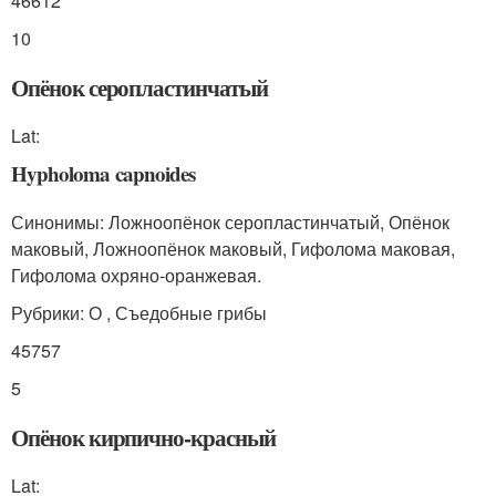
46612
10
Опёнок серопластинчатый
Lat:
Hypholoma capnoides
Синонимы: Ложноопёнок серопластинчатый, Опёнок
маковый, Ложноопёнок маковый, Гифолома маковая,
Гифолома охряно-оранжевая.
Рубрики: О , Съедобные грибы
45757
5
Опёнок кирпично-красный
Lat: