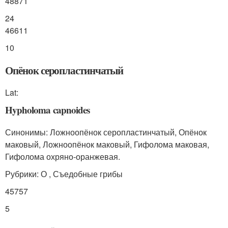
48871
24
46611
10
Опёнок серопластинчатый
Lat:
Hypholoma capnoides
Синонимы: Ложноопёнок серопластинчатый, Опёнок
маковый, Ложноопёнок маковый, Гифолома маковая,
Гифолома охряно-оранжевая.
Рубрики: О , Съедобные грибы
45757
5