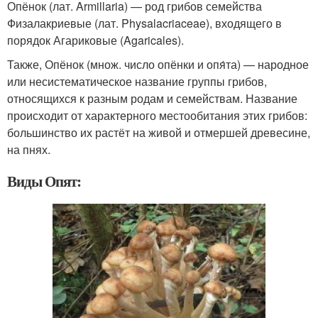
Опёнок (лат. Armillaria) — род грибов семейства
Физалакриевые (лат. Physalacriaceae), входящего в
порядок Агариковые (Agaricales).
Также, Опёнок (множ. число опёнки и опя́та) — народное
или несистематическое название группы грибов,
относящихся к разным родам и семействам. Название
происходит от характерного местообитания этих грибов:
большинство их растёт на живой и отмершей древесине,
на пнях.
Виды Опят: