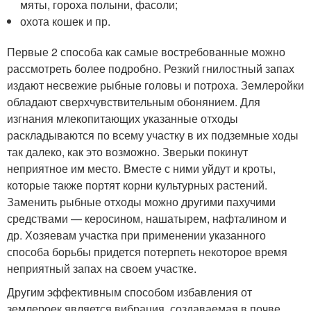
мяты, гороха полыни, фасоли;
охота кошек и пр.
Первые 2 способа как самые востребованные можно
рассмотреть более подробно. Резкий гнилостный запах
издают несвежие рыбные головы и потроха. Землеройки
обладают сверхчувствительным обонянием. Для
изгнания млекопитающих указанные отходы
раскладываются по всему участку в их подземные ходы
так далеко, как это возможно. Зверьки покинут
неприятное им место. Вместе с ними уйдут и кроты,
которые также портят корни культурных растений.
Заменить рыбные отходы можно другими пахучими
средствами — керосином, нашатырем, нафталином и
др. Хозяевам участка при применении указанного
способа борьбы придется потерпеть некоторое время
неприятный запах на своем участке.
Другим эффективным способом избавления от
землероек является вибрация, создаваемая в почве.