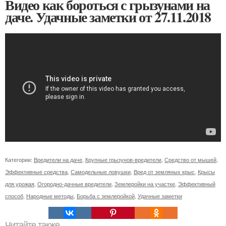
Видео как бороться с грызунами на
даче. Удачные заметки от 27.11.2018
Категории:
Вредители на даче
,
Крупные грызунов-вредители
,
Средство от мышей
,
Эффективные средства
,
Самодельные ловушки
,
Вред от земляных крыс
,
Крысы
для урожая
,
Огородно-дачные вредители
,
Землеройки на участке
,
Эффективный
способ
,
Народные методы
,
Борьба с землеройкой
,
Удачные заметки
Читайте также