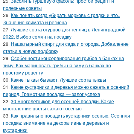
25.
Засолить туршевую фасоль: простой рецепт и
полезные советы
26.
Как понять когда убирать морковь с грядки и что..
Значение климата и региона
27.
Лучшие сорта огурцов для теплиц в Ленинградской
2022. Выбор семян на посадку
28.
Нашатырный спирт для сада и огорода. Добавление
статьи в новую подборку
29.
Особенности консервирования грибов в банках на
зиму. Как мариновать грибы на зиму в банках по
простому рецепту
30.
Какие тыквы бывают. Лучшие сорта тыквы
31.
Какие кустарники и деревья можно сажать в осенний
период. Грамотная посадка — залог успеха
32.
30 многолетников для осенней посадки. Какие
многолетние цветы сажают осенью
33.
Как правильно посадить кустарники осенью. Осенняя
посадка: внимание на декоративные деревья и
кустарники