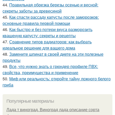
44.
Правильная обрезка березы осенью и весной:
секреты заботы за древесиной
45.
Как спасти рассаду капусты после заморозков:
основные правила первой помощи
46.
Как быстро и без потери вкуса разморозить
квашеную капусту: секреты и рецепты
47.
Сравнение типов радиаторов: как выбрать
идеальное решение для вашего дома
48.
Замените шпинат в своей диете на эти полезные
продукты
49.
Все, что нужно знать о грюндер профиле ПВХ:
свойства, преимущества и применение
50.
Миф или реальность: откройте тайну ложного белого
гриба
Популярные материалы
Лада т виноград. Виноград лада описание сорта