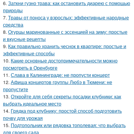
6.
Заткни гузно трава: как остановить диарею с помощью
природы
7.
Травы от поноса у взрослых: эффективные народные
средства
8.
Огурцы маринованные с эссенцией на зиму: простые
и вкусные рецепты
9.
Как правильно хранить чеснок в квартире: простые и
эффективные способы
10.
Какие основные достопримечательности можно
посмотреть в Оренбурге
11.
Слава в Калининграде: не пропусти концерт
12.
Афиша концертов группы Любэ в Тюмени: не
пропустите
13.
Откройте для себя секреты посадки клубники: как
выбрать идеальное место
14.
Грядка под клубнику: простой способ подготовить
почву для урожая
15.
Подтопольник или рядовка тополевая: что выбрать
для своего сада