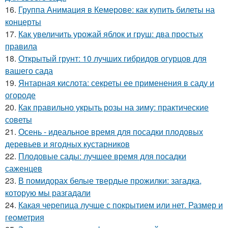
16.
Группа Анимация в Кемерове: как купить билеты на
концерты
17.
Как увеличить урожай яблок и груш: два простых
правила
18.
Открытый грунт: 10 лучших гибридов огурцов для
вашего сада
19.
Янтарная кислота: секреты ее применения в саду и
огороде
20.
Как правильно укрыть розы на зиму: практические
советы
21.
Осень - идеальное время для посадки плодовых
деревьев и ягодных кустарников
22.
Плодовые сады: лучшее время для посадки
саженцев
23.
В помидорах белые твердые прожилки: загадка,
которую мы разгадали
24.
Какая черепица лучше с покрытием или нет. Размер и
геометрия