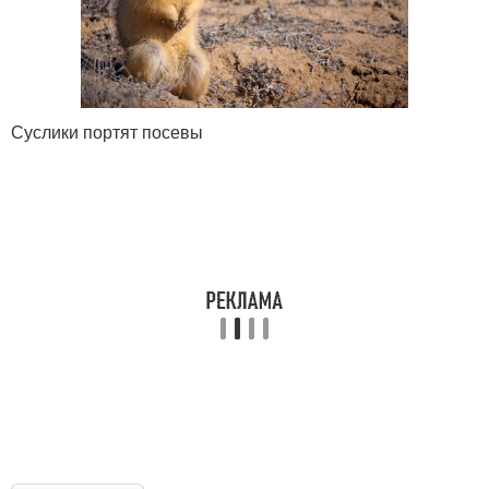
Суслики портят посевы