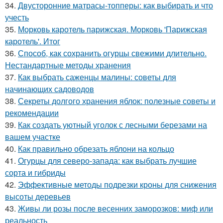
34.
Двусторонние матрасы-топперы: как выбирать и что
учесть
35.
Морковь каротель парижская. Морковь 'Парижская
каротель'. Итог
36.
Способ, как сохранить огурцы свежими длительно.
Нестандартные методы хранения
37.
Как выбрать саженцы малины: советы для
начинающих садоводов
38.
Секреты долгого хранения яблок: полезные советы и
рекомендации
39.
Как создать уютный уголок с лесными березами на
вашем участке
40.
Как правильно обрезать яблони на кольцо
41.
Огурцы для северо-запада: как выбрать лучшие
сорта и гибриды
42.
Эффективные методы подрезки кроны для снижения
высоты деревьев
43.
Живы ли розы после весенних заморозков: миф или
реальность