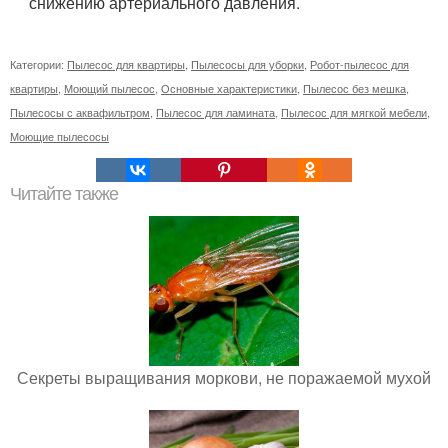
снижению артериального давления.
Категории:
Пылесос для квартиры
,
Пылесосы для уборки
,
Робот-пылесос для
квартиры
,
Моющий пылесос
,
Основные характеристики
,
Пылесос без мешка
,
Пылесосы с аквафильтром
,
Пылесос для ламината
,
Пылесос для мягкой мебели
,
Моющие пылесосы
Читайте также
Секреты выращивания моркови, не поражаемой мухой